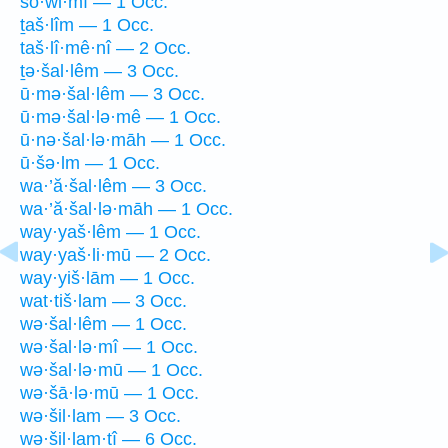
šō·wl·mî — 1 Occ.
ṯaš·lîm — 1 Occ.
taš·lî·mê·nî — 2 Occ.
ṯə·šal·lêm — 3 Occ.
ū·mə·šal·lêm — 3 Occ.
ū·mə·šal·lə·mê — 1 Occ.
ū·nə·šal·lə·māh — 1 Occ.
ū·šə·lm — 1 Occ.
wa·’ă·šal·lêm — 3 Occ.
wa·’ă·šal·lə·māh — 1 Occ.
way·yaš·lêm — 1 Occ.
way·yaš·li·mū — 2 Occ.
way·yiš·lām — 1 Occ.
wat·tiš·lam — 3 Occ.
wə·šal·lêm — 1 Occ.
wə·šal·lə·mî — 1 Occ.
wə·šal·lə·mū — 1 Occ.
wə·šā·lə·mū — 1 Occ.
wə·šil·lam — 3 Occ.
wə·šil·lam·tî — 6 Occ.