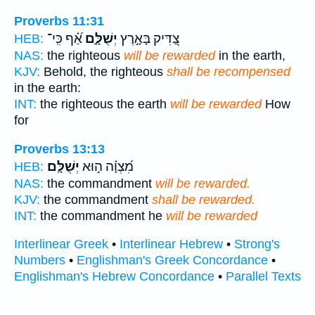
Proverbs 11:31
צַ֭דִּיק בָּאָ֣רֶץ
יְשֻׁלָּ֑ם
אַ֝֗ף כִּֽי־
HEB:
NAS:
the righteous
will be rewarded
in the earth,
KJV:
Behold, the righteous
shall be recompensed
in the earth:
INT:
the righteous the earth
will be rewarded
How
for
Proverbs 13:13
מִ֝צְוָ֗ה ה֣וּא
יְשֻׁלָּֽם׃
HEB:
NAS:
the commandment
will be rewarded.
KJV:
the commandment
shall be rewarded.
INT:
the commandment he
will be rewarded
Interlinear Greek
•
Interlinear Hebrew
•
Strong's
Numbers
•
Englishman's Greek Concordance
•
Englishman's Hebrew Concordance
•
Parallel Texts