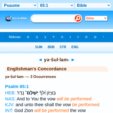
Bible
>
Strong's
> Hebrew
◄
yə·šul·lam-
►
Englishman's Concordance
yə·šul·lam- — 3 Occurrences
Psalm 65:1
בְּצִיּ֑וֹן וּ֝לְךָ֗
יְשֻׁלַּם־
נֶֽדֶר׃
HEB:
NAS:
And to You the vow
will be performed.
KJV:
and unto thee shall the vow
be performed.
INT:
God Zion
will be performed
the vow