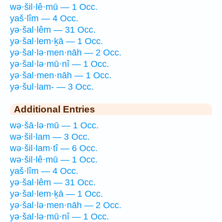
wə·šil·lê·mū — 1 Occ.
yaš·lîm — 4 Occ.
yə·šal·lêm — 31 Occ.
yə·šal·lem·ḵā — 1 Occ.
yə·šal·lə·men·nāh — 2 Occ.
yə·šal·lə·mū·nî — 1 Occ.
yə·šal·men·nāh — 1 Occ.
yə·šul·lam- — 3 Occ.
Additional Entries
wə·šā·lə·mū — 1 Occ.
wə·šil·lam — 3 Occ.
wə·šil·lam·tî — 6 Occ.
wə·šil·lê·mū — 1 Occ.
yaš·lîm — 4 Occ.
yə·šal·lêm — 31 Occ.
yə·šal·lem·ḵā — 1 Occ.
yə·šal·lə·men·nāh — 2 Occ.
yə·šal·lə·mū·nî — 1 Occ.