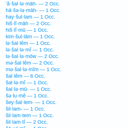
’ă·šal·lə·māh- — 2 Occ.
hā·šə·lə·māh- — 1 Occ.
hay·šul·lam — 1 Occ.
hiš·lî·māh — 2 Occ.
hiš·lî·mū — 1 Occ.
kim·šul·lām — 1 Occ.
lə·šal·lêm — 1 Occ.
lə·šal·lə·mî — 1 Occ.
lə·šal·lə·mōw — 2 Occ.
mə·šal·lêm — 2 Occ.
mə·šal·lə·mîm — 1 Occ.
šal·lêm — 6 Occ.
šal·lə·mî — 1 Occ.
šal·lə·mū- — 1 Occ.
šə·lu·mê — 1 Occ.
šey·šal·lem- — 1 Occ.
šil·lam- — 1 Occ.
šil·lam·tem — 1 Occ.
šil·lam·tî — 2 Occ.