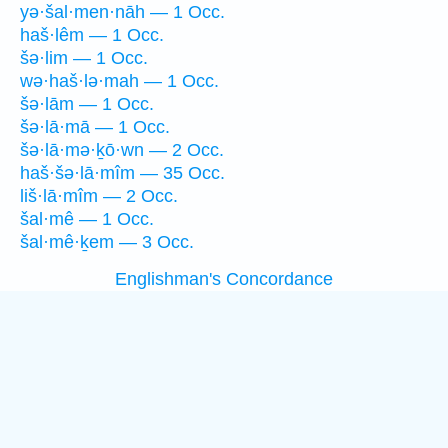
yə·šal·men·nāh — 1 Occ.
haš·lêm — 1 Occ.
šə·lim — 1 Occ.
wə·haš·lə·mah — 1 Occ.
šə·lām — 1 Occ.
šə·lā·mā — 1 Occ.
šə·lā·mə·ḵō·wn — 2 Occ.
haš·šə·lā·mîm — 35 Occ.
liš·lā·mîm — 2 Occ.
šal·mê — 1 Occ.
šal·mê·ḵem — 3 Occ.
Englishman's Concordance