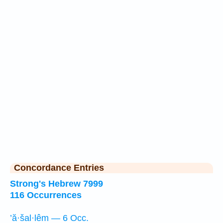
Concordance Entries
Strong's Hebrew 7999
116 Occurrences
’ă·šal·lêm — 6 Occ.