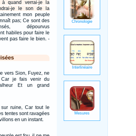
 à quand verrai-je la
ndrai-je le son de la
tainement mon peuple
onnaît pas; Ce sont des
nsés, dépourvus
ont habiles pour faire le
ent pas faire le bien. -
isées
e vers Sion, Fuyez, ne
 Car je fais venir du
malheur Et un grand
sur ruine, Car tout le
es tentes sont ravagées
illons en un instant.
euple est fou, il ne me