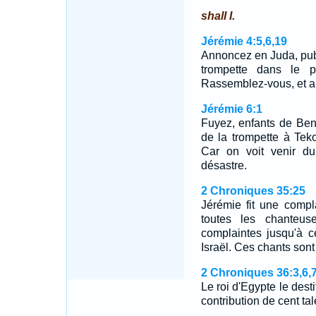
shall I.
Jérémie 4:5,6,19
Annoncez en Juda, publ
trompette dans le p
Rassemblez-vous, et al
Jérémie 6:1
Fuyez, enfants de Ben
de la trompette à Tek
Car on voit venir du
désastre.
2 Chroniques 35:25
Jérémie fit une compl
toutes les chanteus
complaintes jusqu'à c
Israël. Ces chants sont
2 Chroniques 36:3,6,7
Le roi d'Egypte le dest
contribution de cent tal