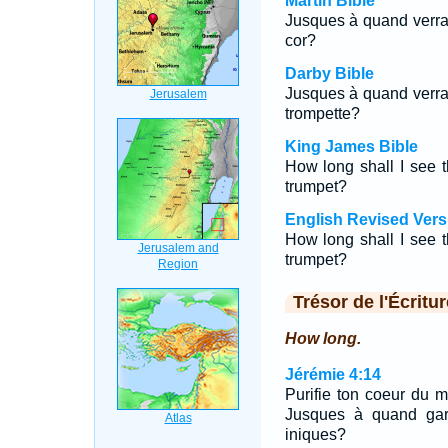
Martin Bible
Jusques à quand verrai-
cor?
Darby Bible
Jusques à quand verrai-
trompette?
King James Bible
How long shall I see 
trumpet?
English Revised Vers
How long shall I see 
trumpet?
Trésor de l'Écritur
How long.
Jérémie 4:14
Purifie ton coeur du m
Jusques à quand gar
iniques?