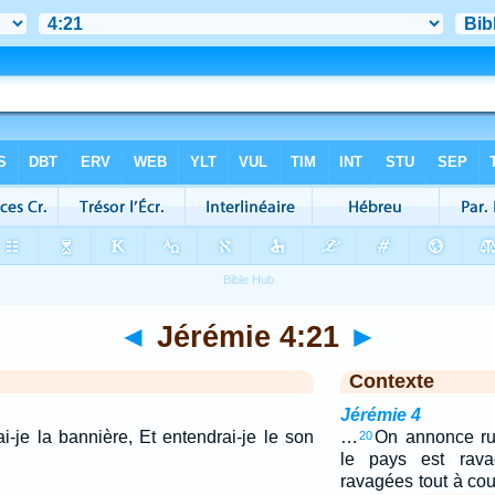
◄
Jérémie 4:21
►
Contexte
Jérémie 4
-je la bannière, Et entendrai-je le son
…
On annonce rui
20
le pays est rava
ravagées tout à co