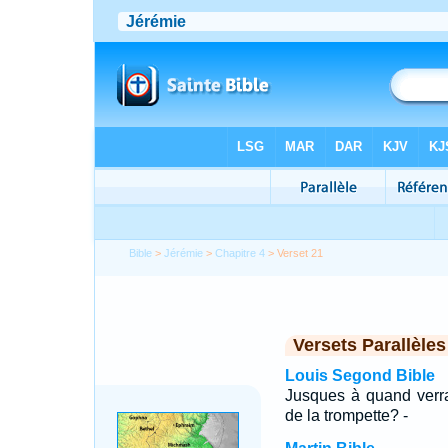
Bible
>
Jérémie
>
Chapitre 4
> Verset 21
Versets Parallèles
Louis Segond Bible
Jusques à quand verrai
de la trompette? -