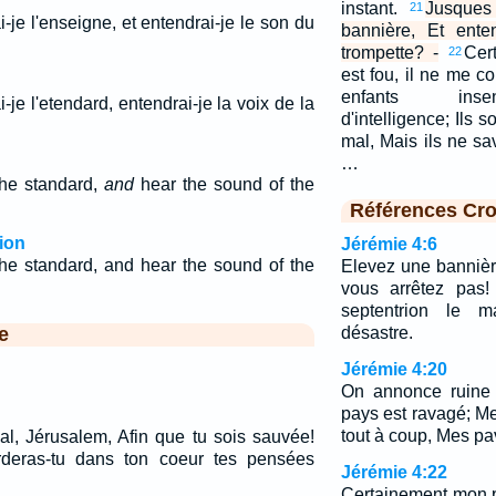
instant.
Jusques
21
je l'enseigne, et entendrai-je le son du
bannière, Et ente
trompette? -
Cer
22
est fou, il ne me c
enfants inse
je l'etendard, entendrai-je la voix de la
d'intelligence; Ils s
mal, Mais ils ne sav
…
the standard,
and
hear the sound of the
Références Cro
ion
Jérémie 4:6
the standard, and hear the sound of the
Elevez une bannièr
vous arrêtez pas!
septentrion le 
e
désastre.
Jérémie 4:20
On annonce ruine 
pays est ravagé; M
tout à coup, Mes pav
al, Jérusalem, Afin que tu sois sauvée!
deras-tu dans ton coeur tes pensées
Jérémie 4:22
Certainement mon p