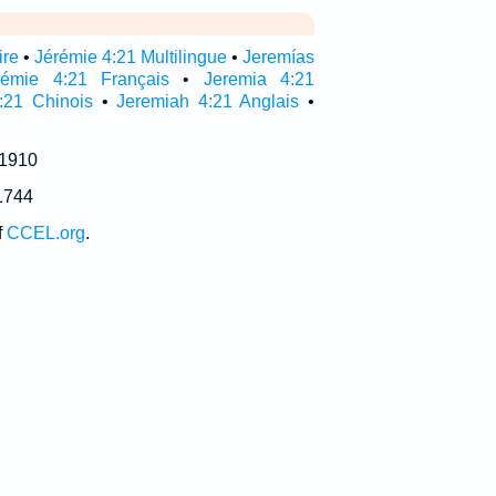
ire
•
Jérémie 4:21 Multilingue
•
Jeremías
rémie 4:21 Français
•
Jeremia 4:21
:21 Chinois
•
Jeremiah 4:21 Anglais
•
 1910
1744
f
CCEL.org
.