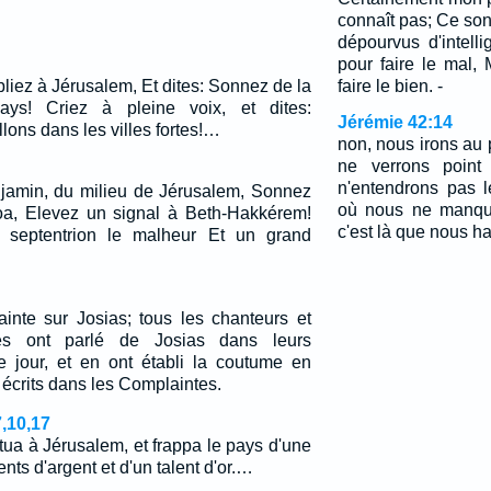
connaît pas; Ce son
dépourvus d'intelli
pour faire le mal,
iez à Jérusalem, Et dites: Sonnez de la
faire le bien. -
ays! Criez à pleine voix, et dites:
Jérémie 42:14
lons dans les villes fortes!…
non, nous irons au
ne verrons point
n'entendrons pas l
jamin, du milieu de Jérusalem, Sonnez
où nous ne manque
oa, Elevez un signal à Beth-Hakkérem!
c'est là que nous ha
 septentrion le malheur Et un grand
ainte sur Josias; tous les chanteurs et
es ont parlé de Josias dans leurs
e jour, et en ont établi la coutume en
 écrits dans les Complaintes.
,10,17
itua à Jérusalem, et frappa le pays d'une
ents d'argent et d'un talent d'or.…