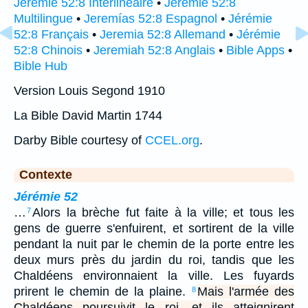
Jérémie 52:8 Interlinéaire
•
Jérémie 52:8
Multilingue
•
Jeremías 52:8 Espagnol
•
Jérémie
52:8 Français
•
Jeremia 52:8 Allemand
•
Jérémie
52:8 Chinois
•
Jeremiah 52:8 Anglais
•
Bible Apps
•
Bible Hub
Version Louis Segond 1910
La Bible David Martin 1744
Darby Bible courtesy of
CCEL.org
.
Contexte
Jérémie 52
…
Alors la brèche fut faite à la ville; et tous les
7
gens de guerre s'enfuirent, et sortirent de la ville
pendant la nuit par le chemin de la porte entre les
deux murs près du jardin du roi, tandis que les
Chaldéens environnaient la ville. Les fuyards
prirent le chemin de la plaine.
Mais l'armée des
8
Chaldéens poursuivit le roi, et ils atteignirent