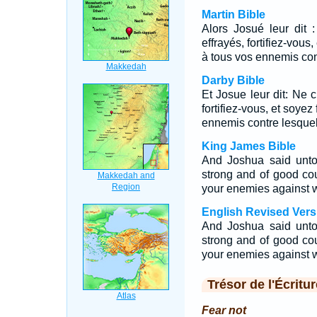
Martin Bible
Alors Josué leur dit 
effrayés, fortifiez-vous,
à tous vos ennemis con
Darby Bible
Et Josue leur dit: Ne c
fortifiez-vous, et soyez
ennemis contre lesque
King James Bible
And Joshua said unto
strong and of good cou
your enemies against w
English Revised Vers
And Joshua said unto
strong and of good cou
your enemies against w
Trésor de l'Écritur
Fear not