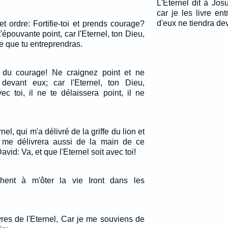
L'Eternel dit à Jos
car je les livre en
d'eux ne tiendra dev
t ordre: Fortifie-toi et prends courage?
 t'épouvante point, car l'Eternel, ton Dieu,
ce que tu entreprendras.
z du courage! Ne craignez point et ne
 devant eux; car l'Eternel, ton Dieu,
c toi, il ne te délaissera point, il ne
nel, qui m'a délivré de la griffe du lion et
, me délivrera aussi de la main de ce
David: Va, et que l'Eternel soit avec toi!
hent à m'ôter la vie Iront dans les
;
vres de l'Eternel, Car je me souviens de