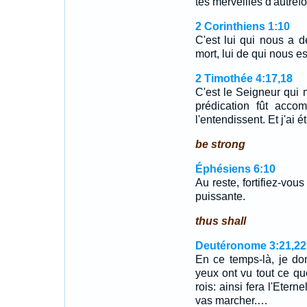
tes merveilles d'autrefo
2 Corinthiens 1:10
C'est lui qui nous a dé
mort, lui de qui nous e
2 Timothée 4:17,18
C'est le Seigneur qui m'
prédication fût acco
l'entendissent. Et j'ai 
be strong
Éphésiens 6:10
Au reste, fortifiez-vou
puissante.
thus shall
Deutéronome 3:21,22
En ce temps-là, je do
yeux ont vu tout ce que
rois: ainsi fera l'Eter
vas marcher.…