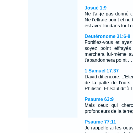
Josué 1:9
Ne t'ai-je pas donné ce
Ne t'effraie point et ne
est avec toi dans tout 
Deutéronome 31:6-8
Fortifiez-vous et aye
soyez point effrayés
marchera lui-même ave
t'abandonnera point.…
1 Samuel 17:37
David dit encore: L'Eter
de la patte de l'ours
Philistin. Et Saül dit à 
Psaume 63:9
Mais ceux qui cherc
profondeurs de la terre
Psaume 77:11
Je rappellerai les oeu