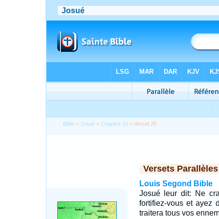
Bible
>
Josué
>
Chapitre 10
> Verset 25
Versets Parallèles
Louis Segond Bible
Josué leur dit: Ne cr
fortifiez-vous et ayez 
traitera tous vos enne