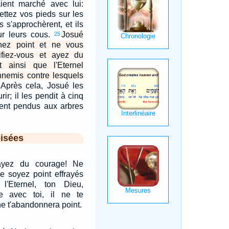
ient marché avec lui:
ttez vos pieds sur les
s s'approchèrent, et ils
ur leurs cous.
Josué
25
gnez point et ne vous
rtifiez-vous et ayez du
t ainsi que l'Eternel
ennemis contre lesquels
Après cela, Josué les
rir; il les pendit à cinq
èrent pendus aux arbres
isées
 ayez du courage! Ne
ne soyez point effrayés
l'Eternel, ton Dieu,
e avec toi, il ne te
 ne t'abandonnera point.