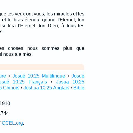
e tes yeux ont vues, les miracles et les
 et le bras étendu, quand l'Eternel, ton
ainsi fera l'Eternel, ton Dieu, à tous les
s.
ces choses nous sommes plus que
ui nous a aimés.
ire
•
Josué 10:25 Multilingue
•
Josué
osué 10:25 Français
•
Josua 10:25
5 Chinois
•
Joshua 10:25 Anglais
•
Bible
 1910
1744
f
CCEL.org
.