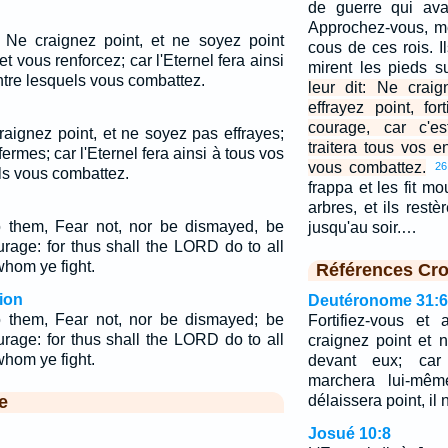
de guerre qui ava
Approchez-vous, me
: Ne craignez point, et ne soyez point
cous de ces rois. Il
 et vous renforcez; car l'Eternel fera ainsi
mirent les pieds s
tre lesquels vous combattez.
leur dit: Ne crai
effrayez point, fo
courage, car c'es
raignez point, et ne soyez pas effrayes;
traitera tous vos 
 fermes; car l'Eternel fera ainsi à tous vos
vous combattez.
26
ls vous combattez.
frappa et les fit mou
arbres, et ils rest
 them, Fear not, nor be dismayed, be
jusqu'au soir.…
rage: for thus shall the LORD do to all
hom ye fight.
Références Cro
ion
Deutéronome 31:6
 them, Fear not, nor be dismayed; be
Fortifiez-vous et
rage: for thus shall the LORD do to all
craignez point et 
hom ye fight.
devant eux; car 
marchera lui-mêm
e
délaissera point, il
Josué 10:8