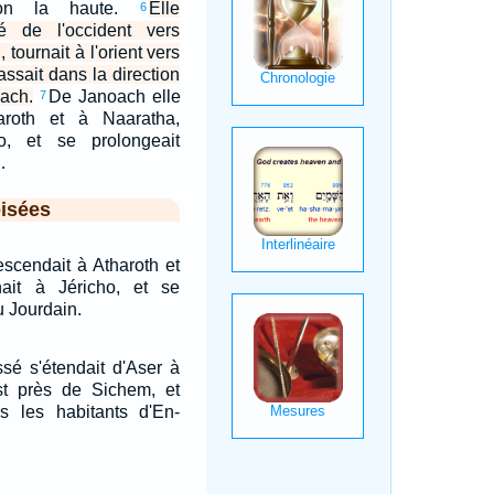
oron la haute.
Elle
6
é de l'occident vers
tournait à l'orient vers
assait dans la direction
oach.
De Janoach elle
7
aroth et à Naaratha,
o, et se prolongeait
…
isées
scendait à Atharoth et
ait à Jéricho, et se
u Jourdain.
sé s'étendait d'Aser à
st près de Sichem, et
rs les habitants d'En-