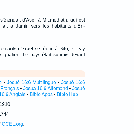
s'étendait d'Aser à Micmethath, qui est
lait à Jamin vers les habitants d'En-
nfants d'Israël se réunit à Silo, et ils y
ssignation. Le pays était soumis devant
e
•
Josué 16:6 Multilingue
•
Josué 16:6
 Français
•
Josua 16:6 Allemand
•
Josué
16:6 Anglais
•
Bible Apps
•
Bible Hub
 1910
1744
f
CCEL.org
.