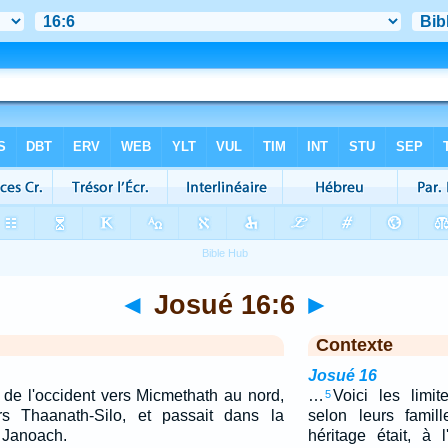
◄
Josué 16:6
►
Contexte
Josué 16
é de l'occident vers Micmethath au nord,
…
Voici les limit
5
ers Thaanath-Silo, et passait dans la
selon leurs famil
r Janoach.
héritage était, à l