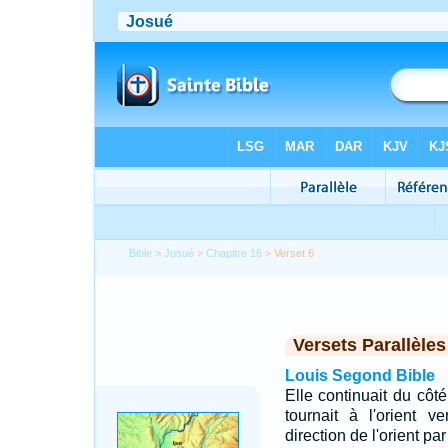
Bible
>
Josué
>
Chapitre 16
> Verset 6
Versets Parallèles
Louis Segond Bible
Elle continuait du côt
tournait à l'orient v
direction de l'orient pa