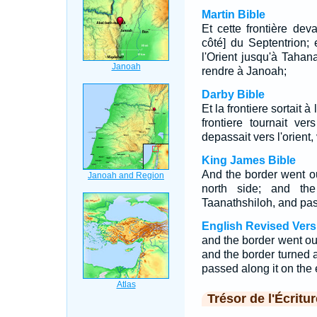
Martin Bible
Et cette frontière dev
côté] du Septentrion; e
l'Orient jusqu'à Tahana
rendre à Janoah;
Darby Bible
Et la frontiere sortait 
frontiere tournait ver
depassait vers l'orient
King James Bible
And the border went o
north side; and th
Taanathshiloh, and pas
English Revised Vers
and the border went ou
and the border turned 
passed along it on the 
Trésor de l'Écritur