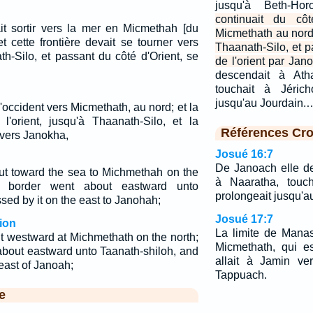
jusqu'à Beth-H
continuait du côt
ait sortir vers la mer en Micmethah [du
Micmethath au nord, 
t cette frontière devait se tourner vers
Thaanath-Silo, et p
th-Silo, et passant du côté d'Orient, se
de l'orient par Jan
descendait à Ath
touchait à Jérich
jusqu'au Jourdain.
à l'occident vers Micmethath, au nord; et la
s l'orient, jusqu'à Thaanath-Silo, et la
Références Cro
, vers Janokha,
Josué 16:7
De Janoach elle de
ut toward the sea to Michmethah on the
à Naaratha, touch
e border went about eastward unto
prolongeait jusqu'a
sed by it on the east to Janohah;
Josué 17:7
ion
La limite de Manas
t westward at Michmethath on the north;
Micmethath, qui e
about eastward unto Taanath-shiloh, and
allait à Jamin ve
east of Janoah;
Tappuach.
e