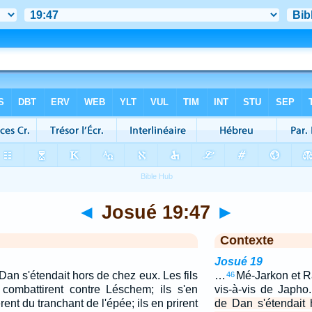
◄
Josué 19:47
►
Contexte
Josué 19
e Dan s'étendait hors de chez eux. Les fils
…
Mé-Jarkon et Ra
46
combattirent contre Léschem; ils s'en
vis-à-vis de Japho
ent du tranchant de l'épée; ils en prirent
de Dan s'étendait