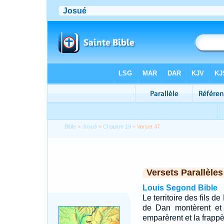
Bible
>
Josué
>
Chapitre 19
> Verset 47
Versets Parallèles
Louis Segond Bible
Le territoire des fils d
de Dan montèrent et 
emparèrent et la frappèr