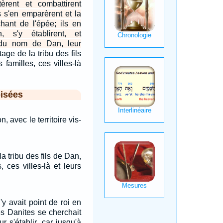
rent et combattirent
s s'en emparèrent et la
chant de l'épée; ils en
n, s'y établirent, et
 du nom de Dan, leur
itage de la tribu des fils
 familles, ces villes-là
isées
 avec le territoire vis-
 la tribu des fils de Dan,
, ces villes-là et leurs
'y avait point de roi en
des Danites se cherchait
 s'établir, car jusqu'à