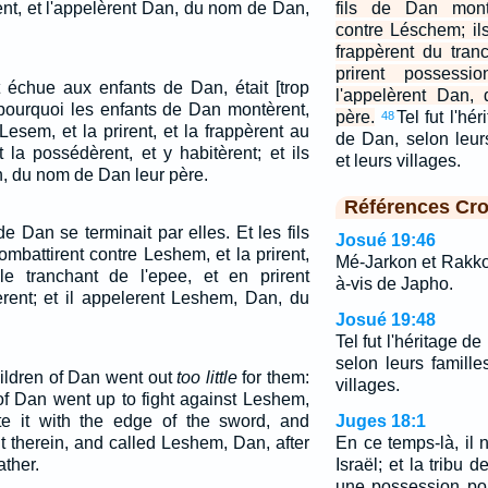
ent, et l'appelèrent Dan, du nom de Dan,
fils de Dan montè
contre Léschem; il
frappèrent du tran
prirent possessio
t échue aux enfants de Dan, était [trop
l'appelèrent Dan,
t pourquoi les enfants de Dan montèrent,
père.
Tel fut l'hér
48
Lesem, et la prirent, et la frappèrent au
de Dan, selon leurs
 la possédèrent, et y habitèrent; et ils
et leurs villages.
, du nom de Dan leur père.
Références Cro
 de Dan se terminait par elles. Et les fils
Josué 19:46
mbattirent contre Leshem, et la prirent,
Mé-Jarkon et Rakkon,
le tranchant de l'epee, et en prirent
à-vis de Japho.
erent; et il appelerent Leshem, Dan, du
Josué 19:48
Tel fut l'héritage de
selon leurs familles
hildren of Dan went out
too little
for them:
villages.
 of Dan went up to fight against Leshem,
te it with the edge of the sword, and
Juges 18:1
t therein, and called Leshem, Dan, after
En ce temps-là, il n
ather.
Israël; et la tribu 
une possession pour