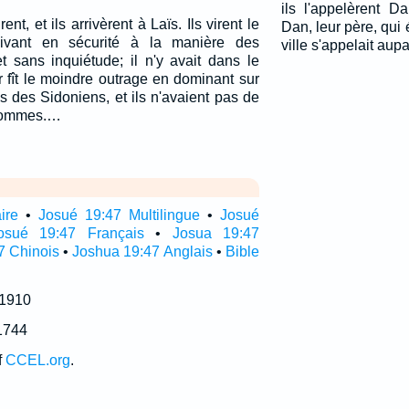
ils l'appelèrent 
t, et ils arrivèrent à Laïs. Ils virent le
Dan, leur père, qui é
vivant en sécurité à la manière des
ville s'appelait aup
et sans inquiétude; il n'y avait dans le
 fît le moindre outrage en dominant sur
és des Sidoniens, et ils n'avaient pas de
 hommes.…
ire
•
Josué 19:47 Multilingue
•
Josué
osué 19:47 Français
•
Josua 19:47
7 Chinois
•
Joshua 19:47 Anglais
•
Bible
 1910
1744
f
CCEL.org
.