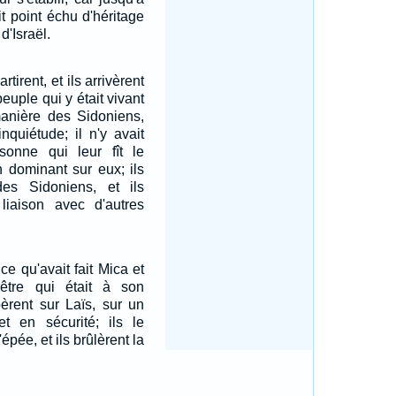
ait point échu d'héritage
d'Israël.
irent, et ils arrivèrent
 peuple qui y était vivant
manière des Sidoniens,
inquiétude; il n'y avait
onne qui leur fît le
 dominant sur eux; ils
des Sidoniens, et ils
liaison avec d'autres
 ce qu'avait fait Mica et
être qui était à son
bèrent sur Laïs, sur un
et en sécurité; ils le
'épée, et ils brûlèrent la