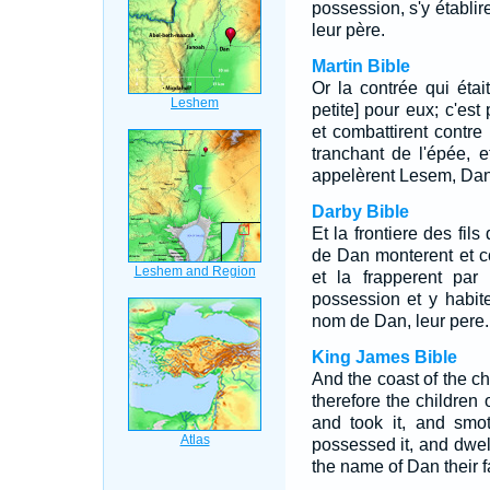
possession, s'y établir
leur père.
Martin Bible
Or la contrée qui étai
petite] pour eux; c'es
et combattirent contre 
tranchant de l'épée, et
appelèrent Lesem, Dan
Darby Bible
Et la frontiere des fils
de Dan monterent et co
et la frapperent par 
possession et y habit
nom de Dan, leur pere.
King James Bible
And the coast of the c
therefore the children
and took it, and smo
possessed it, and dwel
the name of Dan their f