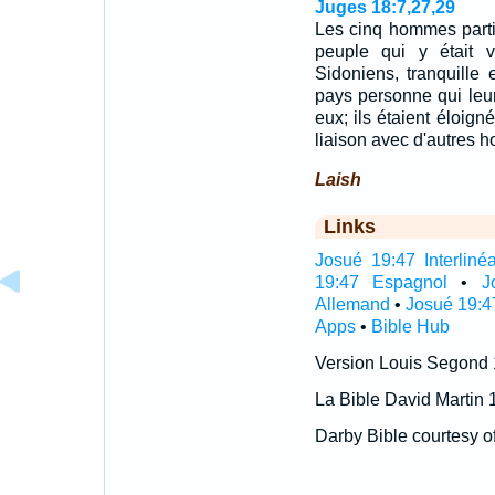
Juges 18:7,27,29
Les cinq hommes partiren
peuple qui y était 
Sidoniens, tranquille 
pays personne qui leur
eux; ils étaient éloign
liaison avec d'autres
Laish
Links
Josué 19:47 Interlinéa
19:47 Espagnol
•
J
Allemand
•
Josué 19:4
Apps
•
Bible Hub
Version Louis Segond
La Bible David Martin 
Darby Bible courtesy o