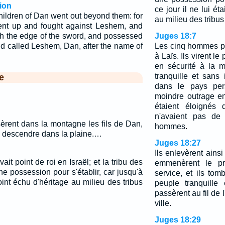
ion
ce jour il ne lui ét
hildren of Dan went out beyond them: for
au milieu des tribus 
ent up and fought against Leshem, and
ith the edge of the sword, and possessed
Juges 18:7
and called Leshem, Dan, after the name of
Les cinq hommes part
à Laïs. Ils virent le
en sécurité à la 
tranquille et sans 
e
dans le pays pers
moindre outrage en
étaient éloignés 
n'avaient pas de 
rent dans la montagne les fils de Dan,
hommes.
as descendre dans la plaine.…
Juges 18:27
Ils enlevèrent ainsi
vait point de roi en Israël; et la tribu des
emmenèrent le pr
e possession pour s'établir, car jusqu'à
service, et ils tom
point échu d'héritage au milieu des tribus
peuple tranquille 
passèrent au fil de l
ville.
Juges 18:29