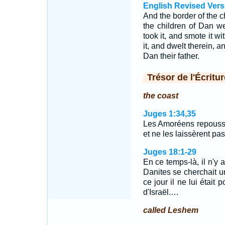
English Revised Vers
And the border of the c
the children of Dan w
took it, and smote it w
it, and dwelt therein, 
Dan their father.
Trésor de l'Écritur
the coast
Juges 1:34,35
Les Amoréens repoussè
et ne les laissèrent p
Juges 18:1-29
En ce temps-là, il n'y a
Danites se cherchait un
ce jour il ne lui était 
d'Israël.…
called Leshem