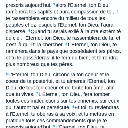
prescris aujourd'hui,
alors l'Eternel, ton Dieu,
3
ramènera tes captifs et aura compassion de toi, il
te rassemblera encore du milieu de tous les
peuples chez lesquels l'Eternel, ton Dieu, t'aura
dispersé.
Quand tu serais exilé à l'autre extrémité
4
du ciel, l'Eternel, ton Dieu, te rassemblera de là, et
c'est là qu'il t'ira chercher.
L'Eternel, ton Dieu, te
5
ramènera dans le pays que possédaient tes pères,
et tu le posséderas; il te fera du bien, et te rendra
plus nombreux que tes pères.
L'Eternel, ton Dieu, circoncira ton coeur et le
6
coeur de ta postérité, et tu aimeras l'Eternel, ton
Dieu, de tout ton coeur et de toute ton âme, afin
que tu vives.
L'Eternel, ton Dieu, fera tomber
7
toutes ces malédictions sur tes ennemis, sur ceux
qui t'auront haï et persécuté.
Et toi, tu reviendras
8
à l'Eternel, tu obéiras à sa voix, et tu mettras en
pratique tous ces commandements que je te
prescris aujourd'hui.
L'Eternel, ton Dieu, te
9