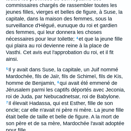
commissaires chargés de rassembler toutes les
jeunes filles, vierges et belles de figure, à Suse, la
capitale, dans la maison des femmes, sous la
surveillance d'Hégué, eunuque du roi et gardien
des femmes, qui leur donnera les choses
nécessaires pour leur toilette;
et que la jeune fille
4
qui plaira au roi devienne reine à la place de
Vasthi. Cet avis eut l'approbation du roi, et il fit
ainsi.
Il y avait dans Suse, la capitale, un Juif nommé
5
Mardochée, fils de Jaïr, fils de Schimeï, fils de Kis,
homme de Benjamin,
qui avait été emmené de
6
Jérusalem parmi les captifs déportés avec Jeconia,
roi de Juda, par Nebucadnetsar, roi de Babylone.
Il élevait Hadassa, qui est Esther, fille de son
7
oncle; car elle n'avait ni père ni mère. La jeune fille
était belle de taille et belle de figure. A la mort de
son père et de sa mère, Mardochée l'avait adoptée
pour fille.