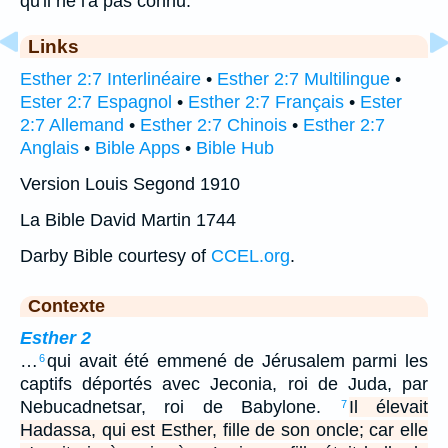
qu'il ne l'a pas connu.
Links
Esther 2:7 Interlinéaire
•
Esther 2:7 Multilingue
•
Ester 2:7 Espagnol
•
Esther 2:7 Français
•
Ester
2:7 Allemand
•
Esther 2:7 Chinois
•
Esther 2:7
Anglais
•
Bible Apps
•
Bible Hub
Version Louis Segond 1910
La Bible David Martin 1744
Darby Bible courtesy of
CCEL.org
.
Contexte
Esther 2
…
qui avait été emmené de Jérusalem parmi les
6
captifs déportés avec Jeconia, roi de Juda, par
Nebucadnetsar, roi de Babylone.
Il élevait
7
Hadassa, qui est Esther, fille de son oncle; car elle