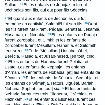
Sallum.
Et les enfants de Jéhojakim furent
16
Jéchonias son fils, qui eut pour fils Sédécias.
Et quant aux enfants de Jéchonias qui fut
17
emmené en captivité, Salathiël fut son fils;
Dont
18
les fils furent Malkiram, Pédaja, Senatsar, Jékamia,
Hosamah, et Nédabia.
Et les enfants de Pédaja
19
furent Zorobabel, et Simhi; et les enfants de
Zorobabel furent Mésullam, Hanania, et Sélomith
leur sœur.
Et de [Mésullam] Hasuba, Ohel,
20
Bérécia, Hasadia, et Jusab-hesed, [en tout] cinq.
Et les enfants de Hanania furent Pelatia, et
21
Esaïe. Les enfants de Réphaja, les enfants
d'Arnan, les enfants de Hobadia, [et] les enfants de
Sécania.
Et les enfants de Sécania, Sémahja; et
22
les enfants de Sémahja, Hattus, Jiguéal, Bariah,
Neharia, Saphat, [en tout] six.
Et les enfants de
23
Neharia furent ces trois Eliohenaï, Ezéchias, et
Hazrikam.
Et les enfants d'Eliohenaï furent ces
24
sept Hodaivahu, Eliasib, Pélaïa, Hakkub, Johanan,