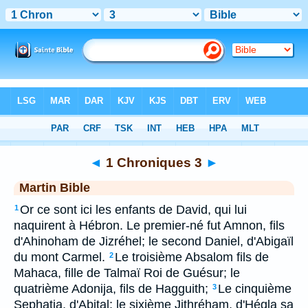
Bible
>
MAR
> 1 Chroniques 3
◄
1 Chroniques 3
►
Martin Bible
Or ce sont ici les enfants de David, qui lui
1
naquirent à Hébron. Le premier-né fut Amnon, fils
d'Ahinoham de Jizréhel; le second Daniel, d'Abigaïl
du mont Carmel.
Le troisième Absalom fils de
2
Mahaca, fille de Talmaï Roi de Guésur; le
quatrième Adonija, fils de Hagguith;
Le cinquième
3
Sephatia, d'Abital; le sixième Jithréham, d'Hégla sa