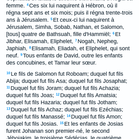
femme.
Ces six lui naquirent à Hébron, où il
4
régna sept ans et six mois; puis il régna trente-trois
ans à Jérusalem.
Et ceux-ci lui naquirent à
5
Jérusalem, Simha, Sobab, Nathan, et Salomon,
[tous] quatre de Bathsuah, fille d'Hammiël;
Et
6
Jibhar, Elisamah, Eliphelet,
Nogah, Nepheg,
7
Japhiah,
Elisamah, Eliadah, et Eliphelet, qui sont
8
neuf.
Tous enfants de David, outre les enfants
9
des concubines, et Tamar leur sœur.
Le fils de Salomon fut Roboam; duquel fut fils
10
Abija; duquel fut fils Asa; duquel fut fils Josaphat;
Duquel fut fils Joram; duquel fut fils Achazia;
11
duquel fut fils Joas;
Duquel fut fils Amatsia;
12
duquel fut fils Hazaria; duquel fut fils Jotham;
Duquel fut fils Achaz; duquel fut fils Ezéchias;
13
duquel fut fils Manassé;
Duquel fut fils Amon;
14
duquel fut fils Josias.
Et les enfants de Josias
15
furent Johanan son premier-né, le second
Jéhojakim, le troisième Sédécias, le quatrième