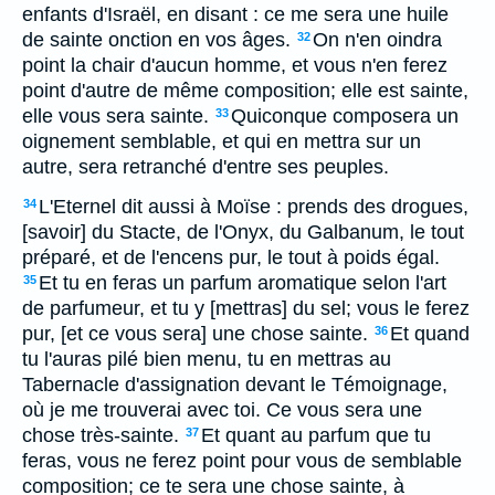
enfants d'Israël, en disant : ce me sera une huile
de sainte onction en vos âges.
On n'en oindra
32
point la chair d'aucun homme, et vous n'en ferez
point d'autre de même composition; elle est sainte,
elle vous sera sainte.
Quiconque composera un
33
oignement semblable, et qui en mettra sur un
autre, sera retranché d'entre ses peuples.
L'Eternel dit aussi à Moïse : prends des drogues,
34
[savoir] du Stacte, de l'Onyx, du Galbanum, le tout
préparé, et de l'encens pur, le tout à poids égal.
Et tu en feras un parfum aromatique selon l'art
35
de parfumeur, et tu y [mettras] du sel; vous le ferez
pur, [et ce vous sera] une chose sainte.
Et quand
36
tu l'auras pilé bien menu, tu en mettras au
Tabernacle d'assignation devant le Témoignage,
où je me trouverai avec toi. Ce vous sera une
chose très-sainte.
Et quant au parfum que tu
37
feras, vous ne ferez point pour vous de semblable
composition; ce te sera une chose sainte, à