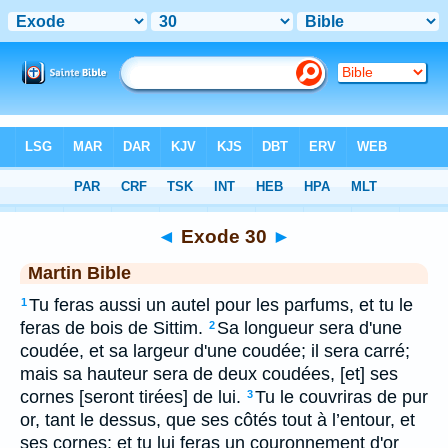
Bible
>
MAR
> Exode 30
◄
Exode 30
►
Martin Bible
Tu feras aussi un autel pour les parfums, et tu le
1
feras de bois de Sittim.
Sa longueur sera d'une
2
coudée, et sa largeur d'une coudée; il sera carré;
mais sa hauteur sera de deux coudées, [et] ses
cornes [seront tirées] de lui.
Tu le couvriras de pur
3
or, tant le dessus, que ses côtés tout à l’entour, et
ses cornes; et tu lui feras un couronnement d'or