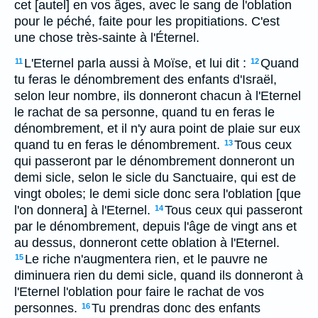
cet [autel] en vos âges, avec le sang de l'oblation
pour le péché, faite pour les propitiations. C'est
une chose très-sainte à l'Éternel.
L'Eternel parla aussi à Moïse, et lui dit :
Quand
11
12
tu feras le dénombrement des enfants d'Israël,
selon leur nombre, ils donneront chacun à l'Eternel
le rachat de sa personne, quand tu en feras le
dénombrement, et il n'y aura point de plaie sur eux
quand tu en feras le dénombrement.
Tous ceux
13
qui passeront par le dénombrement donneront un
demi sicle, selon le sicle du Sanctuaire, qui est de
vingt oboles; le demi sicle donc sera l'oblation [que
l'on donnera] à l'Eternel.
Tous ceux qui passeront
14
par le dénombrement, depuis l'âge de vingt ans et
au dessus, donneront cette oblation à l'Eternel.
Le riche n'augmentera rien, et le pauvre ne
15
diminuera rien du demi sicle, quand ils donneront à
l'Eternel l'oblation pour faire le rachat de vos
personnes.
Tu prendras donc des enfants
16