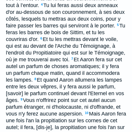
tout à l’entour.
Tu lui feras aussi deux anneaux
4
d'or au-dessous de son couronnement, à ses deux
côtés, lesquels tu mettras aux deux coins, pour y
faire passer les barres qui serviront à le porter.
Tu
5
feras les barres de bois de Sittim, et tu les
couvriras d'or.
Et tu les mettras devant le voile,
6
qui est au devant de l'Arche du Témoignage, à
l'endroit du Propitiatoire qui est sur le Témoignage,
où je me trouverai avec toi.
Et Aaron fera sur cet
7
autel un parfum de choses aromatiques; il y fera
un parfum chaque matin, quand il accommodera
les lampes.
Et quand Aaron allumera les lampes
8
entre les deux vêpres, il y fera aussi le parfum,
[savoir] le parfum continuel devant l'Eternel en vos
âges.
Vous n'offrirez point sur cet autel aucun
9
parfum étranger, ni d'holocauste, ni d'offrande, et
vous n'y ferez aucune aspersion.
Mais Aaron fera
10
une fois l'an la propitiation sur les cornes de cet
autel; il fera, [dis-je], la propitiation une fois l'an sur