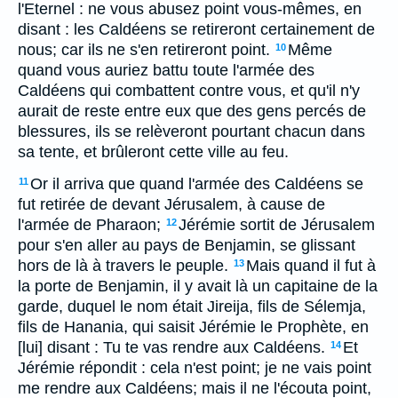
l'Eternel : ne vous abusez point vous-mêmes, en
disant : les Caldéens se retireront certainement de
nous; car ils ne s'en retireront point.
Même
10
quand vous auriez battu toute l'armée des
Caldéens qui combattent contre vous, et qu'il n'y
aurait de reste entre eux que des gens percés de
blessures, ils se relèveront pourtant chacun dans
sa tente, et brûleront cette ville au feu.
Or il arriva que quand l'armée des Caldéens se
11
fut retirée de devant Jérusalem, à cause de
l'armée de Pharaon;
Jérémie sortit de Jérusalem
12
pour s'en aller au pays de Benjamin, se glissant
hors de là à travers le peuple.
Mais quand il fut à
13
la porte de Benjamin, il y avait là un capitaine de la
garde, duquel le nom était Jireija, fils de Sélemja,
fils de Hanania, qui saisit Jérémie le Prophète, en
[lui] disant : Tu te vas rendre aux Caldéens.
Et
14
Jérémie répondit : cela n'est point; je ne vais point
me rendre aux Caldéens; mais il ne l'écouta point,