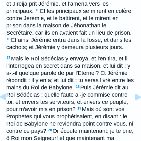
et Jireija prit Jérémie, et l'amena vers les
principaux.
Et les principaux se mirent en colère
15
contre Jérémie, et le battirent, et le mirent en
prison dans la maison de Jéhonathan le
Secrétaire, car ils en avaient fait un lieu de prison.
Et ainsi Jérémie entra dans la fosse, et dans les
16
cachots; et Jérémie y demeura plusieurs jours.
Mais le Roi Sédécias y envoya, et l'en tira, et il
17
l'interrogea en secret dans sa maison, et lui dit : y
a-t-il quelque parole de par l'Eternel? Et Jérémie
répondit : il y en a; et lui dit : tu seras livré entre les
mains du Roi de Babylone.
Puis Jérémie dit au
18
Roi Sédécias : quelle faute ai-je commise contre
toi, et envers tes serviteurs, et envers ce peuple,
pour m'avoir mis en prison?
Mais où sont vos
19
Prophètes qui vous prophétisaient, en disant : le
Roi de Babylone ne reviendra point contre vous, ni
contre ce pays?
Or écoute maintenant, je te prie,
20
ô Roi mon Seigneur! et que maintenant ma