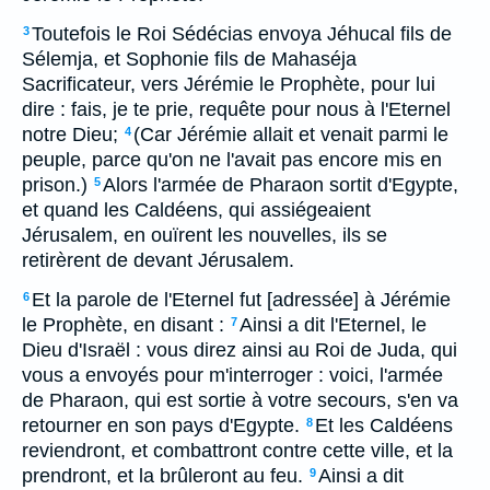
Toutefois le Roi Sédécias envoya Jéhucal fils de
3
Sélemja, et Sophonie fils de Mahaséja
Sacrificateur, vers Jérémie le Prophète, pour lui
dire : fais, je te prie, requête pour nous à l'Eternel
notre Dieu;
(Car Jérémie allait et venait parmi le
4
peuple, parce qu'on ne l'avait pas encore mis en
prison.)
Alors l'armée de Pharaon sortit d'Egypte,
5
et quand les Caldéens, qui assiégeaient
Jérusalem, en ouïrent les nouvelles, ils se
retirèrent de devant Jérusalem.
Et la parole de l'Eternel fut [adressée] à Jérémie
6
le Prophète, en disant :
Ainsi a dit l'Eternel, le
7
Dieu d'Israël : vous direz ainsi au Roi de Juda, qui
vous a envoyés pour m'interroger : voici, l'armée
de Pharaon, qui est sortie à votre secours, s'en va
retourner en son pays d'Egypte.
Et les Caldéens
8
reviendront, et combattront contre cette ville, et la
prendront, et la brûleront au feu.
Ainsi a dit
9