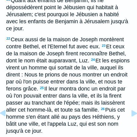
Quant aux enfants de Benjamin, ils ne
dépossédèrent point le Jébusien qui habitait à
Jérusalem; c'est pourquoi le Jébusien a habité
avec les enfants de Benjamin à Jérusalem jusqu'à
ce jour.
Ceux aussi de la maison de Joseph montèrent
22
contre Bethel, et l'Eternel fut avec eux.
Et ceux
23
de la maison de Joseph firent reconnaître Bethel,
dont le nom était auparavant, Luz.
Et les espions
24
virent un homme qui sortait de la ville, auquel ils
dirent : Nous te prions de nous montrer un endroit
par où l'on puisse entrer dans la ville, et nous te
ferons grâce.
Il leur montra donc un endroit par
25
où l'on pouvait entrer dans la ville, et ils la firent
passer au tranchant de l'épée; mais ils laissèrent
aller cet homme-là, et toute sa famille.
Puis cet
26
homme s'en étant allé au pays des Héthiens, y
bâtit une ville, et l'appela Luz, qui est son nom
jusqu'à ce jour.