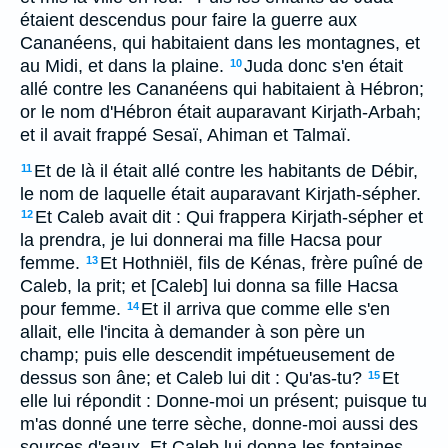
étaient descendus pour faire la guerre aux
Cananéens, qui habitaient dans les montagnes, et
au Midi, et dans la plaine.
Juda donc s'en était
10
allé contre les Cananéens qui habitaient à Hébron;
or le nom d'Hébron était auparavant Kirjath-Arbah;
et il avait frappé Sesaï, Ahiman et Talmaï.
Et de là il était allé contre les habitants de Débir,
11
le nom de laquelle était auparavant Kirjath-sépher.
Et Caleb avait dit : Qui frappera Kirjath-sépher et
12
la prendra, je lui donnerai ma fille Hacsa pour
femme.
Et Hothniël, fils de Kénas, frère puîné de
13
Caleb, la prit; et [Caleb] lui donna sa fille Hacsa
pour femme.
Et il arriva que comme elle s'en
14
allait, elle l'incita à demander à son père un
champ; puis elle descendit impétueusement de
dessus son âne; et Caleb lui dit : Qu'as-tu?
Et
15
elle lui répondit : Donne-moi un présent; puisque tu
m'as donné une terre sèche, donne-moi aussi des
sources d'eaux. Et Caleb lui donna les fontaines