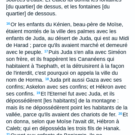
[du quartier] de dessus, et les fontaines [du
quartier] de dessous.
Or les enfants du Kénien, beau-père de Moïse,
16
étaient montés de la ville des palmes avec les
enfants de Juda, au désert de Juda, qui est au Midi
de Harad ; parce qu'ils avaient marché et demeuré
avec le peuple.
Puis Juda s'en alla avec Siméon
17
son frère, et ils frappèrent les Cananéens qui
habitaient à Tsephath, et la détruisirent à la façon
de l'interdit, c'est pourquoi on appela la ville du
nom de Horma.
Juda prit aussi Gaza avec ses
18
confins; Askelon avec ses confins; et Hékron avec
ses confins.
Et l'Eternel fut avec Juda, et ils
19
dépossédèrent [les habitants] de la montagne :
mais ils ne dépossédèrent point les habitants de la
vallée, parce qu'ils avaient des chariots de fer.
Et
20
on donna, selon que Moïse l'avait dit, Hébron à
Caleb; qui en déposséda les trois fils de Hanak.
21