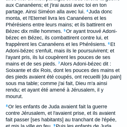
aux Cananéens; et j'irai aussi avec toi en ton
partage. Ainsi Siméon alla avec lui.
Juda donc
4
monta, et l'Eternel livra les Cananéens et les
Phérésiens entre leurs mains; et ils battirent en
Bézec dix mille hommes.
Or ayant trouvé Adoni-
5
bézec en Bézec, ils combattirent contre lui, et
frappèrent les Cananéens et les Phérésiens.
Et
6
Adoni-bézec s'enfuit, mais ils le poursuivirent; et
l'ayant pris, ils lui coupèrent les pouces de ses
mains et de ses pieds.
Alors Adoni-bézec dit :
7
Soixante et dix Rois, dont les pouces des mains et
des pieds avaient été coupés, ont recueilli [du pain]
sous ma table; comme j'ai fait, Dieu m'a ainsi
rendu; et ayant été amené à Jérusalem, il y
mourut.
Or les enfants de Juda avaient fait la guerre
8
contre Jérusalem, et l'avaient prise, et ils avaient
fait passer [ses habitants] au tranchant de l'épée,
et mis la ville en feu.
Puis les enfants de Juda
9