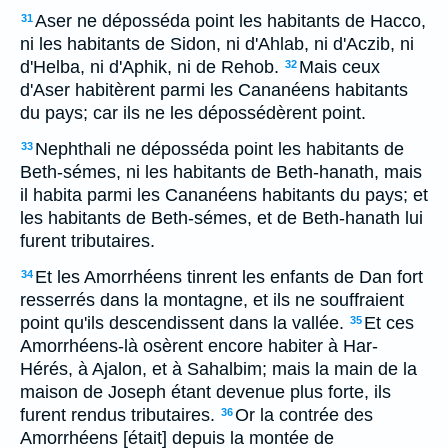
Aser ne déposséda point les habitants de Hacco,
31
ni les habitants de Sidon, ni d'Ahlab, ni d'Aczib, ni
d'Helba, ni d'Aphik, ni de Rehob.
Mais ceux
32
d'Aser habitèrent parmi les Cananéens habitants
du pays; car ils ne les dépossédèrent point.
Nephthali ne déposséda point les habitants de
33
Beth-sémes, ni les habitants de Beth-hanath, mais
il habita parmi les Cananéens habitants du pays; et
les habitants de Beth-sémes, et de Beth-hanath lui
furent tributaires.
Et les Amorrhéens tinrent les enfants de Dan fort
34
resserrés dans la montagne, et ils ne souffraient
point qu'ils descendissent dans la vallée.
Et ces
35
Amorrhéens-là osèrent encore habiter à Har-
Hérés, à Ajalon, et à Sahalbim; mais la main de la
maison de Joseph étant devenue plus forte, ils
furent rendus tributaires.
Or la contrée des
36
Amorrhéens [était] depuis la montée de