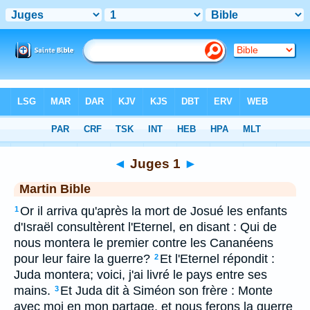
Bible
>
MAR
> Juges 1
◄
Juges 1
►
Martin Bible
Or il arriva qu'après la mort de Josué les enfants
1
d'Israël consultèrent l'Eternel, en disant : Qui de
nous montera le premier contre les Cananéens
pour leur faire la guerre?
Et l'Eternel répondit :
2
Juda montera; voici, j'ai livré le pays entre ses
mains.
Et Juda dit à Siméon son frère : Monte
3
avec moi en mon partage, et nous ferons la guerre