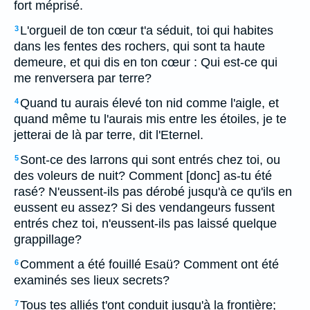
fort méprisé.
L'orgueil de ton cœur t'a séduit, toi qui habites
3
dans les fentes des rochers, qui sont ta haute
demeure, et qui dis en ton cœur : Qui est-ce qui
me renversera par terre?
Quand tu aurais élevé ton nid comme l'aigle, et
4
quand même tu l'aurais mis entre les étoiles, je te
jetterai de là par terre, dit l'Eternel.
Sont-ce des larrons qui sont entrés chez toi, ou
5
des voleurs de nuit? Comment [donc] as-tu été
rasé? N'eussent-ils pas dérobé jusqu'à ce qu'ils en
eussent eu assez? Si des vendangeurs fussent
entrés chez toi, n'eussent-ils pas laissé quelque
grappillage?
Comment a été fouillé Esaü? Comment ont été
6
examinés ses lieux secrets?
Tous tes alliés t'ont conduit jusqu'à la frontière;
7