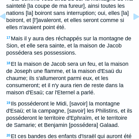
sainteté [la coupe de ma fureur], ainsi toutes les
nations [la] boiront sans interruption; oui, elles [la]
boiront, et [l']avaleront, et elles seront comme si
elles n'avaient point été.
Mais il y aura des réchappés sur la montagne de
17
Sion, et elle sera sainte, et la maison de Jacob
possédera ses possessions.
Et la maison de Jacob sera un feu, et la maison
18
de Joseph une flamme, et la maison d'Esaü du
chaume; ils s'allumeront parmi eux, et les
consumeront; et il n'y aura rien de reste dans la
maison d'Esaü; car l'Eternel a parlé.
Ils posséderont le Midi, [savoir] la montagne
19
d'Esaü; et la campagne, [savoir] les Philistins, et ils
posséderont le territoire d'Ephraïm, et le territoire
de Samarie; et Benjamin [possédera] Galaad.
Et ces bandes des enfants d'Israël qui auront été
20