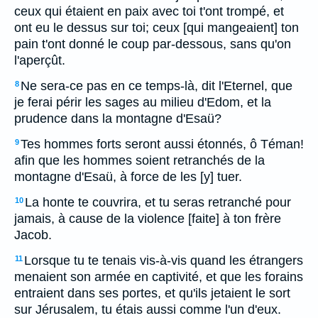
ceux qui étaient en paix avec toi t'ont trompé, et
ont eu le dessus sur toi; ceux [qui mangeaient] ton
pain t'ont donné le coup par-dessous, sans qu'on
l'aperçût.
Ne sera-ce pas en ce temps-là, dit l'Eternel, que
8
je ferai périr les sages au milieu d'Edom, et la
prudence dans la montagne d'Esaü?
Tes hommes forts seront aussi étonnés, ô Téman!
9
afin que les hommes soient retranchés de la
montagne d'Esaü, à force de les [y] tuer.
La honte te couvrira, et tu seras retranché pour
10
jamais, à cause de la violence [faite] à ton frère
Jacob.
Lorsque tu te tenais vis-à-vis quand les étrangers
11
menaient son armée en captivité, et que les forains
entraient dans ses portes, et qu'ils jetaient le sort
sur Jérusalem, tu étais aussi comme l'un d'eux.