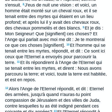
s'ensuit.
J'eus de nuit une vision : et voici, un
8
homme était monté sur un cheval roux, et il se
tenait entre des myrtes qui étaient en un lieu
profond; et après lui il y avait des chevaux roux,
des chevaux pommelés et des blancs.
Et je dis :
9
Mon Seigneur! Que [signifient] ces choses? Et
l’Ange qui parlait avec moi me dit : Je te montrerai
ce que ces choses [signifient].
Et l'homme qui se
10
tenait entre les myrtes, répondit, et dit : Ce sont ici
ceux que l'Eternel a envoyés pour parcourir la
terre.
Et ils répondirent à l'Ange de l'Eternel qui
11
se tenait entre les myrtes, et dirent : Nous avons
parcouru la terre; et voici, toute la terre est habitée,
et est en repos.
Alors l'Ange de l'Eternel répondit, et dit : Eternel
12
des armées, jusqu'à quand n'auras-tu point
compassion de Jérusalem et des villes de Juda,
contre lesquelles tu as été indigné pendant ces
soixante et dix années?
Et l'Eternel répondit à
13