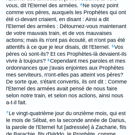
vous, dit l'Eternel des armées.
Ne soyez point
4
comme vos pères, auxquels les Prophètes qui ont
été ci-devant criaient, en disant : Ainsi a dit
l'Eternel des armées : Détournez-vous maintenant
de votre mauvais train, et de vos mauvaises
actions; mais ils n'ont pas écouté, et n'ont pas été
attentifs à ce que je leur disais, dit l'Eternel.
Vos
5
pères où sont-ils? Et ces Prophètes-là devaient-ils
vivre à toujours?
Cependant mes paroles et mes
6
ordonnances que j'avais enjointes aux Prophètes
mes serviteurs, n'ont-elles pas atteint vos pères?
De sorte que, s'étant convertis, ils ont dit : Comme
l'Eternel des armées avait pensé de nous faire
selon notre train, et selon nos actions, ainsi nous
a-t-il fait.
Le vingt-quatrième jour du onzième mois, qui est
7
le mois de Sébat, en la seconde année de Darius,
la parole de l'Eternel fut [adressée] à Zacharie, fils
de Barachie, fils d'Hiddo, le Prophète, comme