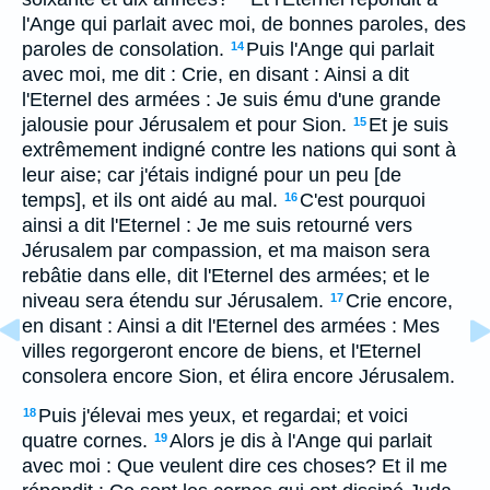
l'Ange qui parlait avec moi, de bonnes paroles, des
paroles de consolation.
Puis l'Ange qui parlait
14
avec moi, me dit : Crie, en disant : Ainsi a dit
l'Eternel des armées : Je suis ému d'une grande
jalousie pour Jérusalem et pour Sion.
Et je suis
15
extrêmement indigné contre les nations qui sont à
leur aise; car j'étais indigné pour un peu [de
temps], et ils ont aidé au mal.
C'est pourquoi
16
ainsi a dit l'Eternel : Je me suis retourné vers
Jérusalem par compassion, et ma maison sera
rebâtie dans elle, dit l'Eternel des armées; et le
niveau sera étendu sur Jérusalem.
Crie encore,
17
en disant : Ainsi a dit l'Eternel des armées : Mes
villes regorgeront encore de biens, et l'Eternel
consolera encore Sion, et élira encore Jérusalem.
Puis j'élevai mes yeux, et regardai; et voici
18
quatre cornes.
Alors je dis à l'Ange qui parlait
19
avec moi : Que veulent dire ces choses? Et il me