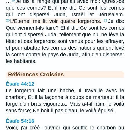
…
Je dis à l'ange qui parlait avec moi: Qu'est-ce
19
que ces cornes? Et il me dit: Ce sont les cornes
qui ont dispersé Juda, Israël et Jérusalem.
L'Eternel me fit voir quatre forgerons.
Je dis:
20
21
Que viennent-ils faire? Et il dit: Ce sont les cornes
qui ont dispersé Juda, tellement que nul ne lève la
tête; et ces forgerons sont venus pour les effrayer,
et pour abattre les cornes des nations qui ont levé
la corne contre le pays de Juda, afin d'en disperser
les habitants.
Références Croisées
Ésaïe 44:12
Le forgeron fait une hache, Il travaille avec le
charbon, Et il la façonne à coups de marteau; Il la
forge d'un bras vigoureux; Mais a-t-il faim, le voilà
sans force; Ne boit-il pas d'eau, le voilà épuisé.
Ésaïe 54:16
Voici, j'ai créé l'ouvrier qui souffle le charbon au