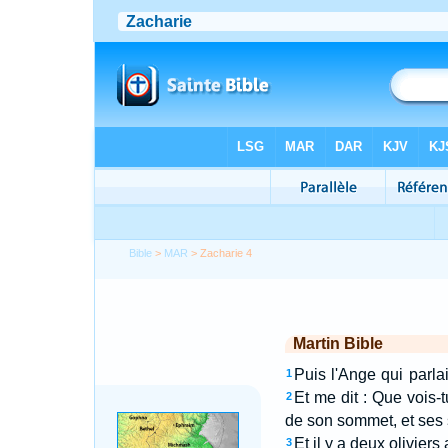
Bible
>
MAR
> Zacharie 4
Martin Bible
Puis l'Ange qui parl
1
Et me dit : Que vois-t
2
de son sommet, et ses 
Et il y a deux oliviers
3