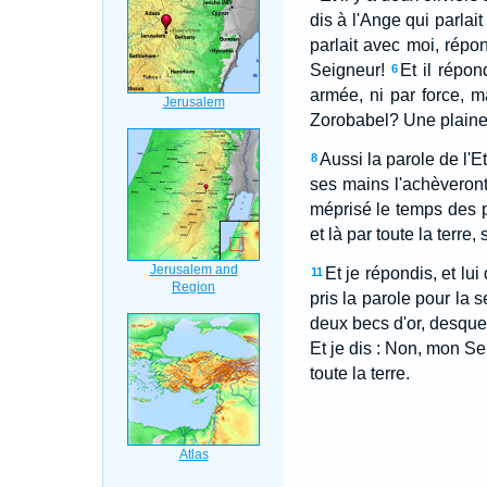
dis à l'Ange qui parlai
parlait avec moi, répo
Seigneur!
Et il répon
6
armée, ni par force, m
Zorobabel? Une plaine. I
Aussi la parole de l'Et
8
ses mains l'achèveront
méprisé le temps des p
et là par toute la terre
Et je répondis, et lui
11
pris la parole pour la s
deux becs d'or, desque
Et je dis : Non, mon Se
toute la terre.