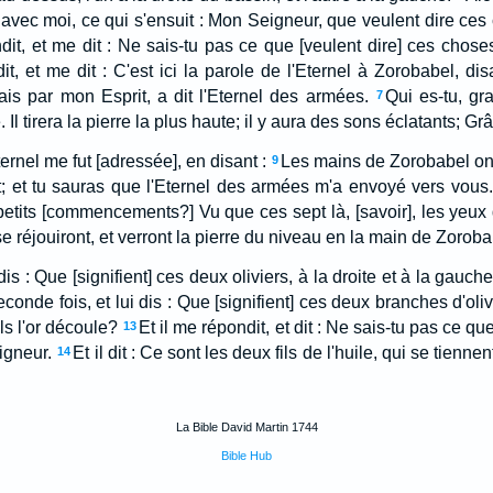
t avec moi, ce qui s'ensuit : Mon Seigneur, que veulent dire ce
ndit, et me dit : Ne sais-tu pas ce que [veulent dire] ces chose
dit, et me dit : C'est ici la parole de l'Eternel à Zorobabel, dis
ais par mon Esprit, a dit l'Eternel des armées.
Qui es-tu, g
7
l tirera la pierre la plus haute; il y aura des sons éclatants; Gr
ernel me fut [adressée], en disant :
Les mains de Zorobabel ont
9
; et tu sauras que l'Eternel des armées m'a envoyé vers vous.
etits [commencements?] Vu que ces sept là, [savoir], les yeux d
, se réjouiront, et verront la pierre du niveau en la main de Zoroba
 dis : Que [signifient] ces deux oliviers, à la droite et à la gauc
econde fois, et lui dis : Que [signifient] ces deux branches d'ol
ls l'or découle?
Et il me répondit, et dit : Ne sais-tu pas ce q
13
igneur.
Et il dit : Ce sont les deux fils de l'huile, qui se tienn
14
La Bible David Martin 1744
Bible Hub