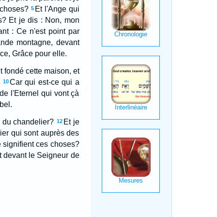
s choses?
Et l'Ange qui
5
s? Et je dis : Non, mon
ant : Ce n'est point par
rande montagne, devant
âce, Grâce pour elle.
 fondé cette maison, et
Car qui est-ce qui a
10
e l'Eternel qui vont çà
bel.
he du chandelier?
Et je
12
ivier qui sont auprès des
ue signifient ces choses?
ent devant le Seigneur de