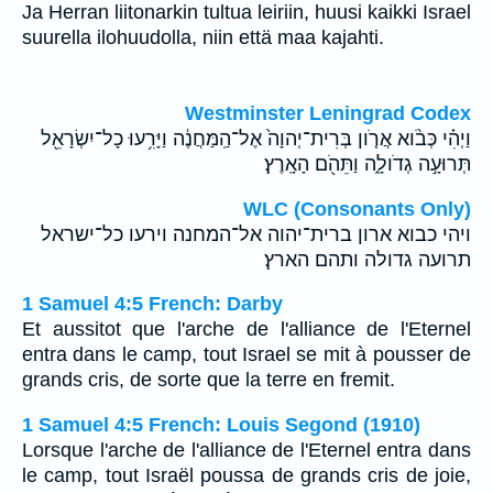
Ja Herran liitonarkin tultua leiriin, huusi kaikki Israel
suurella ilohuudolla, niin että maa kajahti.
Westminster Leningrad Codex
וַיְהִ֗י כְּבֹ֨וא אֲרֹ֤ון בְּרִית־יְהוָה֙ אֶל־הַֽמַּחֲנֶ֔ה וַיָּרִ֥עוּ כָל־יִשְׂרָאֵ֖ל
תְּרוּעָ֣ה גְדֹולָ֑ה וַתֵּהֹ֖ם הָאָֽרֶץ׃
WLC (Consonants Only)
ויהי כבוא ארון ברית־יהוה אל־המחנה וירעו כל־ישראל
תרועה גדולה ותהם הארץ׃
1 Samuel 4:5 French: Darby
Et aussitot que l'arche de l'alliance de l'Eternel
entra dans le camp, tout Israel se mit à pousser de
grands cris, de sorte que la terre en fremit.
1 Samuel 4:5 French: Louis Segond (1910)
Lorsque l'arche de l'alliance de l'Eternel entra dans
le camp, tout Israël poussa de grands cris de joie,