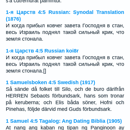
s'a cutremurat pămîntul.
1-я Царств 4:5 Russian: Synodal Translation
(1876)
И когда прибыл ковчег завета Господня в стан,
весь Израиль поднял такой сильный крик, что
земля стонала.
1-я Царств 4:5 Russian koi8r
И когда прибыл ковчег завета Господня в стан,
весь Израиль поднял такой сильный крик, что
земля стонала.[]
1 Samuelsboken 4:5 Swedish (1917)
Så sände då folket till Silo, och de buro därifrån
HERREN Sebaots förbundsark, hans som tronar
på keruberna; och Elis båda söner, Hofni och
Pinehas, följde därvid med Guds förbundsark.
1 Samuel 4:5 Tagalog: Ang Dating Biblia (1905)
At nang ang kaban ng tipan ng Panginoon ay