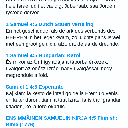
hele Israel ud i et vældigt Jubelraab, saa Jorden
rystede derved.
1 Samuël 4:5 Dutch Staten Vertaling
En het geschiedde, als de ark des verbonds des
HEEREN in het leger kwam, zo juichte gans Israel
met een groot gejuich, alzo dat de aarde dreunde.
1 Sámuel 4:5 Hungarian: Karoli
És mikor az Úr frigyládája a táborba érkezék,
rivalgott az egész Izráel nagy rivalgással, hogy
megrendüle a föld.
Samuel 1 4:5 Esperanto
Kaj kiam la kesto de interligo de la Eternulo venis
en la tendaron, tiam la tuta Izrael faris tian grandan
kriadon, ke la tero ekbruis.
ENSIMMÄINEN SAMUELIN KIRJA 4:5 Finnish:
Bible (1776)