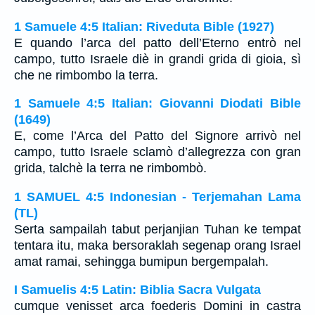
1 Samuele 4:5 Italian: Riveduta Bible (1927)
E quando l’arca del patto dell’Eterno entrò nel
campo, tutto Israele diè in grandi grida di gioia, sì
che ne rimbombo la terra.
1 Samuele 4:5 Italian: Giovanni Diodati Bible
(1649)
E, come l’Arca del Patto del Signore arrivò nel
campo, tutto Israele sclamò d’allegrezza con gran
grida, talchè la terra ne rimbombò.
1 SAMUEL 4:5 Indonesian - Terjemahan Lama
(TL)
Serta sampailah tabut perjanjian Tuhan ke tempat
tentara itu, maka bersoraklah segenap orang Israel
amat ramai, sehingga bumipun bergempalah.
I Samuelis 4:5 Latin: Biblia Sacra Vulgata
cumque venisset arca foederis Domini in castra