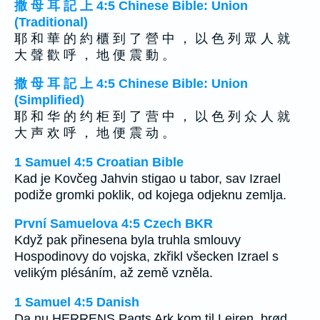
撒 母 耳 記 上 4:5 Chinese Bible: Union
(Traditional)
耶 和 華 的 約 櫃 到 了 營 中 ， 以 色 列 眾 人 就
大 聲 歡 呼 ， 地 便 震 動 。
撒 母 耳 記 上 4:5 Chinese Bible: Union
(Simplified)
耶 和 华 的 约 柜 到 了 营 中 ， 以 色 列 众 人 就
大 声 欢 呼 ， 地 便 震 动 。
1 Samuel 4:5 Croatian Bible
Kad je Kovčeg Jahvin stigao u tabor, sav Izrael
podiže gromki poklik, od kojega odjeknu zemlja.
První Samuelova 4:5 Czech BKR
Když pak přinesena byla truhla smlouvy
Hospodinovy do vojska, zkřikl všecken Izrael s
velikým plésáním, až země vzněla.
1 Samuel 4:5 Danish
Da nu HERRENS Pagts Ark kom til Lejren, brød