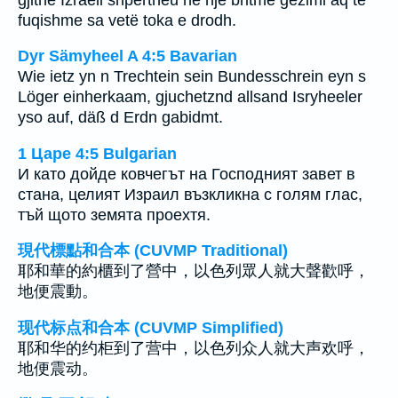
fuqishme sa vetë toka e drodh.
Dyr Sämyheel A 4:5 Bavarian
Wie ietz yn n Trechtein sein Bundesschrein eyn s
Löger einherkaam, gjuchetznd allsand Isryheeler
yso auf, däß d Erdn gabidmt.
1 Царе 4:5 Bulgarian
И като дойде ковчегът на Господният завет в
стана, целият Израил възкликна с голям глас,
тъй щото земята проехтя.
現代標點和合本 (CUVMP Traditional)
耶和華的約櫃到了營中，以色列眾人就大聲歡呼，
地便震動。
现代标点和合本 (CUVMP Simplified)
耶和华的约柜到了营中，以色列众人就大声欢呼，
地便震动。