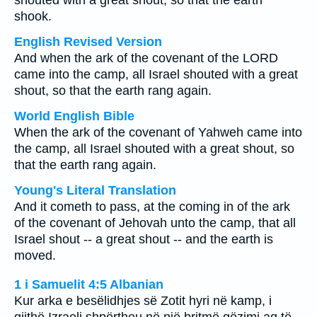
shouted with a great shout, so that the earth
shook.
English Revised Version
And when the ark of the covenant of the LORD
came into the camp, all Israel shouted with a great
shout, so that the earth rang again.
World English Bible
When the ark of the covenant of Yahweh came into
the camp, all Israel shouted with a great shout, so
that the earth rang again.
Young's Literal Translation
And it cometh to pass, at the coming in of the ark
of the covenant of Jehovah unto the camp, that all
Israel shout -- a great shout -- and the earth is
moved.
1 i Samuelit 4:5 Albanian
Kur arka e besëlidhjes së Zotit hyri në kamp, i
gjithë Izraeli shpërtheu në një britmë gëzimi aq të