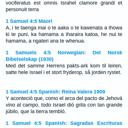
vociferatus est omnis Israhel clamore grandi et
personuit terra
1 Samuel 4:5 Maori
A, i te taenga mai o te aaka o te kawenata a Ihowa
ki te puni, ka hamama a Iharaira katoa, he nui te
hamama, a ngateri ana te whenua.
1 Samuels 4:5 Norwegian: Det Norsk
Bibelselskap (1930)
Med det samme Herrens pakts-ark kom til leiren,
satte hele Israel i et stort fryderop, så jorden rystet.
1 Samuel 4:5 Spanish: Reina Valera 1909
Y aconteció que, como el arca del pacto de Jehová
vino al campo, todo Israel dió grita con tan grande
júbilo, que la tierra tembló.
1 Samuel 4:5 Spanish: Sagradas Escrituras