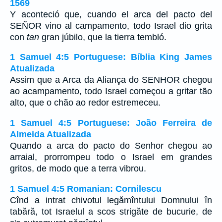
1569
Y aconteció que, cuando el arca del pacto del
SEÑOR vino al campamento, todo Israel dio grita
con
tan
gran júbilo, que la tierra tembló.
1 Samuel 4:5 Portuguese: Bíblia King James
Atualizada
Assim que a Arca da Aliança do SENHOR chegou
ao acampamento, todo Israel começou a gritar tão
alto, que o chão ao redor estremeceu.
1 Samuel 4:5 Portuguese: João Ferreira de
Almeida Atualizada
Quando a arca do pacto do Senhor chegou ao
arraial, prorrompeu todo o Israel em grandes
gritos, de modo que a terra vibrou.
1 Samuel 4:5 Romanian: Cornilescu
Cînd a intrat chivotul legămîntului Domnului în
tabără, tot Israelul a scos strigăte de bucurie, de