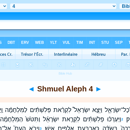
◄
Shmuel Aleph 4
►
ָל־יִשְׂרָאֵ֑ל וַיֵּצֵ֣א יִשְׂרָאֵל֩ לִקְרַ֨את פְּלִשְׁתִּ֜ים לַמִּלְחָמָ֗ה וַֽיַ
ק׃
וַיַּעַרְכ֨וּ פְלִשְׁתִּ֜ים לִקְרַ֣את יִשְׂרָאֵ֗ל וַתִּטֹּשׁ֙ הַמִּלְחָמָ֔ה וַי
2
עֲרָכָה֙ בַּשָּׂדֶ֔ה כְּאַרְבַּ֥עַת אֲלָפִ֖ים אִֽישׁ׃
וַיָּבֹ֣א הָעָם֮ אֶל־הַֽמַ
3