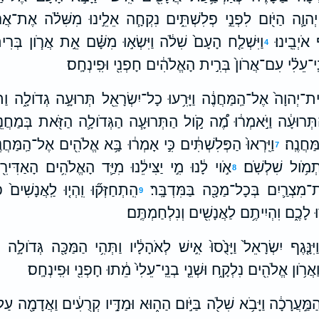
 יְהוָ֛ה הַיֹּ֖ום לִפְנֵ֣י פְלִשְׁתִּ֑ים נִקְחָ֧ה אֵלֵ֣ינוּ מִשִּׁלֹ֗ה אֶת־אֲרֹ
 אֹיְבֵֽינוּ׃
וַיִּשְׁלַ֤ח הָעָם֙ שִׁלֹ֔ה וַיִּשְׂא֣וּ מִשָּׁ֗ם אֵ֣ת אֲרֹ֧ון בְּר
4
נֵֽי־עֵלִ֗י עִם־אֲרֹון֙ בְּרִ֣ית הָאֱלֹהִ֔ים חָפְנִ֖י וּפִֽינְחָֽס׃
רִית־יְהוָה֙ אֶל־הַֽמַּחֲנֶ֔ה וַיָּרִ֥עוּ כָל־יִשְׂרָאֵ֖ל תְּרוּעָ֣ה גְדֹולָ֑ה וַת
וּעָ֔ה וַיֹּ֣אמְר֔וּ מֶ֠ה קֹ֣ול הַתְּרוּעָ֧ה הַגְּדֹולָ֛ה הַזֹּ֖את בְּמַחֲנֵ֣ה ה
ּחֲנֶֽה׃
וַיִּֽרְאוּ֙ הַפְּלִשְׁתִּ֔ים כִּ֣י אָמְר֔וּ בָּ֥א אֱלֹהִ֖ים אֶל־הַֽמַּחֲנֶ֑ה
7
מֹ֥ול שִׁלְשֹֽׁם׃
אֹ֣וי לָ֔נוּ מִ֣י יַצִּילֵ֔נוּ מִיַּ֛ד הָאֱלֹהִ֥ים הָאַדִּ
8
מִצְרַ֛יִם בְּכָל־מַכָּ֖ה בַּמִּדְבָּֽר׃
הִֽתְחַזְּק֞וּ וִֽהְי֤וּ לַֽאֲנָשִׁים֙ 
9
 לָכֶ֑ם וִהְיִיתֶ֥ם לַאֲנָשִׁ֖ים וְנִלְחַמְתֶּֽם׃
ַיִּנָּ֤גֶף יִשְׂרָאֵל֙ וַיָּנֻ֙סוּ֙ אִ֣ישׁ לְאֹהָלָ֔יו וַתְּהִ֥י הַמַּכָּ֖ה גְּדֹולָ֣ה 
ַאֲרֹ֥ון אֱלֹהִ֖ים נִלְקָ֑ח וּשְׁנֵ֤י בְנֵֽי־עֵלִי֙ מֵ֔תוּ חָפְנִ֖י וּפִֽינְחָֽס׃
ֵהַמַּ֣עֲרָכָ֔ה וַיָּבֹ֥א שִׁלֹ֖ה בַּיֹּ֣ום הַה֑וּא וּמַדָּ֣יו קְרֻעִ֔ים וַאֲדָמָ֖ה עַ