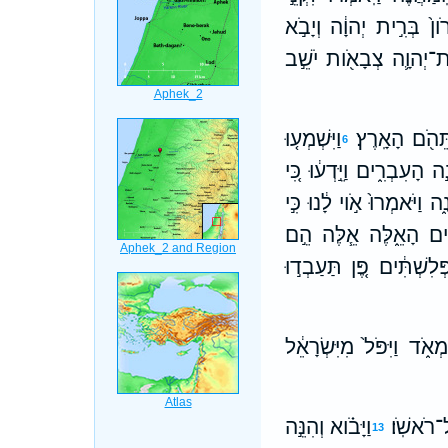
ון֙ בְּרִ֣ית יְהוָ֔ה וְיָבֹ֣א
ִית־יְהוָ֛ה צְבָאֹ֖ות יֹשֵׁ֣ב
ֵּהֹ֖ם הָאָֽרֶץ׃
וַיִּשְׁמְע֤וּ
6
ָעִבְרִ֑ים וַיֵּ֣דְע֔וּ כִּ֚י
 וַיֹּאמְרוּ֙ אֹ֣וי לָ֔נוּ כִּ֣י
ירִ֖ים הָאֵ֑לֶּה אֵ֧לֶּה הֵ֣ם
פְּלִשְׁתִּ֔ים פֶּ֚ן תַּעַבְד֣וּ
מְאֹ֑ד וַיִּפֹּל֙ מִיִּשְׂרָאֵ֔ל
ל־רֹאשֹֽׁו׃
וַיָּבֹ֗וא וְהִנֵּ֣ה
13