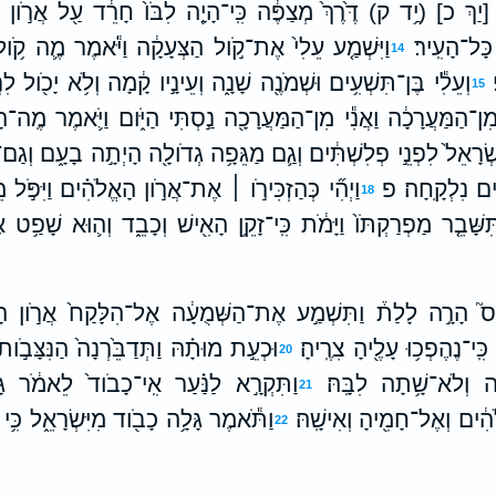
 [יַךְ כ] (יַ֥ד ק) דֶּ֙רֶךְ֙ מְצַפֶּ֔ה כִּֽי־הָיָ֤ה לִבֹּו֙ חָרֵ֔ד עַ֖ל אֲרֹ֣ון
 כָּל־הָעִֽיר׃
וַיִּשְׁמַ֤ע עֵלִי֙ אֶת־קֹ֣ול הַצְּעָקָ֔ה וַיֹּ֕אמֶר מֶ֛ה קֹ֥ול
14
וְעֵלִ֕י בֶּן־תִּשְׁעִ֥ים וּשְׁמֹנֶ֖ה שָׁנָ֑ה וְעֵינָ֣יו קָ֔מָה וְלֹ֥א יָכֹ֖ול לִר
15
ן־הַמַּעֲרָכָ֔ה וַאֲנִ֕י מִן־הַמַּעֲרָכָ֖ה נַ֣סְתִּי הַיֹּ֑ום וַיֹּ֛אמֶר מֶֽה־הָיָ
ִשְׂרָאֵל֙ לִפְנֵ֣י פְלִשְׁתִּ֔ים וְגַ֛ם מַגֵּפָ֥ה גְדֹולָ֖ה הָיְתָ֣ה בָעָ֑ם וְגַם־שְ
ִ֖ים נִלְקָֽחָה׃ פ
וַיְהִ֞י כְּהַזְכִּירֹ֣ו ׀ אֶת־אֲרֹ֣ון הָאֱלֹהִ֗ים וַיִּפֹּ֣ל 
18
ּשָּׁבֵ֤ר מַפְרַקְתֹּו֙ וַיָּמֹ֔ת כִּֽי־זָקֵ֥ן הָאִ֖ישׁ וְכָבֵ֑ד וְה֛וּא שָׁפַ֥ט
ְחָס֮ הָרָ֣ה לָלַת֒ וַתִּשְׁמַ֣ע אֶת־הַשְּׁמֻעָ֔ה אֶל־הִלָּקַח֙ אֲרֹ֣ון ה
כִּֽי־נֶהֶפְכ֥וּ עָלֶ֖יהָ צִרֶֽיהָ׃
וּכְעֵ֣ת מוּתָ֗הּ וַתְּדַבֵּ֙רְנָה֙ הַנִּצָּבֹ֣ות
20
֖ה וְלֹא־שָׁ֥תָה לִבָּֽהּ׃
וַתִּקְרָ֣א לַנַּ֗עַר אִֽי־כָבֹוד֙ לֵאמֹ֔ר גָּ
21
ִ֔ים וְאֶל־חָמִ֖יהָ וְאִישָֽׁהּ׃
וַתֹּ֕אמֶר גָּלָ֥ה כָבֹ֖וד מִיִּשְׂרָאֵ֑ל כִּ֥י
22