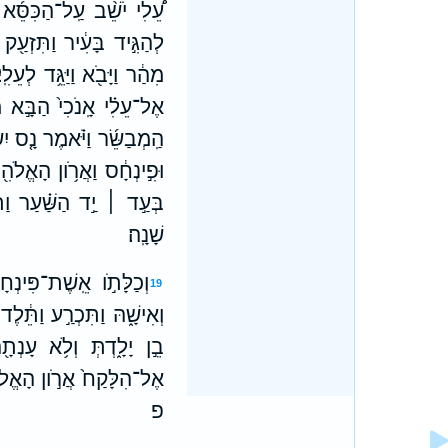
עֵ֠לִי יֹשֵׁ֨ב עַֽל־הַכִּסֵּ֜א
לְהַגִּ֣יד בָּעִ֔יר וַתִּזְעַ֖ק
מִהַ֔ר וַיָּבֹ֖א וַיַּגֵּ֥ד לְעֵלִֽי׃
אֶל־עֵלִ֗י אָֽנֹכִי֙ הַבָּ֣א מִ
הַֽמְבַשֵּׂ֜ר וַיֹּ֗אמֶר נָ֤ס י
וּפִ֣ינְחָ֔ס וַאֲרֹ֥ון הָאֱלֹה
בְּעַ֣ד ׀ יַ֣ד הַשַּׁ֗עַר וַתִ
שָׁנָֽה׃
וְכַלָּתֹ֣ו אֵֽשֶׁת־פִּינ
19
וְאִישָׁ֑הּ וַתִּכְרַ֣ע וַתֵּ֔לֶד 
בֵ֣ן יָלָ֑דְתְּ וְלֹ֥א עָנְתָ
אֶל־הִלָּקַח֙ אֲרֹ֣ון הָאֱלֹה
פ