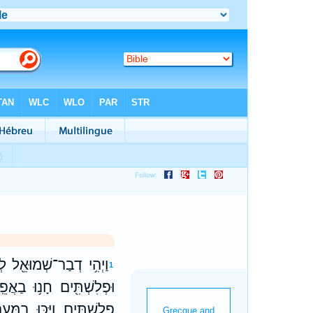
וַיְהִ֥י דְבַר־שְׁמוּאֵ֖ל לְכ
1
וּפְלִשְׁתִּ֖ים חָנ֥וּ בַאֲפֵֽ
פְלִשְׁתִּ֑ים וַיַּכּ֤וּ בַמַּֽ