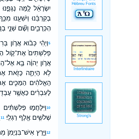
יִשְׂרָאֵ֔ל לָ֣מָּה נְגָפָ֧נוּ
בְקִרְבֵּ֔נוּ וְיֹשִׁעֵ֖נוּ מִכַּ֥ף
הַכְּרֻבִ֑ים וְשָׁ֞ם שְׁנֵ֣י בְ
וַיְהִ֗י כְּבֹ֨וא אֲרֹ֤ון בְּ
5
פְלִשְׁתִּים֙ אֶת־קֹ֣ול הַתְּר
אֲרֹ֣ון יְהוָ֔ה בָּ֖א אֶל־הַֽמַ
לֹ֥א הָיְתָ֛ה כָּזֹ֖את אֶתְ
הָאֱלֹהִ֗ים הַמַּכִּ֧ים אֶת־
לָעִבְרִ֔ים כַּאֲשֶׁ֥ר עָבְד֖וּ
וַיִּלָּחֲמ֣וּ פְלִשְׁתִּ֗ים ו
10
שְׁלֹשִׁ֥ים אֶ֖לֶף רַגְלִֽי׃
ו
11
וַיָּ֤רָץ אִישׁ־בִּנְיָמִן֙ מ
12