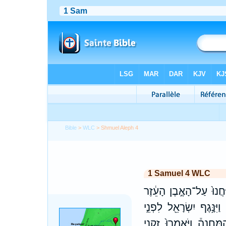
Bible
>
WLC
> Shmuel Aleph 4
1 Samuel 4 WLC
ּחֲנוּ֙ עַל־הָאֶ֣בֶן הָעֵ֔זֶר
ִּנָּ֥גֶף יִשְׂרָאֵ֖ל לִפְנֵ֣י
ּחֲנֶה֒ וַיֹּֽאמְרוּ֙ זִקְנֵ֣י