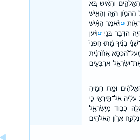
 הָאֱלֹהִ֑ים וְהָאִ֗ישׁ בָּ֚א
 הֶהָמֹ֖ון הַזֶּ֑ה וְהָאִ֣ישׁ
ְאֹֽות׃
וַיֹּ֨אמֶר הָאִ֜ישׁ
16
֥ה הַדָּבָ֖ר בְּנִֽי׃
וַיַּ֨עַן
17
ׁנֵ֨י בָנֶ֜יךָ מֵ֗תוּ חָפְנִי֙
מֵֽעַל־הַ֠כִּסֵּא אֲחֹ֨רַנִּ֜ית
 אֶת־יִשְׂרָאֵ֖ל אַרְבָּעִ֥ים
ָאֱלֹהִ֔ים וּמֵ֥ת חָמִ֖יהָ
 עָלֶ֔יהָ אַל־תִּֽירְאִ֖י כִּ֣י
לָ֥ה כָבֹ֖וד מִיִּשְׂרָאֵ֑ל
 נִלְקַ֖ח אֲרֹ֥ון הָאֱלֹהִֽים׃