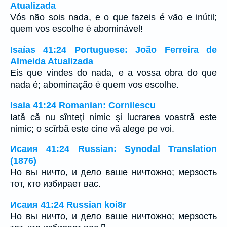
Atualizada
Vós não sois nada, e o que fazeis é vão e inútil;
quem vos escolhe é abominável!
Isaías 41:24 Portuguese: João Ferreira de
Almeida Atualizada
Eis que vindes do nada, e a vossa obra do que
nada é; abominação é quem vos escolhe.
Isaia 41:24 Romanian: Cornilescu
Iată că nu sînteţi nimic şi lucrarea voastră este
nimic; o scîrbă este cine vă alege pe voi.
Исаия 41:24 Russian: Synodal Translation
(1876)
Но вы ничто, и дело ваше ничтожно; мерзость
тот, кто избирает вас.
Исаия 41:24 Russian koi8r
Но вы ничто, и дело ваше ничтожно; мерзость