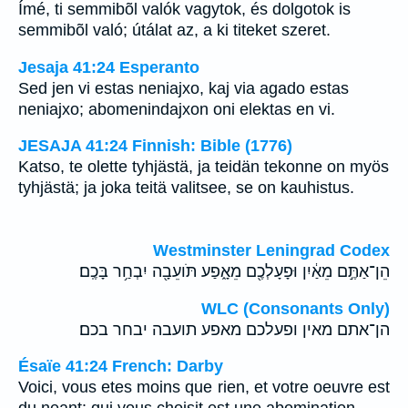
Ímé, ti semmibõl valók vagytok, és dolgotok is
semmibõl való; útálat az, a ki titeket szeret.
Jesaja 41:24 Esperanto
Sed jen vi estas neniajxo, kaj via agado estas
neniajxo; abomenindajxon oni elektas en vi.
JESAJA 41:24 Finnish: Bible (1776)
Katso, te olette tyhjästä, ja teidän tekonne on myös
tyhjästä; ja joka teitä valitsee, se on kauhistus.
Westminster Leningrad Codex
הֵן־אַתֶּ֣ם מֵאַ֔יִן וּפָעָלְכֶ֖ם מֵאָ֑פַע תֹּועֵבָ֖ה יִבְחַ֥ר בָּכֶֽם׃
WLC (Consonants Only)
הן־אתם מאין ופעלכם מאפע תועבה יבחר בכם׃
Ésaïe 41:24 French: Darby
Voici, vous etes moins que rien, et votre oeuvre est