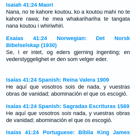
Isaiah 41:24 Maori
Nana, no te kahore koutou, ko a koutou mahi no te
kahore rawa; he mea whakarihariha te tangata
nana koutou i whiriwhiri.
Esaias 41:24 Norwegian: Det Norsk
Bibelselskap (1930)
Se, I er intet, og eders gjerning ingenting; en
vederstyggelighet er den som velger eder.
Isaías 41:24 Spanish: Reina Valera 1909
He aquí que vosotros sois de nada, y vuestras
obras de vanidad; abominación el que os escogió.
Isaías 41:24 Spanish: Sagradas Escrituras 1569
He aquí que vosotros
sois
nada, y vuestras obras
de vanidad; abominación el que os escogió.
Isaías 41:24 Portuguese: Bíblia King James