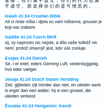
看 哪 ， 你 们 属 乎 虚 无 ； 你 们 的 作 为 也 属
乎 虚 空 。 那 选 择 你 们 的 是 可 憎 恶 的 。
Isaiah 41:24 Croatian Bible
Ali vi niste ništa i djela su vam ništavna, gnusan je
koji vas izabere.
Izaiáše 41:24 Czech BKR
Aj, vy naprosto nic nejste, a dílo vaše tolikéž nic
není; protož ohavnýť jest, kdo vás zvoluje.
Esajas 41:24 Danish
Se, I er intet, eders Gerning Luft, vederstyggelig,
hvo eder vælger.
Jesaja 41:24 Dutch Staten Vertaling
Ziet, gijlieden zijt minder dan niet, en ulieder werk
is erger dan een adder; hij is een gruwel, die
ulieden verkiest.
Ézsaiás 41:24 Hungarian: Karoli