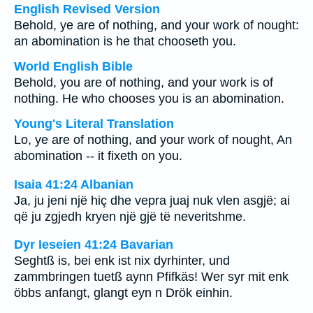
English Revised Version
Behold, ye are of nothing, and your work of nought:
an abomination is he that chooseth you.
World English Bible
Behold, you are of nothing, and your work is of
nothing. He who chooses you is an abomination.
Young's Literal Translation
Lo, ye are of nothing, and your work of nought, An
abomination -- it fixeth on you.
Isaia 41:24 Albanian
Ja, ju jeni një hiç dhe vepra juaj nuk vlen asgjë; ai
që ju zgjedh kryen një gjë të neveritshme.
Dyr Ieseien 41:24 Bavarian
Seghtß is, bei enk ist nix dyrhinter, und
zammbringen tuetß aynn Pfifkäs! Wer syr mit enk
öbbs anfangt, glangt eyn n Drök einhin.