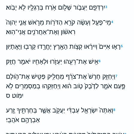
יִרְדְּפֵ֖ם יַעֲבֹ֣ור שָׁלֹ֑ום אֹ֥רַח בְּרַגְלָ֖יו לֹ֥א יָבֹֽוא׃
3
מִֽי־פָעַ֣ל וְעָשָׂ֔ה קֹרֵ֥א הַדֹּרֹ֖ות מֵרֹ֑אשׁ אֲנִ֤י יְהוָה֙
4
רִאשֹׁ֔ון וְאֶת־אַחֲרֹנִ֖ים אֲנִי־הֽוּא׃
רָא֤וּ אִיִּים֙ וְיִירָ֔אוּ קְצֹ֥ות הָאָ֖רֶץ יֶחֱרָ֑דוּ קָרְב֖וּ וַיֶּאֱתָיֽוּן׃
5
אִ֥ישׁ אֶת־רֵעֵ֖הוּ יַעְזֹ֑רוּ וּלְאָחִ֖יו יֹאמַ֥ר חֲזָֽק׃
6
וַיְחַזֵּ֤ק חָרָשׁ֙ אֶת־צֹרֵ֔ף מַחֲלִ֥יק פַּטִּ֖ישׁ אֶת־הֹ֣ולֶם
7
פָּ֑עַם אֹמֵ֤ר לַדֶּ֙בֶק֙ טֹ֣וב ה֔וּא וַיְחַזְּקֵ֥הוּ בְמַסְמְרִ֖ים לֹ֥א
יִמֹּֽוט׃ ס
וְאַתָּה֙ יִשְׂרָאֵ֣ל עַבְדִּ֔י יַעֲקֹ֖ב אֲשֶׁ֣ר בְּחַרְתִּ֑יךָ זֶ֖רַע
8
אַבְרָהָ֥ם אֹהֲבִֽי׃