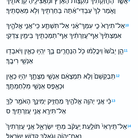
אֲשֶׁ֤ר הֶחֱזַקְתִּ֙יךָ֙ מִקְצֹ֣ות הָאָ֔רֶץ וּמֵאֲצִילֶ֖יהָ קְרָאתִ֑יךָ
9
וָאֹ֤מַר לְךָ֙ עַבְדִּי־אַ֔תָּה בְּחַרְתִּ֖יךָ וְלֹ֥א מְאַסְתִּֽיךָ׃
אַל־תִּירָא֙ כִּ֣י עִמְּךָ־אָ֔נִי אַל־תִּשְׁתָּ֖ע כִּֽי־אֲנִ֣י אֱלֹהֶ֑יךָ
10
אִמַּצְתִּ֙יךָ֙ אַף־עֲזַרְתִּ֔יךָ אַף־תְּמַכְתִּ֖יךָ בִּימִ֥ין צִדְקִֽי׃
הֵ֤ן יֵבֹ֙שׁוּ֙ וְיִכָּ֣לְמ֔וּ כֹּ֖ל הַנֶּחֱרִ֣ים בָּ֑ךְ יִֽהְי֥וּ כְאַ֛יִן וְיֹאבְד֖וּ
11
אַנְשֵׁ֥י רִיבֶֽךָ׃
תְּבַקְשֵׁם֙ וְלֹ֣א תִמְצָאֵ֔ם אַנְשֵׁ֖י מַצֻּתֶ֑ךָ יִהְי֥וּ כְאַ֛יִן
12
וּכְאֶ֖פֶס אַנְשֵׁ֥י מִלְחַמְתֶּֽךָ׃
כִּ֗י אֲנִ֛י יְהוָ֥ה אֱלֹהֶ֖יךָ מַחֲזִ֣יק יְמִינֶ֑ךָ הָאֹמֵ֥ר לְךָ֛
13
אַל־תִּירָ֖א אֲנִ֥י עֲזַרְתִּֽיךָ׃ ס
אַל־תִּֽירְאִי֙ תֹּולַ֣עַת יַֽעֲקֹ֔ב מְתֵ֖י יִשְׂרָאֵ֑ל אֲנִ֤י עֲזַרְתִּיךְ֙
14
נְאֻם־יְהוָ֔ה וְגֹאֲלֵ֖ךְ קְדֹ֥ושׁ יִשְׂרָאֵֽל׃