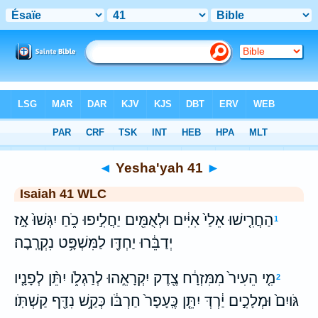
Bible
>
WLC
> Yesha'yah 41
◄
Yesha'yah 41
►
Isaiah 41 WLC
הַחֲרִ֤ישׁוּ אֵלַי֙ אִיִּ֔ים וּלְאֻמִּ֖ים יַחֲלִ֣יפוּ כֹ֑חַ יִגְּשׁוּ֙ אָ֣ז
1
יְדַבֵּ֔רוּ יַחְדָּ֖ו לַמִּשְׁפָּ֥ט נִקְרָֽבָה׃
מִ֤י הֵעִיר֙ מִמִּזְרָ֔ח צֶ֖דֶק יִקְרָאֵ֣הוּ לְרַגְלֹ֑ו יִתֵּ֨ן לְפָנָ֤יו
2
גֹּויִם֙ וּמְלָכִ֣ים יַ֔רְדְּ יִתֵּ֤ן כֶּֽעָפָר֙ חַרְבֹּ֔ו כְּקַ֥שׁ נִדָּ֖ף קַשְׁתֹּֽו׃