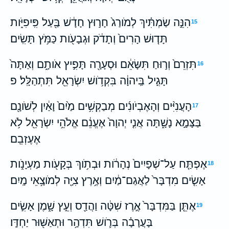
הִנֵּ֣ה שַׂמְתִּ֗יךְ לְמֹורַג֙ חָר֣וּץ חָדָ֔שׁ בַּ֖עַל פִּֽיפִיֹּ֑ות
15
תָּד֤וּשׁ הָרִים֙ וְתָדֹ֔ק וּגְבָעֹ֖ות כַּמֹּ֥ץ תָּשִֽׂים׃
תִּזְרֵם֙ וְר֣וּחַ תִּשָּׂאֵ֔ם וּסְעָרָ֖ה תָּפִ֣יץ אֹותָ֑ם וְאַתָּה֙
16
תָּגִ֣יל בַּֽיהוָ֔ה בִּקְדֹ֥ושׁ יִשְׂרָאֵ֖ל תִּתְהַלָּֽל׃ פ
הָעֲנִיִּ֨ים וְהָאֶבְיֹונִ֜ים מְבַקְשִׁ֥ים מַ֙יִם֙ וָאַ֔יִן לְשֹׁונָ֖ם
17
בַּצָּמָ֣א נָשָׁ֑תָּה אֲנִ֤י יְהוָה֙ אֶעֱנֵ֔ם אֱלֹהֵ֥י יִשְׂרָאֵ֖ל לֹ֥א
אֶעֶזְבֵֽם׃
אֶפְתַּ֤ח עַל־שְׁפָיִים֙ נְהָרֹ֔ות וּבְתֹ֥וךְ בְּקָעֹ֖ות מַעְיָנֹ֑ות
18
אָשִׂ֤ים מִדְבָּר֙ לַאֲגַם־מַ֔יִם וְאֶ֥רֶץ צִיָּ֖ה לְמֹוצָ֥אֵי מָֽיִם׃
אֶתֵּ֤ן בַּמִּדְבָּר֙ אֶ֣רֶז שִׁטָּ֔ה וַהֲדַ֖ס וְעֵ֣ץ שָׁ֑מֶן אָשִׂ֣ים
19
בָּעֲרָבָ֗ה בְּרֹ֛ושׁ תִּדְהָ֥ר וּתְאַשּׁ֖וּר יַחְדָּֽו׃