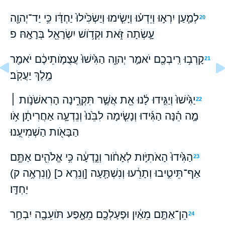
לְמַ֧עַן יִרְא֣וּ וְיֵדְע֗וּ וְיָשִׂ֤ימוּ וְיַשְׂכִּ֙ילוּ֙ יַחְדָּ֔ו כִּ֥י יַד־יְהוָ֖ה
20
עָ֣שְׂתָה זֹּ֑את וּקְדֹ֥ושׁ יִשְׂרָאֵ֖ל בְּרָאָֽהּ׃ פ
קָרְב֥וּ רִֽיבְכֶ֖ם יֹאמַ֣ר יְהוָ֑ה הַגִּ֙ישׁוּ֙ עֲצֻמֹ֣ותֵיכֶ֔ם יֹאמַ֖ר
21
מֶ֥לֶךְ יַעֲקֹֽב׃
יַגִּ֙ישׁוּ֙ וְיַגִּ֣ידוּ לָ֔נוּ אֵ֖ת אֲשֶׁ֣ר תִּקְרֶ֑ינָה הָרִאשֹׁנֹ֣ות ׀
22
מָ֣ה הֵ֗נָּה הַגִּ֜ידוּ וְנָשִׂ֤ימָה לִבֵּ֙נוּ֙ וְנֵדְעָ֣ה אַחֲרִיתָ֔ן אֹ֥ו
הַבָּאֹ֖ות הַשְׁמִיעֻֽנוּ׃
הַגִּ֙ידוּ֙ הָאֹתִיֹּ֣ות לְאָחֹ֔ור וְנֵ֣דְעָ֔ה כִּ֥י אֱלֹהִ֖ים אַתֶּ֑ם
23
אַף־תֵּיטִ֣יבוּ וְתָרֵ֔עוּ וְנִשְׁתָּ֖עָה [וְנֵרֶא כ] (וְנִרְאֶ֥ה ק)
יַחְדָּֽו׃
הֵן־אַתֶּ֣ם מֵאַ֔יִן וּפָעָלְכֶ֖ם מֵאָ֑פַע תֹּועֵבָ֖ה יִבְחַ֥ר
24