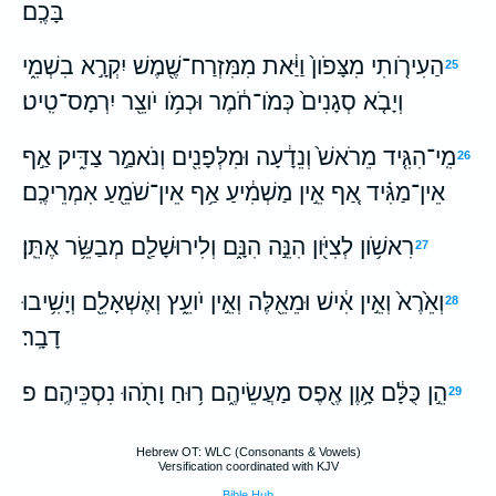
בָּכֶֽם׃
הַעִירֹ֤ותִי מִצָּפֹון֙ וַיַּ֔את מִמִּזְרַח־שֶׁ֖מֶשׁ יִקְרָ֣א בִשְׁמִ֑י
25
וְיָבֹ֤א סְגָנִים֙ כְּמֹו־חֹ֔מֶר וּכְמֹ֥ו יֹוצֵ֖ר יִרְמָס־טִֽיט׃
מִֽי־הִגִּ֤יד מֵרֹאשׁ֙ וְנֵדָ֔עָה וּמִלְּפָנִ֖ים וְנֹאמַ֣ר צַדִּ֑יק אַ֣ף
26
אֵין־מַגִּ֗יד אַ֚ף אֵ֣ין מַשְׁמִ֔יעַ אַ֥ף אֵין־שֹׁמֵ֖עַ אִמְרֵיכֶֽם׃
רִאשֹׁ֥ון לְצִיֹּ֖ון הִנֵּ֣ה הִנָּ֑ם וְלִירוּשָׁלִַ֖ם מְבַשֵּׂ֥ר אֶתֵּֽן׃
27
וְאֵ֙רֶא֙ וְאֵ֣ין אִ֔ישׁ וּמֵאֵ֖לֶּה וְאֵ֣ין יֹועֵ֑ץ וְאֶשְׁאָלֵ֖ם וְיָשִׁ֥יבוּ
28
דָבָֽר׃
הֵ֣ן כֻּלָּ֔ם אָ֥וֶן אֶ֖פֶס מַעֲשֵׂיהֶ֑ם ר֥וּחַ וָתֹ֖הוּ נִסְכֵּיהֶֽם׃ פ
29
Hebrew OT: WLC (Consonants & Vowels)
Versification coordinated with KJV
Bible Hub