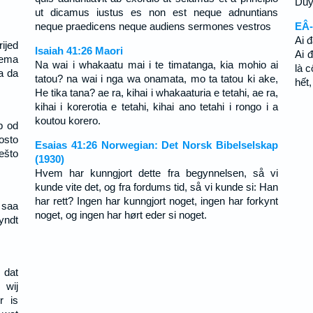
Duy
ut dicamus iustus es non est neque adnuntians
neque praedicens neque audiens sermones vestros
EÂ-
Ai đ
ijed
Isaiah 41:26 Maori
Ai 
nema
Na wai i whakaatu mai i te timatanga, kia mohio ai
là 
ga da
tatou? na wai i nga wa onamata, mo ta tatou ki ake,
hết
He tika tana? ae ra, kihai i whakaaturia e tetahi, ae ra,
kihai i korerotia e tetahi, kihai ano tetahi i rongo i a
koutou korero.
b od
osto
Esaias 41:26 Norwegian: Det Norsk Bibelselskap
ešto
(1930)
Hvem har kunngjort dette fra begynnelsen, så vi
kunde vite det, og fra fordums tid, så vi kunde si: Han
har rett? Ingen har kunngjort noget, ingen har forkynt
 saa
noget, og ingen har hørt eder si noget.
yndt
 dat
 wij
r is