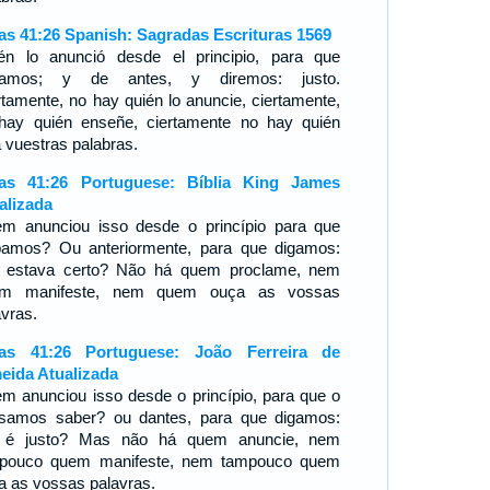
ías 41:26 Spanish: Sagradas Escrituras 1569
én lo anunció desde el principio, para que
pamos; y de antes, y diremos: justo.
rtamente, no hay quién lo anuncie, ciertamente,
hay quién enseñe, ciertamente no hay quién
a vuestras palabras.
ías 41:26 Portuguese: Bíblia King James
alizada
m anunciou isso desde o princípio para que
bamos? Ou anteriormente, para que digamos:
e estava certo? Não há quem proclame, nem
em manifeste, nem quem ouça as vossas
avras.
ías 41:26 Portuguese: João Ferreira de
eida Atualizada
m anunciou isso desde o princípio, para que o
samos saber? ou dantes, para que digamos:
 é justo? Mas não há quem anuncie, nem
pouco quem manifeste, nem tampouco quem
a as vossas palavras.