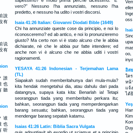
sapessimo? e molto prima perché dicessimo: "E’
Vem 
vero?" Nessuno l’ha annunziato, nessuno l’ha
elle
predetto, e nessuno ha udito i vostri discorsi.
Ing
前說
oss
沒有
Isaia 41:26 Italian: Giovanni Diodati Bible (1649)
Chi ha annunziate queste cose da principio, e noi lo
Isa
riconosceremo? ed ab antico, e noi lo pronunzieremo
Sin
giusto? Ma certo non vi è stato alcuno che le abbia
upa
前说
dichiarate, nè che le abbia pur fatte intendere; ed
mas
没有
anche non vi è alcuno che ne abbia uditi i vostri
oo,
ragionamenti.
iny
ion
YESAYA 41:26 Indonesian - Terjemahan Lama
อิส
(TL)
ใคร
？ 誰
Siapakah sudah memberitahunya dari mula-mula?
หน้
誰 也
kita hendak mengetahui dia, atau dahulu dari pada
แจ้ง
有 聽
datangnya, supaya kata kita: Benarlah ia! Tetapi
ได้
seorangpun tiada yang memberitahu perkara itu;
bahkan, seorangpun tiada yang memperdengarkan
Yeş
ion
barang sesuatu; bahkan, seorangpun tiada yang
Hang
mendengar barang sepatah katamu.
Kim 
？ 谁
Kon
谁 也
Isaias 41:26 Latin: Biblia Sacra Vulgata
Duy
有 听
quis adnuntiavit ab exordio ut sciamus et a principio