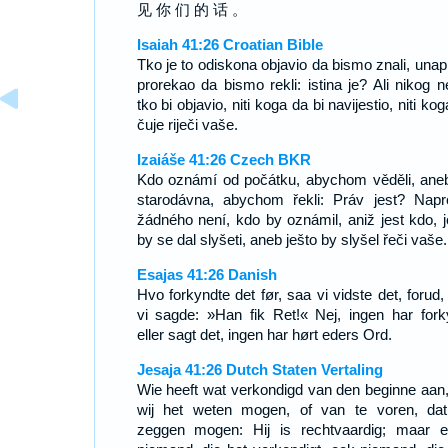
见 你 们 的 话 。
Isaiah 41:26 Croatian Bible
Tko je to odiskona objavio da bismo znali, unapr
prorekao da bismo rekli: istina je? Ali nikog 
tko bi objavio, niti koga da bi navijestio, niti ko
čuje riječi vaše.
Izaiáše 41:26 Czech BKR
Kdo oznámí od počátku, abychom věděli, ane
starodávna, abychom řekli: Práv jest? Napr
žádného není, kdo by oznámil, aniž jest kdo, j
by se dal slyšeti, aneb ješto by slyšel řeči vaše.
Esajas 41:26 Danish
Hvo forkyndte det før, saa vi vidste det, forud,
vi sagde: »Han fik Ret!« Nej, ingen har fork
eller sagt det, ingen har hørt eders Ord.
Jesaja 41:26 Dutch Staten Vertaling
Wie heeft wat verkondigd van den beginne aan,
wij het weten mogen, of van te voren, dat
zeggen mogen: Hij is rechtvaardig; maar e