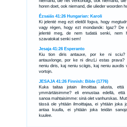
niemand, die het verkondigt, ook niemand, die
horen doet, ook niemand, die ulieder woorden ho
Ézsaiás 41:26 Hungarian: Karoli
Ki jelenté meg ezt eleitõl fogva, hogy megtud
vagy régen, hogy ezt mondanók: Igaz? De
jelenté meg, de nem tudatá senki, nem h
szavatokat senki sem!
Jesaja 41:26 Esperanto
Kiu tion diris antauxe, por ke ni sciu?
antauxlonge, por ke ni diru:Li estas prava?
neniu diris, kaj neniu sciigis, kaj neniu auxdis 
vortojn.
JESAJA 41:26 Finnish: Bible (1776)
Kuka taitaa jotain ilmoittaa alusta, ett
ymmärtäisimme? eli ennustaa edellä, ett
sanoa mahtaisimme: sinä olet vanhurskas. Mutt
tässä ole yhtään ilmoittajaa, ei yhtään joka jo
antaa kuulla, ei yhtään joka teidän sanoj
kuulee.