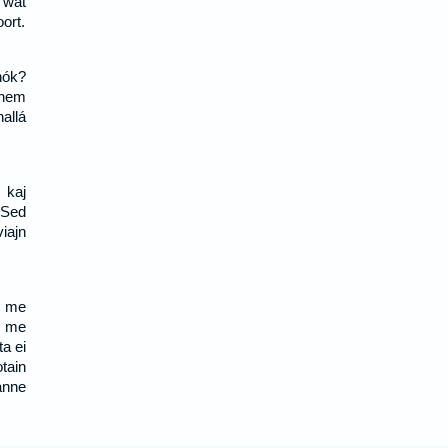
 wat
ort.
nók?
 nem
allá
 kaj
 Sed
viajn
ä me
ä me
a ei
tain
anne