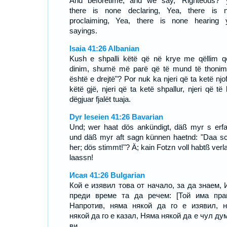
And beforetime, and we say, 'Righteous?' 
there is none declaring, Yea, there is 
proclaiming, Yea, there is none hearing 
sayings.
Isaia 41:26 Albanian
Kush e shpalli këtë që në krye me qëllim q
dinim, shumë më parë që të mund të thonim
është e drejtë"? Por nuk ka njeri që ta ketë njo
këtë gjë, njeri që ta ketë shpallur, njeri që të
dëgjuar fjalët tuaja.
Dyr Ieseien 41:26 Bavarian
Und; wer haat dös ankündigt, däß myr s erfa
und däß myr aft sagn künnen haetnd: "Daa s
her; dös stimmt!"? Ä; kain Fotzn voll habtß verl
laassn!
Исая 41:26 Bulgarian
Кой е изявил това от начало, за да знаем, 
преди време та да речем: [Той има пра
Напротив, няма някой да го е изявил, 
някой да го е казал, Няма някой да е чул ду
ви.