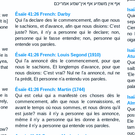
אף אין משמיע אף אין־שמע אמריכם׃
Isa
Ésaïe 41:26 French: Darby
t we
Qui
Qui l'a declare des le commencement, afin que nous
 is]
se
le sachions, et d'avance, afin que nous disions: C'est
 none
Cie
juste? Non, il n'y a personne qui le declare; non,
no 
personne qui le fasse entendre; non, personne qui
oig
entende vos paroles.
t we
Isa
Ésaïe 41:26 French: Louis Segond (1910)
e is
Atu
Qui l'a annoncé dès le commencement, pour que
yea,
Que
nous le sachions, Et longtemps d'avance, pour que
that
sai
nous disions: C'est vrai? Nul ne l'a annoncé, nul ne
‘El
l'a prédit, Et personne n'a entendu vos paroles.
qu
pal
t we
Ésaïe 41:26 French: Martin (1744)
e is
Qui est celui qui a manifesté ces choses dès le
Isa
rely,
commencement, afin que nous le connaissions, et
Alm
 one
avant le temps où nous sommes, et nous dirons qu'il
Que
est juste? mais il n'y a personne qui les annonce,
pos
même il n'y a personne qui les donne à entendre,
Ele
même il n'y a personne qui entende vos paroles.
tam
now?
ouç