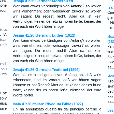
yea,
Jesaja 41:26 German: Modernized
none
Wer kann etwas verkündigen von Anfang? so wollen
Isa
your
wir's vernehmen; oder weissagen zuvor? so wollen
Cin
wir sagen: Du redest recht. Aber da ist kein
ştim
Verkündiger, keiner, der etwas hören ließe, keiner, der
` Ni
von euch ein Wort hören möge.
nime
ë ta
: "A
Jesaja 41:26 German: Luther (1912)
Иса
ftuar
Wer kann etwas verkündigen von Anfang? so wollen
(18
 ketë
wir's vernehmen, oder weissagen zuvor? so wollen
Кто
wir sagen: Du redest recht! Aber da ist kein
зна
Verkündiger, keiner, der etwas hören ließe, keiner, der
был
von euch ein Wort hören möge.
ник
rnd,
ваш
chau
Jesaja 41:26 German: Textbibel (1899)
auttn
Wer hat es kund gethan von Anfang an, daß wir's
Иса
erkenneten, und im voraus, daß wir hätten sagen
Кто
können: er hat Recht? Aber da ist keiner, der es kund
зна
thäte, keiner, der es hören ließe, niemand, der eure
был
И от
Worte hörte!
ник
во]?
ваш
няма
Isaia 41:26 Italian: Riveduta Bible (1927)
мите
Chi ha annunziato questo fin dal principio perché lo
Jes