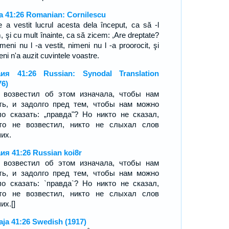
ia 41:26 Romanian: Cornilescu
e a vestit lucrul acesta dela început, ca să -l
, şi cu mult înainte, ca să zicem: ,Are dreptate?
meni nu l -a vestit, nimeni nu l -a proorocit, şi
ni n'a auzit cuvintele voastre.
ия 41:26 Russian: Synodal Translation
76)
 возвестил об этом изначала, чтобы нам
ть, и задолго пред тем, чтобы нам можно
о сказать: „правда"? Но никто не сказал,
то не возвестил, никто не слыхал слов
их.
ия 41:26 Russian koi8r
 возвестил об этом изначала, чтобы нам
ть, и задолго пред тем, чтобы нам можно
о сказать: `правда`? Но никто не сказал,
то не возвестил, никто не слыхал слов
их.[]
aja 41:26 Swedish (1917)