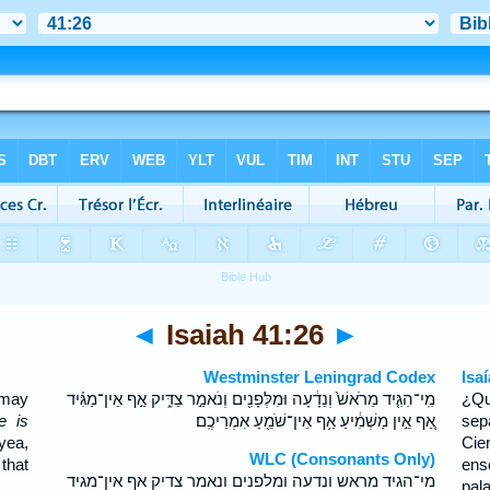
◄
Isaiah 41:26
►
Westminster Leningrad Codex
Isa
 may
מִֽי־הִגִּ֤יד מֵרֹאשׁ֙ וְנֵדָ֔עָה וּמִלְּפָנִ֖ים וְנֹאמַ֣ר צַדִּ֑יק אַ֣ף אֵין־מַגִּ֗יד
¿Qu
e is
אַ֚ף אֵ֣ין מַשְׁמִ֔יעַ אַ֥ף אֵין־שֹׁמֵ֖עַ אִמְרֵיכֶֽם׃
sep
yea,
Cie
WLC (Consonants Only)
that
ens
מי־הגיד מראש ונדעה ומלפנים ונאמר צדיק אף אין־מגיד
pal