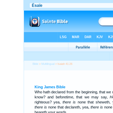
Bible
>
Multilingual
> Isaiah 41:26
King James Bible
Who hath declared from the beginning, that we
know? and beforetime, that we may say,
H
righteous? yea,
there is
none that sheweth, 
there is
none that declareth, yea,
there is
none 
heareth your words.