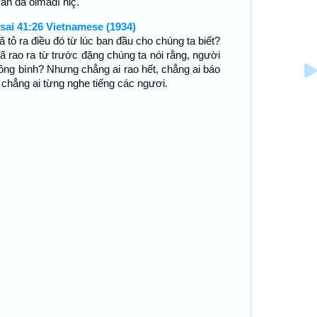
an da olmadı hiç.
sai 41:26 Vietnamese (1934)
ã tỏ ra điều đó từ lúc ban đầu cho chúng ta biết?
đã rao ra từ trước đặng chúng ta nói rằng, người
công bình? Nhưng chẳng ai rao hết, chẳng ai báo
, chẳng ai từng nghe tiếng các ngươi.