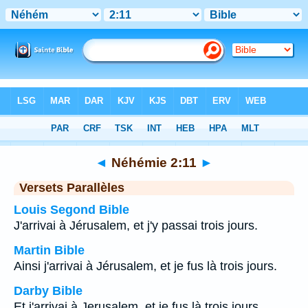
Bible
>
Néhémie
>
Chapitre 2
> Verset 11
◄
Néhémie 2:11
►
Versets Parallèles
Louis Segond Bible
J'arrivai à Jérusalem, et j'y passai trois jours.
Martin Bible
Ainsi j'arrivai à Jérusalem, et je fus là trois jours.
Darby Bible
Et j'arrivai à Jerusalem, et je fus là trois jours.