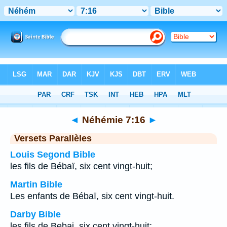
Bible
>
Néhémie
>
Chapitre 7
> Verset 16
◄
Néhémie 7:16
►
Versets Parallèles
Louis Segond Bible
les fils de Bébaï, six cent vingt-huit;
Martin Bible
Les enfants de Bébaï, six cent vingt-huit.
Darby Bible
les fils de Bebai, six cent vingt-huit;