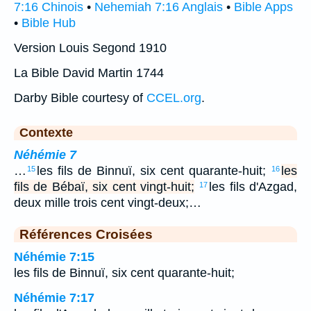
7:16 Chinois
•
Nehemiah 7:16 Anglais
•
Bible Apps
•
Bible Hub
Version Louis Segond 1910
La Bible David Martin 1744
Darby Bible courtesy of
CCEL.org
.
Contexte
Néhémie 7
…
les fils de Binnuï, six cent quarante-huit;
les
15
16
fils de Bébaï, six cent vingt-huit;
les fils d'Azgad,
17
deux mille trois cent vingt-deux;…
Références Croisées
Néhémie 7:15
les fils de Binnuï, six cent quarante-huit;
Néhémie 7:17