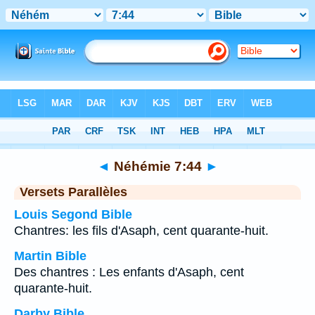
Bible
>
Néhémie
>
Chapitre 7
> Verset 44
◄
Néhémie 7:44
►
Versets Parallèles
Louis Segond Bible
Chantres: les fils d'Asaph, cent quarante-huit.
Martin Bible
Des chantres : Les enfants d'Asaph, cent
quarante-huit.
Darby Bible