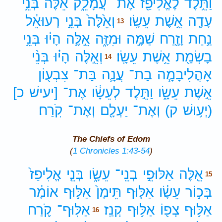
וַתֵּ֥לֶד
לֶאֱלִיפַ֖ז
אֶת־
עֲמָלֵ֑ק
אֵ֕לֶּה
בְּנֵ֥י
עָדָ֖ה
אֵ֥שֶׁת
עֵשָֽׂו׃
וְאֵ֙לֶּה֙
בְּנֵ֣י
רְעוּאֵ֔ל
13
נַ֥חַת
וָזֶ֖רַח
שַׁמָּ֣ה
וּמִזָּ֑ה
אֵ֣לֶּ֣ה
הָי֔וּ
בְּנֵ֥י
בָשְׂמַ֖ת
אֵ֥שֶׁת
עֵשָֽׂו׃
וְאֵ֣לֶּה
הָי֗וּ
בְּנֵ֨י
14
אָהֳלִיבָמָ֧ה
בַת־
עֲנָ֛ה
בַּת־
צִבְע֖וֹן
אֵ֣שֶׁת
עֵשָׂ֑ו
וַתֵּ֣לֶד
לְעֵשָׂ֔ו
אֶת־
[יעישׁ
כ]
(יְע֥וּשׁ
ק)
וְאֶת־
יַעְלָ֖ם
וְאֶת־
קֹֽרַח׃
The Chiefs of Edom
(
1 Chronicles 1:43-54
)
אֵ֖לֶּה
אַלּוּפֵ֣י
בְנֵֽי־
עֵשָׂ֑ו
בְּנֵ֤י
אֱלִיפַז֙
15
בְּכ֣וֹר
עֵשָׂ֔ו
אַלּ֤וּף
תֵּימָן֙
אַלּ֣וּף
אוֹמָ֔ר
אַלּ֥וּף
צְפ֖וֹ
אַלּ֥וּף
קְנַֽז׃
אַלּֽוּף־
קֹ֛רַח
16