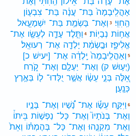
אֶת־
עָדָ֗ה
בַּת־
אֵילוֹן֙
הַֽחִתִּ֔י
וְאֶת־
אָהֳלִֽיבָמָה֙
בַּת־
עֲנָ֔ה
בַּת־
צִבְע֖וֹן
הַֽחִוִּֽי׃
וְאֶת־
בָּשְׂמַ֥ת
בַּת־
יִשְׁמָעֵ֖אל
3
אֲח֥וֹת
נְבָיֽוֹת׃
וַתֵּ֧לֶד
עָדָ֛ה
לְעֵשָׂ֖ו
אֶת־
4
אֱלִיפָ֑ז
וּבָ֣שְׂמַ֔ת
יָלְדָ֖ה
אֶת־
רְעוּאֵֽל׃
וְאָהֳלִֽיבָמָה֙
יָֽלְדָ֔ה
אֶת־
[יעישׁ
כ]
5
(יְע֥וּשׁ
ק)
וְאֶת־
יַעְלָ֖ם
וְאֶת־
קֹ֑רַח
אֵ֚לֶּה
בְּנֵ֣י
עֵשָׂ֔ו
אֲשֶׁ֥ר
יֻלְּדוּ־
ל֖וֹ
בְּאֶ֥רֶץ
כְּנָֽעַן׃
וַיִּקַּ֣ח
עֵשָׂ֡ו
אֶת־
נָ֠שָׁיו
וְאֶת־
בָּנָ֣יו
6
וְאֶת־
בְּנֹתָיו֮
וְאֶת־
כָּל־
נַפְשׁ֣וֹת
בֵּיתוֹ֒
וְאֶת־
מִקְנֵ֣הוּ
וְאֶת־
כָּל־
בְּהֶמְתּ֗וֹ
וְאֵת֙