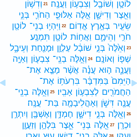
לוֹטָ֥ן
וְשׁוֹבָ֖ל
וְצִבְע֥וֹן
וַעֲנָֽה׃
וְדִשׁ֥וֹן
21
וְאֵ֖צֶר
וְדִישָׁ֑ן
אֵ֣לֶּה
אַלּוּפֵ֧י
הַחֹרִ֛י
בְּנֵ֥י
שֵׂעִ֖יר
בְּאֶ֥רֶץ
אֱדֽוֹם׃
וַיִּהְי֥וּ
בְנֵי־
לוֹטָ֖ן
22
חֹרִ֣י
וְהֵימָ֑ם
וַאֲח֥וֹת
לוֹטָ֖ן
תִּמְנָֽע׃
וְאֵ֙לֶּה֙
בְּנֵ֣י
שׁוֹבָ֔ל
עַלְוָ֥ן
וּמָנַ֖חַת
וְעֵיבָ֑ל
23
שְׁפ֖וֹ
וְאוֹנָֽם׃
וְאֵ֥לֶּה
בְנֵֽי־
צִבְע֖וֹן
וְאַיָּ֣ה
24
וַעֲנָ֑ה
ה֣וּא
עֲנָ֗ה
אֲשֶׁ֨ר
מָצָ֤א
אֶת־
הַיֵּמִם֙
בַּמִּדְבָּ֔ר
בִּרְעֹת֥וֹ
אֶת־
הַחֲמֹרִ֖ים
לְצִבְע֥וֹן
אָבִֽיו׃
וְאֵ֥לֶּה
בְנֵֽי־
25
עֲנָ֖ה
דִּשֹׁ֑ן
וְאָהֳלִיבָמָ֖ה
בַּת־
עֲנָֽה׃
וְאֵ֖לֶּה
בְּנֵ֣י
דִישָׁ֑ן
חֶמְדָּ֥ן
וְאֶשְׁבָּ֖ן
וְיִתְרָ֥ן
26
וּכְרָֽן׃
אֵ֖לֶּה
בְּנֵי־
אֵ֑צֶר
בִּלְהָ֥ן
וְזַעֲוָ֖ן
27
וַעֲקָֽן׃
אֵ֥לֶּה
בְנֵֽי־
דִישָׁ֖ן
ע֥וּץ
וַאֲרָֽן׃
28