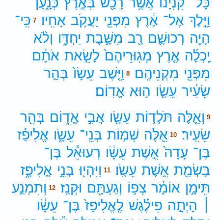
כָּל־
קִנְיָנ֔וֹ
אֲשֶׁ֥ר
רָכַ֖שׁ
בְּאֶ֣רֶץ
כְּנָ֑עַן
וַיֵּ֣לֶךְ
אֶל־
אֶ֔רֶץ
מִפְּנֵ֖י
יַעֲקֹ֥ב
אָחִֽיו׃
כִּֽי־
7
הָיָ֧ה
רְכוּשָׁ֛ם
רָ֖ב
מִשֶּׁ֣בֶת
יַחְדָּ֑ו
וְלֹ֨א
יָֽכְלָ֜ה
אֶ֤רֶץ
מְגֽוּרֵיהֶם֙
לָשֵׂ֣את
אֹתָ֔ם
מִפְּנֵ֖י
מִקְנֵיהֶֽם׃
וַיֵּ֤שֶׁב
עֵשָׂו֙
בְּהַ֣ר
8
שֵׂעִ֔יר
עֵשָׂ֖ו
ה֥וּא
אֱדֽוֹם׃
וְאֵ֛לֶּה
תֹּלְד֥וֹת
עֵשָׂ֖ו
אֲבִ֣י
אֱד֑וֹם
בְּהַ֖ר
9
שֵׂעִֽיר׃
אֵ֖לֶּה
שְׁמ֣וֹת
בְּנֵֽי־
עֵשָׂ֑ו
אֱלִיפַ֗ז
10
בֶּן־
עָדָה֙
אֵ֣שֶׁת
עֵשָׂ֔ו
רְעוּאֵ֕ל
בֶּן־
בָּשְׂמַ֖ת
אֵ֥שֶׁת
עֵשָֽׂו׃
וַיִּהְי֖וּ
בְּנֵ֣י
אֱלִיפָ֑ז
11
תֵּימָ֣ן
אוֹמָ֔ר
צְפ֥וֹ
וְגַעְתָּ֖ם
וּקְנַֽז׃
וְתִמְנַ֣ע
12
׀
הָיְתָ֣ה
פִילֶ֗גֶשׁ
לֶֽאֱלִיפַז֙
בֶּן־
עֵשָׂ֔ו