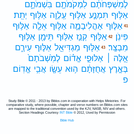
לְמִשְׁפְּחֹתָ֔ם
לִמְקֹמֹתָ֖ם
בִּשְׁמֹתָ֑ם
אַלּ֥וּף
תִּמְנָ֛ע
אַלּ֥וּף
עַֽלְוָ֖ה
אַלּ֥וּף
יְתֵֽת׃
אַלּ֧וּף
אָהֳלִיבָמָ֛ה
אַלּ֥וּף
אֵלָ֖ה
אַלּ֥וּף
41
פִּינֹֽן׃
אַלּ֥וּף
קְנַ֛ז
אַלּ֥וּף
תֵּימָ֖ן
אַלּ֥וּף
42
מִבְצָֽר׃
אַלּ֥וּף
מַגְדִּיאֵ֖ל
אַלּ֣וּף
עִירָ֑ם
43
אֵ֣לֶּה ׀
אַלּוּפֵ֣י
אֱד֗וֹם
לְמֹֽשְׁבֹתָם֙
בְּאֶ֣רֶץ
אֲחֻזָּתָ֔ם
ה֥וּא
עֵשָׂ֖ו
אֲבִ֥י
אֱדֽוֹם׃
פ
Study Bible © 2011 - 2013 by Biblos.com in cooperation with Helps Ministries. For
comparative study, where possible, chapter and verse numbers on Biblos.com sites
are mapped to the traditional convention used by the KJV, NASB, NIV and others.
Section Headings Courtesy
INT Bible
© 2012, Used by Permission
Bible Hub