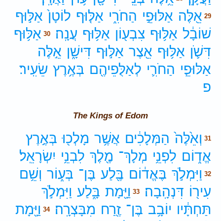
אֵ֖לֶּה
אַלּוּפֵ֣י
הַחֹרִ֑י
אַלּ֤וּף
לוֹטָן֙
אַלּ֣וּף
29
שׁוֹבָ֔ל
אַלּ֥וּף
צִבְע֖וֹן
אַלּ֥וּף
עֲנָֽה׃
אַלּ֥וּף
30
דִּשֹׁ֛ן
אַלּ֥וּף
אֵ֖צֶר
אַלּ֣וּף
דִּישָׁ֑ן
אֵ֣לֶּה
אַלּוּפֵ֧י
הַחֹרִ֛י
לְאַלֻּפֵיהֶ֖ם
בְּאֶ֥רֶץ
שֵׂעִֽיר׃
פ
The Kings of Edom
וְאֵ֙לֶּה֙
הַמְּלָכִ֔ים
אֲשֶׁ֥ר
מָלְכ֖וּ
בְּאֶ֣רֶץ
31
אֱד֑וֹם
לִפְנֵ֥י
מְלָךְ־
מֶ֖לֶךְ
לִבְנֵ֥י
יִשְׂרָאֵֽל׃
וַיִּמְלֹ֣ךְ
בֶּאֱד֔וֹם
בֶּ֖לַע
בֶּן־
בְּע֑וֹר
וְשֵׁ֥ם
32
עִיר֖וֹ
דִּנְהָֽבָה׃
וַיָּ֖מָת
בָּ֑לַע
וַיִּמְלֹ֣ךְ
33
תַּחְתָּ֔יו
יוֹבָ֥ב
בֶּן־
זֶ֖רַח
מִבָּצְרָֽה׃
וַיָּ֖מָת
34