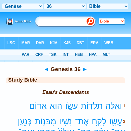
Bible
>
Study Bible
> Genesis 36
◄
Genesis 36
►
Study Bible
Esau's Descendants
וְאֵ֛לֶּה
תֹּלְד֥וֹת
עֵשָׂ֖ו
ה֥וּא
אֱדֽוֹם׃
1
עֵשָׂ֛ו
לָקַ֥ח
אֶת־
נָשָׁ֖יו
מִבְּנ֣וֹת
כְּנָ֑עַן
2