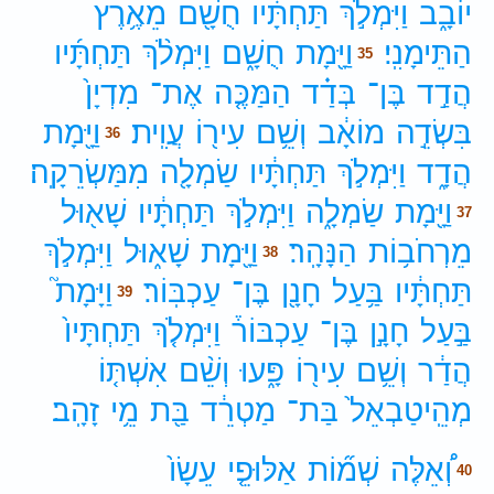
יוֹבָ֑ב
וַיִּמְלֹ֣ךְ
תַּחְתָּ֔יו
חֻשָׁ֖ם
מֵאֶ֥רֶץ
הַתֵּימָנִֽי׃
וַיָּ֖מָת
חֻשָׁ֑ם
וַיִּמְלֹ֨ךְ
תַּחְתָּ֜יו
35
הֲדַ֣ד
בֶּן־
בְּדַ֗ד
הַמַּכֶּ֤ה
אֶת־
מִדְיָן֙
בִּשְׂדֵ֣ה
מוֹאָ֔ב
וְשֵׁ֥ם
עִיר֖וֹ
עֲוִֽית׃
וַיָּ֖מָת
36
הֲדָ֑ד
וַיִּמְלֹ֣ךְ
תַּחְתָּ֔יו
שַׂמְלָ֖ה
מִמַּשְׂרֵקָֽה׃
וַיָּ֖מָת
שַׂמְלָ֑ה
וַיִּמְלֹ֣ךְ
תַּחְתָּ֔יו
שָׁא֖וּל
37
מֵרְחֹב֥וֹת
הַנָּהָֽר׃
וַיָּ֖מָת
שָׁא֑וּל
וַיִּמְלֹ֣ךְ
38
תַּחְתָּ֔יו
בַּ֥עַל
חָנָ֖ן
בֶּן־
עַכְבּֽוֹר׃
וַיָּמָת֮
39
בַּ֣עַל
חָנָ֣ן
בֶּן־
עַכְבּוֹר֒
וַיִּמְלֹ֤ךְ
תַּחְתָּיו֙
הֲדַ֔ר
וְשֵׁ֥ם
עִיר֖וֹ
פָּ֑עוּ
וְשֵׁ֨ם
אִשְׁתּ֤וֹ
מְהֵֽיטַבְאֵל֙
בַּת־
מַטְרֵ֔ד
בַּ֖ת
מֵ֥י
זָהָֽב׃
וְ֠אֵלֶּה
שְׁמ֞וֹת
אַלּוּפֵ֤י
עֵשָׂו֙
40