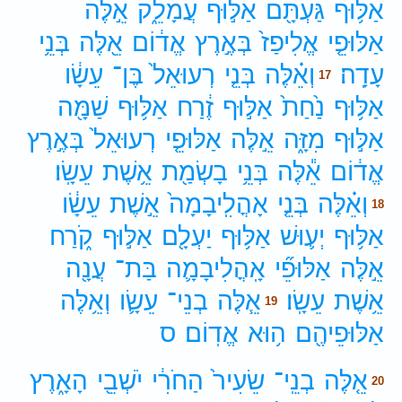
אַלּ֥וּף
גַּעְתָּ֖ם
אַלּ֣וּף
עֲמָלֵ֑ק
אֵ֣לֶּה
אַלּוּפֵ֤י
אֱלִיפַז֙
בְּאֶ֣רֶץ
אֱד֔וֹם
אֵ֖לֶּה
בְּנֵ֥י
עָדָֽה׃
וְאֵ֗לֶּה
בְּנֵ֤י
רְעוּאֵל֙
בֶּן־
עֵשָׂ֔ו
17
אַלּ֥וּף
נַ֙חַת֙
אַלּ֣וּף
זֶ֔רַח
אַלּ֥וּף
שַׁמָּ֖ה
אַלּ֣וּף
מִזָּ֑ה
אֵ֣לֶּה
אַלּוּפֵ֤י
רְעוּאֵל֙
בְּאֶ֣רֶץ
אֱד֔וֹם
אֵ֕לֶּה
בְּנֵ֥י
בָשְׂמַ֖ת
אֵ֥שֶׁת
עֵשָֽׂו׃
וְאֵ֗לֶּה
בְּנֵ֤י
אָהֳלִֽיבָמָה֙
אֵ֣שֶׁת
עֵשָׂ֔ו
18
אַלּ֥וּף
יְע֛וּשׁ
אַלּ֥וּף
יַעְלָ֖ם
אַלּ֣וּף
קֹ֑רַח
אֵ֣לֶּה
אַלּוּפֵ֞י
אָֽהֳלִיבָמָ֛ה
בַּת־
עֲנָ֖ה
אֵ֥שֶׁת
עֵשָֽׂו׃
אֵ֧לֶּה
בְנֵי־
עֵשָׂ֛ו
וְאֵ֥לֶּה
19
אַלּוּפֵיהֶ֖ם
ה֥וּא
אֱדֽוֹם׃
ס
אֵ֤לֶּה
בְנֵֽי־
שֵׂעִיר֙
הַחֹרִ֔י
יֹשְׁבֵ֖י
הָאָ֑רֶץ
20