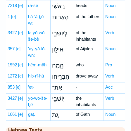
7218
[e]
rā-šê
רָאשֵׁ֣י
heads
Noun
1
[e]
hā-’ā-ḇō-
הָאָב֔וֹת
of the fathers
Noun
wṯ,
3427
[e]
lə-yō-wō-
לְיוֹשְׁבֵ֖י
of the
Verb
šə-ḇê
inhabitants
357
[e]
’ay-yā-lō-
אַיָּל֑וֹן
of Aijalon
Noun
wn;
1992
[e]
hêm-māh
הֵ֥מָּה
who
Pro
1272
[e]
hiḇ-rî-ḥū
הִבְרִ֖יחוּ
drove away
Verb
853
[e]
’eṯ-
אֶת־
-
Acc
3427
[e]
yō-wō-šə-
י֥וֹשְׁבֵי
the
Verb
ḇê
inhabitants
1661
[e]
ḡaṯ.
גַֽת׃
of Gath
Noun
Hebrew Texts