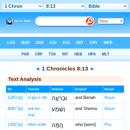
Bible
>
Hebrew
> 1 Chronicles 8:13
◄
1 Chronicles 8:13
►
Text Analysis
Str
Translit
Hebrew
English
Morph
1283
[e]
ū-ḇə-ri-‘āh
וּבְרִעָ֣ה
and Beriah
Noun
8087
[e]
wā-še-
וָשֶׁ֔מַע
and Shema
Noun
ma‘,
1992
[e]
hêm-māh
הֵ֚מָּה
who [were]
Pro