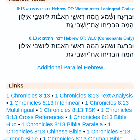
דברי הימים א 8:13 Hebrew OT: Westminster Leningrad Codex
וּבְרִעָ֣ה וָשֶׁ֔מַע הֵ֚מָּה רָאשֵׁ֣י הָאָבֹ֔ות לְיֹושְׁבֵ֖י אַיָּלֹ֑ון
הֵ֥מָּה הִבְרִ֖יחוּ אֶת־יֹ֥ושְׁבֵי גַֽת׃
דברי הימים א 8:13 Hebrew OT: WLC (Consonants Only)
וברעה ושמע המה ראשי האבות ליושבי אילון
המה הבריחו את־יושבי גת׃
Additional Parallel Hebrew
Links
1 Chronicles 8:13
•
1 Chronicles 8:13 Text Analysis
•
1 Chronicles 8:13 Interlinear
•
1 Chronicles 8:13
Multilingual
•
1 Chronicles 8:13 TSK
•
1 Chronicles
8:13 Cross References
•
1 Chronicles 8:13 Bible
Hub
•
1 Chronicles 8:13 Biblia Paralela
•
1
Chronicles 8:13 Chinese Bible
•
1 Chronicles 8:13
French Bible
•
1 Chronicles 8:13 German Bible