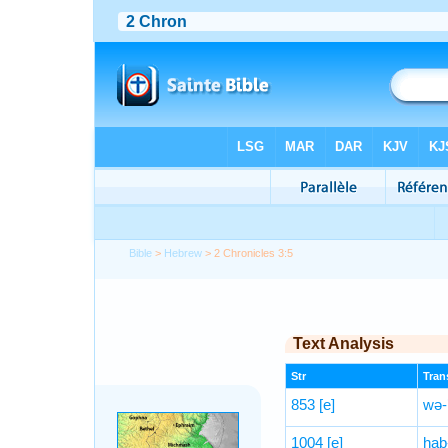
Bible
>
Hebrew
> 2 Chronicles 3:5
Text Analysis
Str
Trans
853
[e]
wə-
1004
[e]
hab