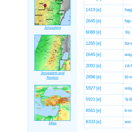
1419
[e]
hag
2645
[e]
ḥip
6086
[e]
‘êṣ
1265
[e]
bə-
2645
[e]
way
2091
[e]
zā-
2896
[e]
ṭō-
5927
[e]
way
5921
[e]
‘ā-l
8561
[e]
ti-
8333
[e]
wə-