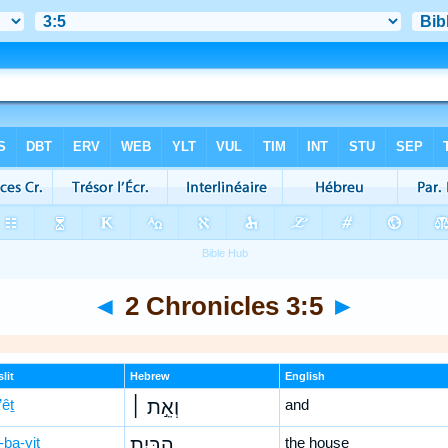
◄
2 Chronicles 3:5
►
lit
Hebrew
English
’êṯ
וְאֵ֣ת ׀
and
-ba-yiṯ
הַבַּ֣יִת
the house