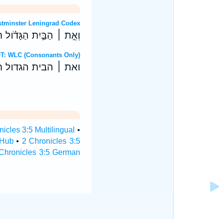
ew OT: Westminster Leningrad Codex
וְאֵ֣ת ׀ הַבַּ֣יִת הַגָּדֹ֗ול חִפ
דבר Hebrew OT: WLC (Consonants Only)
ואת ׀ הבית הגדול ח
nicles 3:5 Multilingual
•
 Hub
•
2 Chronicles 3:5
Chronicles 3:5 German