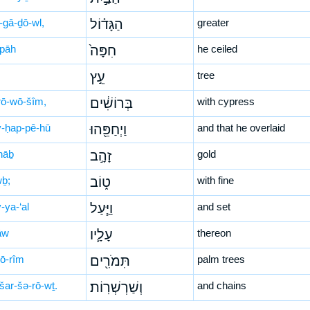
-gā-ḏō-wl,
הַגָּד֗וֹל
greater
-pāh
חִפָּה֙
he ceiled
עֵ֣ץ
tree
rō-wō-šîm,
בְּרוֹשִׁ֔ים
with cypress
-ḥap-pê-hū
וַיְחַפֵּ֖הוּ
and that he overlaid
hāḇ
זָהָ֣ב
gold
wḇ;
ט֑וֹב
with fine
-ya-‘al
וַיַּ֧עַל
and set
āw
עָלָ֛יו
thereon
mō-rîm
תִּמֹרִ֖ים
palm trees
šar-šə-rō-wṯ.
וְשַׁרְשְׁרֽוֹת׃
and chains