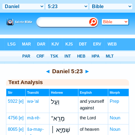
Bible
>
Hebrew
> Daniel 5:23
◄
Daniel 5:23
►
Text Analysis
Str
Translit
Hebrew
English
Morph
5922
[e]
wə-‘al
וְעַ֣ל
and yourself
Prep
against
4756
[e]
mā-rê-
מָרֵֽא־
the Lord
Noun
8065
[e]
šə-may-
שְׁמַיָּ֣א ׀
of heaven
Noun