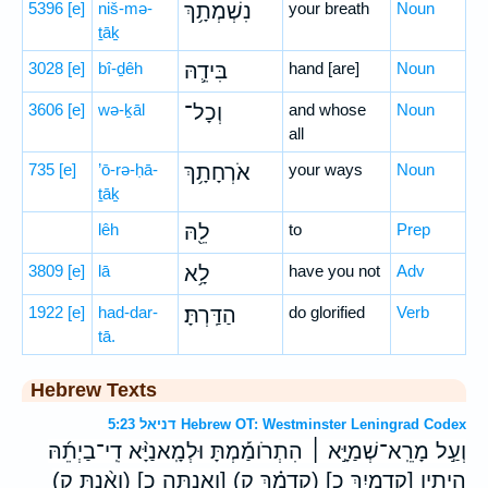
5396
[e]
niš-mə-
נִשְׁמְתָ֥ךְ
your breath
Noun
ṯāḵ
3028
[e]
bî-ḏêh
בִּידֵ֛הּ
hand [are]
Noun
3606
[e]
wə-ḵāl
וְכָל־
and whose
Noun
all
735
[e]
’ō-rə-ḥā-
אֹרְחָתָ֥ךְ
your ways
Noun
ṯāḵ
lêh
לֵ֖הּ
to
Prep
3809
[e]
lā
לָ֥א
have you not
Adv
1922
[e]
had-dar-
הַדַּֽרְתָּ׃
do glorified
Verb
tā.
Hebrew Texts
דניאל 5:23 Hebrew OT: Westminster Leningrad Codex
וְעַ֣ל מָרֵֽא־שְׁמַיָּ֣א ׀ הִתְרֹומַ֡מְתָּ וּלְמָֽאנַיָּ֨א דִֽי־בַיְתֵ֜הּ
הַיְתִ֣יו [קָדָמַיִךְ כ] (קָֽדָמָ֗ךְ ק) [וְאַנְתָּה כ] (וְאַ֨נְתְּ ק)