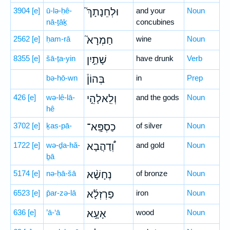
3904
[e]
ū-lə-ḥê-
וּלְחֵנָתָךְ֮
and your
Noun
nā-ṯāḵ
concubines
2562
[e]
ḥam-rā
חַמְרָא֮
wine
Noun
8355
[e]
šā-ṯa-yin
שָׁתַ֣יִן
have drunk
Verb
bə-hō-wn
בְּהוֹן֒
in
Prep
426
[e]
wə-lê-lā-
וְלֵֽאלָהֵ֣י
and the gods
Noun
hê
3702
[e]
ḵas-pā-
כַסְפָּֽא־
of silver
Noun
1722
[e]
wə-ḏa-hă-
וְ֠דַהֲבָא
and gold
Noun
ḇā
5174
[e]
nə-ḥā-šā
נְחָשָׁ֨א
of bronze
Noun
6523
[e]
p̄ar-zə-lā
פַרְזְלָ֜א
iron
Noun
636
[e]
’ā-‘ā
אָעָ֣א
wood
Noun