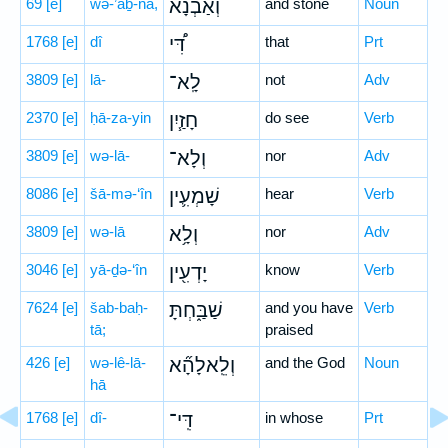
69
[e]
wə-’aḇ-nā,
וְאַבְנָ֗א
and stone
Noun
1768
[e]
dî
דִּ֠י
that
Prt
3809
[e]
lā-
לָֽא־
not
Adv
2370
[e]
ḥā-za-yin
חָזַ֧יִן
do see
Verb
3809
[e]
wə-lā-
וְלָא־
nor
Adv
8086
[e]
šā-mə-‘în
שָׁמְעִ֛ין
hear
Verb
3809
[e]
wə-lā
וְלָ֥א
nor
Adv
3046
[e]
yā-ḏə-‘în
יָדְעִ֖ין
know
Verb
7624
[e]
šab-baḥ-
שַׁבַּ֑חְתָּ
and you have
Verb
tā;
praised
426
[e]
wə-lê-lā-
וְלֵֽאלָהָ֞א
and the God
Noun
hā
1768
[e]
dî-
דִּֽי־
in whose
Prt