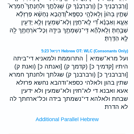
[וְרַבְרְבָנַיִךְ כ] (וְרַבְרְבָנָ֜ךְ ק) שֵֽׁגְלָתָ֣ךְ וּלְחֵנָתָךְ֮ חַמְרָא֮
שָׁתַ֣יִן בְּהֹון֒ וְלֵֽאלָהֵ֣י כַסְפָּֽא־וְ֠דַהֲבָא נְחָשָׁ֨א פַרְזְלָ֜א
אָעָ֣א וְאַבְנָ֗א דִּ֠י לָֽא־חָזַ֧יִן וְלָא־שָׁמְעִ֛ין וְלָ֥א יָדְעִ֖ין
שַׁבַּ֑חְתָּ וְלֵֽאלָהָ֞א דִּֽי־נִשְׁמְתָ֥ךְ בִּידֵ֛הּ וְכָל־אֹרְחָתָ֥ךְ לֵ֖הּ
לָ֥א הַדַּֽרְתָּ׃
דניאל 5:23 Hebrew OT: WLC (Consonants Only)
ועל מרא־שמיא ׀ התרוממת ולמאניא די־ביתה
היתיו [קדמיך כ] (קדמך ק) [ואנתה כ] (ואנת ק)
[ורברבניך כ] (ורברבנך ק) שגלתך ולחנתך חמרא
שתין בהון ולאלהי כספא־ודהבא נחשא פרזלא
אעא ואבנא די לא־חזין ולא־שמעין ולא ידעין
שבחת ולאלהא די־נשמתך בידה וכל־ארחתך לה
לא הדרת׃
Additional Parallel Hebrew