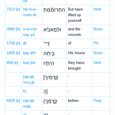
yā
7313
[e]
hiṯ-rō-w-
הִתְרוֹמַ֡מְתָּ
But have
Verb
mam-tā
lifted up
yourself
3984
[e]
ū-lə-mā-
וּלְמָֽאנַיָּ֨א
and the
Noun
nay-yā
vessels
1768
[e]
ḏî-
דִֽי־
of
Prt
1005
[e]
ḇay-ṯêh
בַיְתֵ֜הּ
His house
Noun
858
[e]
hay-ṯîw
הַיְתִ֣יו
they have
Verb
brought
[qā-ḏā-
[קָדָמַיִךְ
-
ma-yiḵ
ḵ]
כ]
-
6925
[e]
(qā-ḏā-
(קָֽדָמָ֗ךְ
before
Prep
māḵ,
q)
-