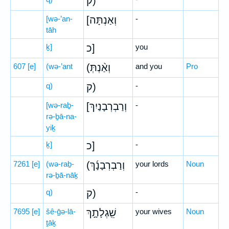
ק)
[wə-’an-
[וְאַנְתָּה
-
tāh
ḵ]
כ]
you
607
[e]
(wə-’ant
(וְאַ֨נְתְּ
and you
Pro
q)
ק)
-
[wə-raḇ-
[וְרַבְרְבָנַיִךְ
-
rə-ḇā-na-
yiḵ
ḵ]
כ]
-
7261
[e]
(wə-raḇ-
(וְרַבְרְבָנָ֜ךְ
your lords
Noun
rə-ḇā-nāḵ
q)
ק)
-
7695
[e]
šê-ḡə-lā-
שֵֽׁגְלָתָ֣ךְ
your wives
Noun
ṯāḵ