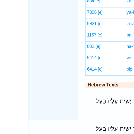
834
[e]
ka-
7896
[e]
yā-š
5921
[e]
‘ā-l
1167
[e]
ba-‘
802
[e]
hā-’
5414
[e]
wə-
6414
[e]
bip̄-
Hebrew Texts
֨ר יָשִׁ֤ית עָלָיו֙ בַּ֣עַל
 ישית עליו בעל