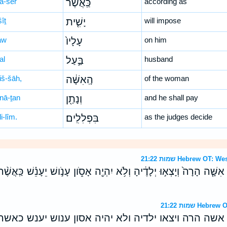
’ă-šer
כַּֽאֲשֶׁ֨ר
according as
îṯ
יָשִׁ֤ית
will impose
āw
עָלָיו֙
on him
al
בַּ֣עַל
husband
iš-šāh,
הָֽאִשָּׁ֔ה
of the woman
nā-ṯan
וְנָתַ֖ן
and he shall pay
li-lîm.
בִּפְלִלִֽים׃
as the judges decide
שמות 21:22 Hebrew 
פ֜וּ אִשָּׁ֤ה הָרָה֙ וְיָצְא֣וּ יְלָדֶ֔יהָ וְלֹ֥א יִהְיֶ֖ה אָסֹ֑ון עָנֹ֣ושׁ יֵעָנֵ֗שׁ כַּֽאֲשֶׁ
שמות 21:22 H
ו אשה הרה ויצאו ילדיה ולא יהיה אסון ענוש יענש כאשר