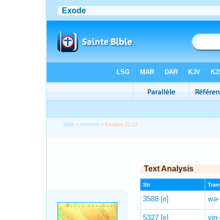
Bible
>
Hebrew
> Exodus 21:22
Text Analysis
Str
Trans
3588
[e]
wə-
5327
[e]
yin