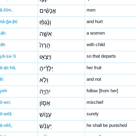
nā-šîm,
אֲנָשִׁ֗ים
men
nā-ḡə-p̄ū
וְנָ֨גְפ֜וּ
and hurt
šāh
אִשָּׁ֤ה
a women
rāh
הָרָה֙
with child
yā-ṣə-’ū
וְיָצְא֣וּ
so that departs
lā-ḏe-hā,
יְלָדֶ֔יהָ
her fruit
lō
וְלֹ֥א
and not
-yeh
יִהְיֶ֖ה
follow [from her]
sō-wn;
אָס֑וֹן
mischief
nō-wōš
עָנ֣וֹשׁ
surely
‘ā-nêš,
יֵעָנֵ֗שׁ
he shall be punished