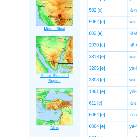
582
[e]
’ă-
5062
[e]
wə-
802
[e]
’iš-
2030
[e]
hā-
3318
[e]
wə-
3206
[e]
yə-
3808
[e]
wə-
1961
[e]
yih
611
[e]
’ā-
6064
[e]
‘ā-
6064
[e]
yê-