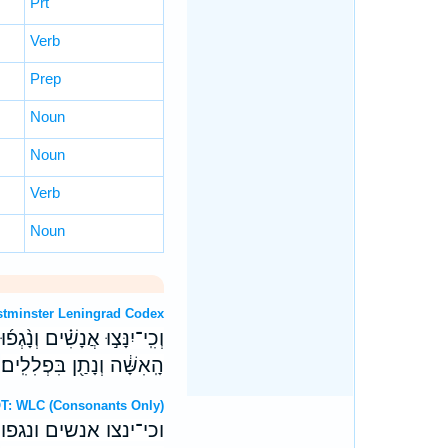
Prt
Verb
Prep
Noun
Noun
Verb
Noun
OT: Westminster Leningrad Codex
וְכִֽי־יִנָּצ֣וּ אֲנָשִׁ֗ים וְנָ֨גְ
הָֽאִשָּׁ֔ה וְנָתַ֖ן בִּפְלִלִֽים׃
ebrew OT: WLC (Consonants Only)
וכי־ינצו אנשים ונגפ