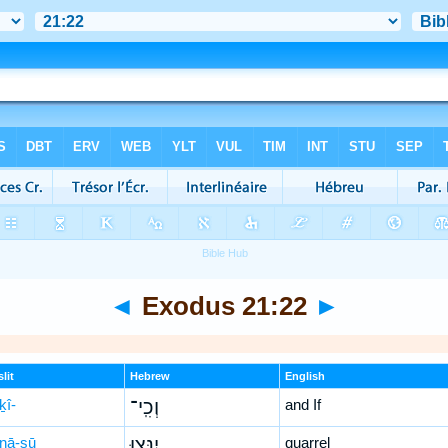
◄
Exodus 21:22
►
lit
Hebrew
English
ḵî-
וְכִֽי־
and If
-nā-ṣū
יִנָּצ֣וּ
quarrel