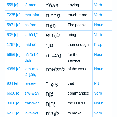
559
[e]
lê-mōr,
לֵּאמֹ֔ר
saying
Verb
7235
[e]
mar-bîm
מַרְבִּ֥ים
much more
Verb
5971
[e]
hā-‘ām
הָעָ֖ם
The people
Noun
935
[e]
lə-hā-ḇî;
לְהָבִ֑יא
bring
Verb
1767
[e]
mid-dê
מִדֵּ֤י
than enough
Prep
5656
[e]
hā-‘ă-ḇō-
הָֽעֲבֹדָה֙
for the
Noun
ḏāh
service
4399
[e]
lam-mə-
לַמְּלָאכָ֔ה
of the work
Noun
lā-ḵāh,
834
[e]
’ă-šer-
אֲשֶׁר־
that
Prt
6680
[e]
ṣiw-wāh
צִוָּ֥ה
commanded
Verb
3068
[e]
Yah-weh
יְהוָ֖ה
the LORD
Noun
6213
[e]
la-‘ă-śōṯ
לַעֲשֹׂ֥ת
to make
Verb