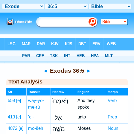
Bible
>
Hebrew
> Exodus 36:5
◄
Exodus 36:5
►
Text Analysis
Str
Translit
Hebrew
English
Morph
559
[e]
way-yō-
וַיֹּאמְרוּ֙
And they
Verb
mə-rū
spoke
413
[e]
’el-
אֶל־
unto
Prep
4872
[e]
mō-šeh
מֹשֶׁ֣ה
Moses
Noun