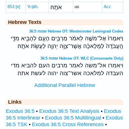
853
[e]
’ō-ṯāh.
אֹתָֽהּ׃
us
Acc
Hebrew Texts
שמות 36:5 Hebrew OT: Westminster Leningrad Codex
וַיֹּאמְרוּ֙ אֶל־מֹשֶׁ֣ה לֵּאמֹ֔ר מַרְבִּ֥ים הָעָ֖ם לְהָבִ֑יא מִדֵּ֤י
הָֽעֲבֹדָה֙ לַמְּלָאכָ֔ה אֲשֶׁר־צִוָּ֥ה יְהוָ֖ה לַעֲשֹׂ֥ת אֹתָֽהּ׃
שמות 36:5 Hebrew OT: WLC (Consonants Only)
ויאמרו אל־משה לאמר מרבים העם להביא מדי
העבדה למלאכה אשר־צוה יהוה לעשת אתה׃
Additional Parallel Hebrew
Links
Exodus 36:5
•
Exodus 36:5 Text Analysis
•
Exodus
36:5 Interlinear
•
Exodus 36:5 Multilingual
•
Exodus
36:5 TSK
•
Exodus 36:5 Cross References
•