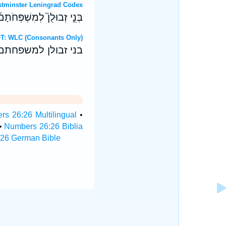
OT: Westminster Leningrad Codex
בְּנֵ֣י זְבוּלֻן֮ לְמִשְׁפְּחֹתָם
Hebrew OT: WLC (Consonants Only)
בני זבולן למשפחתם
s 26:26 Multilingual
•
•
Numbers 26:26 Biblia
26 German Bible