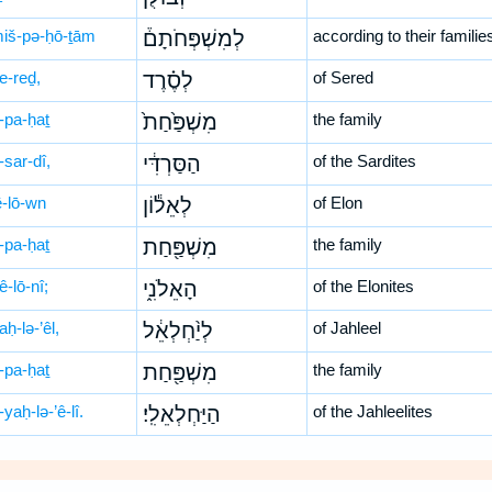
miš-pə-ḥō-ṯām
לְמִשְׁפְּחֹתָם֒
according to their familie
e-reḏ,
לְסֶ֗רֶד
of Sered
-pa-ḥaṯ
מִשְׁפַּ֙חַת֙
the family
-sar-dî,
הַסַּרְדִּ֔י
of the Sardites
ê-lō-wn
לְאֵל֕וֹן
of Elon
-pa-ḥaṯ
מִשְׁפַּ֖חַת
the family
ê-lō-nî;
הָאֵלֹנִ֑י
of the Elonites
aḥ-lə-’êl,
לְיַ֨חְלְאֵ֔ל
of Jahleel
-pa-ḥaṯ
מִשְׁפַּ֖חַת
the family
yaḥ-lə-’ê-lî.
הַיַּחְלְאֵלִֽי׃
of the Jahleelites