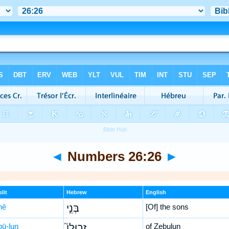
◄
Numbers 26:26
►
lit
Hebrew
English
nê
בְּנֵ֣י
[Of] the sons
ḇū-lun
זְבוּלֻן֮
of Zebulun