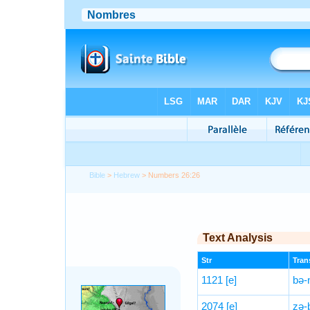
Bible
>
Hebrew
> Numbers 26:26
Text Analysis
Str
Trans
1121
[e]
bə-
2074
[e]
zə-