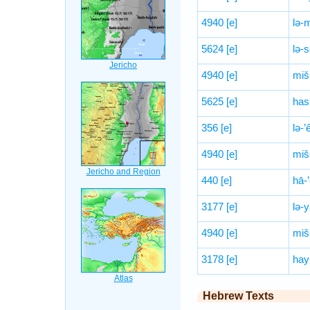
4940
[e]
lə-
5624
[e]
lə-s
4940
[e]
miš
5625
[e]
has
356
[e]
lə-’
4940
[e]
miš
440
[e]
hā-’
3177
[e]
lə-y
4940
[e]
miš
3178
[e]
hay-
Hebrew Texts