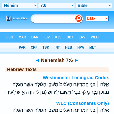
Bible
>
Hebrew
> Nehemiah 7:6
◄
Nehemiah 7:6
►
Hebrew Texts
Westminster Leningrad Codex
אֵ֣לֶּה ׀ בְּנֵ֣י הַמְּדִינָ֗ה הָעֹלִים֙ מִשְּׁבִ֣י הַגֹּולָ֔ה אֲשֶׁ֣ר הֶגְלָ֔ה
נְבוּכַדְנֶצַּ֖ר מֶ֣לֶךְ בָּבֶ֑ל וַיָּשׁ֧וּבוּ לִֽירוּשָׁלִַ֛ם וְלִיהוּדָ֖ה אִ֥ישׁ לְעִירֹֽו׃
WLC (Consonants Only)
אלה ׀ בני המדינה העלים משבי הגולה אשר הגלה