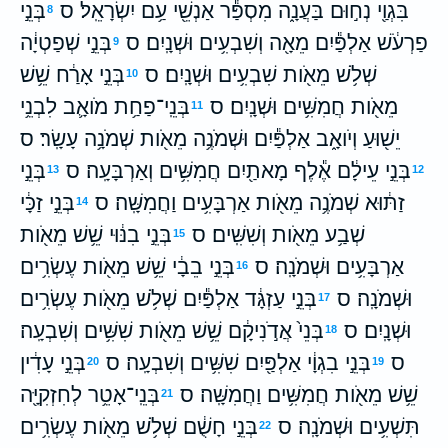
בִּגְוַ֖י נְח֣וּם בַּעֲנָ֑ה מִסְפַּ֕ר אַנְשֵׁ֖י עַ֥ם יִשְׂרָאֵֽל׃ ס
בְּנֵ֣י
8
פַרְעֹ֔שׁ אַלְפַּ֕יִם מֵאָ֖ה וְשִׁבְעִ֥ים וּשְׁנָֽיִם׃ ס
בְּנֵ֣י שְׁפַטְיָ֔ה
9
שְׁלֹ֥שׁ מֵאֹ֖ות שִׁבְעִ֥ים וּשְׁנָֽיִם׃ ס
בְּנֵ֣י אָרַ֔ח שֵׁ֥שׁ
10
מֵאֹ֖ות חֲמִשִּׁ֥ים וּשְׁנָֽיִם׃ ס
בְּנֵֽי־פַחַ֥ת מֹואָ֛ב לִבְנֵ֥י
11
יֵשׁ֖וּעַ וְיֹואָ֑ב אַלְפַּ֕יִם וּשְׁמֹנֶ֥ה מֵאֹ֖ות שְׁמֹנָ֥ה עָשָֽׂר׃ ס
בְּנֵ֣י עֵילָ֔ם אֶ֕לֶף מָאתַ֖יִם חֲמִשִּׁ֥ים וְאַרְבָּעָֽה׃ ס
בְּנֵ֣י
13
12
זַתּ֔וּא שְׁמֹנֶ֥ה מֵאֹ֖ות אַרְבָּעִ֥ים וַחֲמִשָּֽׁה׃ ס
בְּנֵ֣י זַכָּ֔י
14
שְׁבַ֥ע מֵאֹ֖ות וְשִׁשִּֽׁים׃ ס
בְּנֵ֣י בִנּ֔וּי שֵׁ֥שׁ מֵאֹ֖ות
15
אַרְבָּעִ֥ים וּשְׁמֹנָֽה׃ ס
בְּנֵ֣י בֵבָ֔י שֵׁ֥שׁ מֵאֹ֖ות עֶשְׂרִ֥ים
16
וּשְׁמֹנָֽה׃ ס
בְּנֵ֣י עַזְגָּ֔ד אַלְפַּ֕יִם שְׁלֹ֥שׁ מֵאֹ֖ות עֶשְׂרִ֥ים
17
וּשְׁנָֽיִם׃ ס
בְּנֵי֙ אֲדֹ֣נִיקָ֔ם שֵׁ֥שׁ מֵאֹ֖ות שִׁשִּׁ֥ים וְשִׁבְעָֽה׃
18
ס
בְּנֵ֣י בִגְוָ֔י אַלְפַּ֖יִם שִׁשִּׁ֥ים וְשִׁבְעָֽה׃ ס
בְּנֵ֣י עָדִ֔ין
20
19
שֵׁ֥שׁ מֵאֹ֖ות חֲמִשִּׁ֥ים וַחֲמִשָּֽׁה׃ ס
בְּנֵֽי־אָטֵ֥ר לְחִזְקִיָּ֖ה
21
תִּשְׁעִ֥ים וּשְׁמֹנָֽה׃ ס
בְּנֵ֣י חָשֻׁ֔ם שְׁלֹ֥שׁ מֵאֹ֖ות עֶשְׂרִ֥ים
22