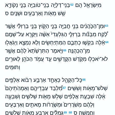
מִיִּשְׂרָאֵ֖ל הֵֽם׃
בְּנֵי־דְלָיָ֥ה בְנֵֽי־טֹובִיָּ֖ה בְּנֵ֣י נְקֹודָ֑א
62
שֵׁ֥שׁ מֵאֹ֖ות וְאַרְבָּעִ֥ים וּשְׁנָֽיִם׃ ס
וּמִן־הַכֹּ֣הֲנִ֔ים בְּנֵ֥י חֳבַיָּ֖ה בְּנֵ֣י הַקֹּ֑וץ בְּנֵ֣י בַרְזִלַּ֗י אֲשֶׁ֣ר
63
לָ֠קַח מִבְּנֹ֞ות בַּרְזִלַּ֤י הַגִּלְעָדִי֙ אִשָּׁ֔ה וַיִּקָּרֵ֖א עַל־שְׁמָֽם׃
אֵ֗לֶּה בִּקְשׁ֧וּ כְתָבָ֛ם הַמִּתְיַחְשִׂ֖ים וְלֹ֣א נִמְצָ֑א וַיְגֹֽאֲל֖וּ
64
מִן־הַכְּהֻנָּֽה׃
וַיֹּ֤אמֶר הַתִּרְשָׁ֙תָא֙ לָהֶ֔ם אֲשֶׁ֥ר
65
לֹא־יֹאכְל֖וּ מִקֹּ֣דֶשׁ הַקֳּדָשִׁ֑ים עַ֛ד עֲמֹ֥ד הַכֹּהֵ֖ן לְאוּרִ֥ים
וְתוּמִּֽים׃
כָּל־הַקָּהָ֖ל כְּאֶחָ֑ד אַרְבַּ֣ע רִבֹּ֔וא אַלְפַּ֖יִם
66
שְׁלֹשׁ־מֵאֹ֥ות וְשִׁשִּֽׁים׃
מִ֠לְּבַד עַבְדֵיהֶ֤ם וְאַמְהֹֽתֵיהֶם֙
67
אֵ֔לֶּה שִׁבְעַ֣ת אֲלָפִ֔ים שְׁלֹ֥שׁ מֵאֹ֖ות שְׁלֹשִׁ֣ים וְשִׁבְעָ֑ה
וְלָהֶ֗ם מְשֹֽׁרֲרִים֙ וּמְשֹׁ֣רֲרֹ֔ות מָאתַ֖יִם וְאַרְבָּעִ֥ים
וַחֲמִשָּֽׁה׃ ס
גְּמַלִּ֕ים אַרְבַּ֥ע מֵאֹ֖ות שְׁלֹשִׁ֣ים
69
68