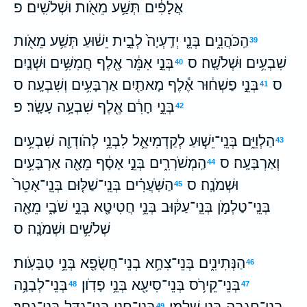
אֲלָפִ֔ים תְּשַׁ֥ע מֵאֹ֖ות וּשְׁלֹשִֽׁים׃ פ
הַֽכֹּהֲנִ֑ים בְּנֵ֤י יְדַֽעְיָה֙ לְבֵ֣ית יֵשׁ֔וּעַ תְּשַׁ֥ע מֵאֹ֖ות
39
שִׁבְעִ֥ים וּשְׁלֹשָֽׁה׃ ס
בְּנֵ֣י אִמֵּ֔ר אֶ֖לֶף חֲמִשִּׁ֥ים וּשְׁנָֽיִם׃
40
ס
בְּנֵ֣י פַשְׁח֔וּר אֶ֕לֶף מָאתַ֖יִם אַרְבָּעִ֥ים וְשִׁבְעָֽה׃ ס
41
בְּנֵ֣י חָרִ֔ם אֶ֖לֶף שִׁבְעָ֥ה עָשָֽׂר׃ פ
42
הַלְוִיִּ֑ם בְּנֵֽי־יֵשׁ֧וּעַ לְקַדְמִיאֵ֛ל לִבְנֵ֥י לְהֹודְוָ֖ה שִׁבְעִ֥ים
43
וְאַרְבָּעָֽה׃ ס
הַֽמְשֹׁרְרִ֑ים בְּנֵ֣י אָסָ֔ף מֵאָ֖ה אַרְבָּעִ֥ים
44
וּשְׁמֹנָֽה׃ ס
הַשֹּֽׁעֲרִ֗ים בְּנֵֽי־שַׁלּ֤וּם בְּנֵֽי־אָטֵר֙
45
בְּנֵֽי־טַלְמֹ֣ן בְּנֵֽי־עַקּ֔וּב בְּנֵ֥י חֲטִיטָ֖א בְּנֵ֣י שֹׁבָ֑י מֵאָ֖ה
שְׁלֹשִׁ֥ים וּשְׁמֹנָֽה׃ ס
הַנְּתִינִ֑ים בְּנֵי־צִחָ֥א בְנֵי־חֲשֻׂפָ֖א בְּנֵ֥י טַבָּעֹֽות׃
46
בְּנֵי־קֵירֹ֥ס בְּנֵי־סִיעָ֖א בְּנֵ֥י פָדֹֽון׃
בְּנֵי־לְבָנָ֥ה
48
47
בְנֵי־חֲגָבָ֖ה בְּנֵ֥י שַׁלְמָֽי׃
בְּנֵי־חָנָ֥ן בְּנֵי־גִדֵּ֖ל בְּנֵי־גָֽחַר׃
49