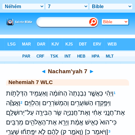
Bible
>
WLC
> Nacham'yah 7
◄
Nacham'yah 7
►
Nehemiah 7 WLC
וַיְהִ֗י כַּאֲשֶׁ֤ר נִבְנְתָה֙ הַחֹומָ֔ה וָאַעֲמִ֖יד הַדְּלָתֹ֑ות
1
וַיִּפָּ֥קְד֛וּ הַשֹּׁועֲרִ֥ים וְהַמְשֹׁרְרִ֖ים וְהַלְוִיִּֽם׃
וָאֲצַוֶּ֞ה
2
אֶת־חֲנָ֣נִי אָחִ֗י וְאֶת־חֲנַנְיָ֛ה שַׂ֥ר הַבִּירָ֖ה עַל־יְרוּשָׁלִָ֑ם
כִּי־הוּא֙ כְּאִ֣ישׁ אֱמֶ֔ת וְיָרֵ֥א אֶת־הָאֱלֹהִ֖ים מֵרַבִּֽים׃
[וַיֹּאמֶר כ] (וָאֹמַ֣ר ק) לָהֶ֗ם לֹ֣א יִפָּֽתְח֞וּ שַׁעֲרֵ֤י
3