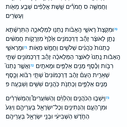
וַחֲמִשָּׁ֑ה ס חֲמֹרִ֕ים שֵׁ֣שֶׁת אֲלָפִ֔ים שְׁבַ֥ע מֵאֹ֖ות
וְעֶשְׂרִֽים׃
וּמִקְצָת֙ רָאשֵׁ֣י הָֽאָבֹ֔ות נָתְנ֖וּ לַמְּלָאכָ֑ה הַתִּרְשָׁ֜תָא
70
נָתַ֣ן לָאֹוצָ֗ר זָהָ֞ב דַּרְכְּמֹנִ֥ים אֶ֙לֶף֙ מִזְרָקֹ֣ות חֲמִשִּׁ֔ים
כָּתְנֹות֙ כֹּֽהֲנִ֔ים שְׁלֹשִׁ֖ים וַחֲמֵ֥שׁ מֵאֹֽות׃
וּמֵֽרָאשֵׁ֣י
71
הָֽאָבֹ֗ות נָֽתְנוּ֙ לְאֹוצַ֣ר הַמְּלָאכָ֔ה זָהָ֕ב דַּרְכְּמֹונִ֖ים שְׁתֵּ֣י
רִבֹּ֑ות וְכֶ֕סֶף מָנִ֖ים אַלְפַּ֥יִם וּמָאתָֽיִם׃
וַאֲשֶׁ֣ר נָתְנוּ֮
72
שְׁאֵרִ֣ית הָעָם֒ זָהָ֗ב דַּרְכְּמֹונִים֙ שְׁתֵּ֣י רִבֹּ֔וא וְכֶ֖סֶף
מָנִ֣ים אַלְפָּ֑יִם וְכָתְנֹ֥ת כֹּֽהֲנִ֖ים שִׁשִּׁ֥ים וְשִׁבְעָֽה׃ פ
וַיֵּשְׁב֣וּ הַכֹּהֲנִ֣ים וְהַלְוִיִּ֡ם וְהַשֹּׁועֲרִים֩ וְהַמְשֹׁרְרִ֨ים
73
וּמִן־הָעָ֧ם וְהַנְּתִינִ֛ים וְכָל־יִשְׂרָאֵ֖ל בְּעָרֵיהֶ֑ם וַיִּגַּע֙
הַחֹ֣דֶשׁ הַשְּׁבִיעִ֔י וּבְנֵ֥י יִשְׂרָאֵ֖ל בְּעָרֵיהֶֽם׃