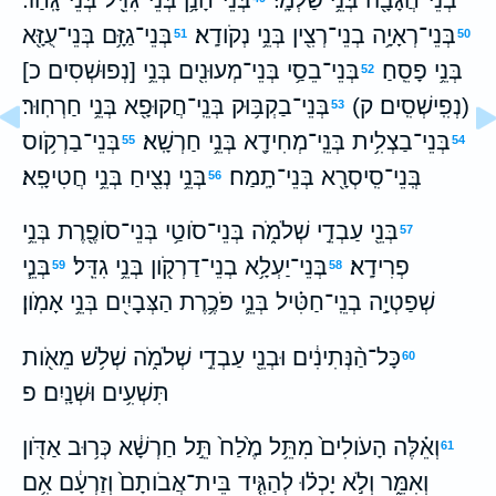
בְּנֵי־רְאָיָ֥ה בְנֵי־רְצִ֖ין בְּנֵ֥י נְקֹודָֽא׃
בְּנֵי־גַזָּ֥ם בְּנֵי־עֻזָּ֖א
51
50
בְּנֵ֥י פָסֵֽחַ׃
בְּנֵי־בֵסַ֥י בְּנֵי־מְעוּנִ֖ים בְּנֵ֥י [נְפוּשְׁסִים כ]
52
(נְפִֽישְׁסִֽים׃ ק)
בְּנֵי־בַקְבּ֥וּק בְּנֵֽי־חֲקוּפָ֖א בְּנֵ֥י חַרְחֽוּר׃
53
בְּנֵי־בַצְלִ֥ית בְּנֵֽי־מְחִידָ֖א בְּנֵ֥י חַרְשָֽׁא׃
בְּנֵי־בַרְקֹ֥וס
55
54
בְּֽנֵי־סִֽיסְרָ֖א בְּנֵי־תָֽמַח׃
בְּנֵ֥י נְצִ֖יחַ בְּנֵ֥י חֲטִיפָֽא׃
56
בְּנֵ֖י עַבְדֵ֣י שְׁלֹמֹ֑ה בְּנֵי־סֹוטַ֥י בְּנֵי־סֹופֶ֖רֶת בְּנֵ֥י
57
פְרִידָֽא׃
בְּנֵי־יַעְלָ֥א בְנֵי־דַרְקֹ֖ון בְּנֵ֥י גִדֵּֽל׃
בְּנֵ֧י
59
58
שְׁפַטְיָ֣ה בְנֵֽי־חַטִּ֗יל בְּנֵ֛י פֹּכֶ֥רֶת הַצְּבָיִ֖ים בְּנֵ֥י אָמֹֽון׃
כָּל־הַ֨נְּתִינִ֔ים וּבְנֵ֖י עַבְדֵ֣י שְׁלֹמֹ֑ה שְׁלֹ֥שׁ מֵאֹ֖ות
60
תִּשְׁעִ֥ים וּשְׁנָֽיִם׃ פ
וְאֵ֗לֶּה הָעֹולִים֙ מִתֵּ֥ל מֶ֙לַח֙ תֵּ֣ל חַרְשָׁ֔א כְּר֥וּב אַדֹּ֖ון
61
וְאִמֵּ֑ר וְלֹ֣א יָכְל֗וּ לְהַגִּ֤יד בֵּית־אֲבֹותָם֙ וְזַרְעָ֔ם אִ֥ם