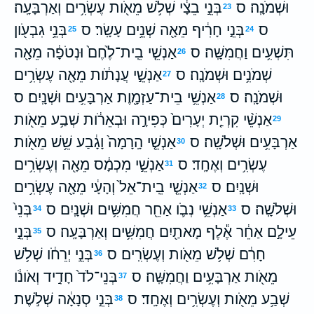
וּשְׁמֹנָֽה׃ ס
בְּנֵ֣י בֵצָ֔י שְׁלֹ֥שׁ מֵאֹ֖ות עֶשְׂרִ֥ים וְאַרְבָּעָֽה׃
23
ס
בְּנֵ֣י חָרִ֔יף מֵאָ֖ה שְׁנֵ֥ים עָשָֽׂר׃ ס
בְּנֵ֥י גִבְעֹ֖ון
25
24
תִּשְׁעִ֥ים וַחֲמִשָּֽׁה׃ ס
אַנְשֵׁ֤י בֵֽית־לֶ֙חֶם֙ וּנְטֹפָ֔ה מֵאָ֖ה
26
שְׁמֹנִ֥ים וּשְׁמֹנָֽה׃ ס
אַנְשֵׁ֣י עֲנָתֹ֔ות מֵאָ֖ה עֶשְׂרִ֥ים
27
וּשְׁמֹנָֽה׃ ס
אַנְשֵׁ֥י בֵית־עַזְמָ֖וֶת אַרְבָּעִ֥ים וּשְׁנָֽיִם׃ ס
28
אַנְשֵׁ֨י קִרְיַ֤ת יְעָרִים֙ כְּפִירָ֣ה וּבְאֵרֹ֔ות שְׁבַ֥ע מֵאֹ֖ות
29
אַרְבָּעִ֥ים וּשְׁלֹשָֽׁה׃ ס
אַנְשֵׁ֤י הָֽרָמָה֙ וָגָ֔בַע שֵׁ֥שׁ מֵאֹ֖ות
30
עֶשְׂרִ֥ים וְאֶחָֽד׃ ס
אַנְשֵׁ֣י מִכְמָ֔ס מֵאָ֖ה וְעֶשְׂרִ֥ים
31
וּשְׁנָֽיִם׃ ס
אַנְשֵׁ֤י בֵֽית־אֵל֙ וְהָעָ֔י מֵאָ֖ה עֶשְׂרִ֥ים
32
וּשְׁלֹשָֽׁה׃ ס
אַנְשֵׁ֥י נְבֹ֛ו אַחֵ֖ר חֲמִשִּׁ֥ים וּשְׁנָֽיִם׃ ס
בְּנֵי֙
34
33
עֵילָ֣ם אַחֵ֔ר אֶ֕לֶף מָאתַ֖יִם חֲמִשִּׁ֥ים וְאַרְבָּעָֽה׃ ס
בְּנֵ֣י
35
חָרִ֔ם שְׁלֹ֥שׁ מֵאֹ֖ות וְעֶשְׂרִֽים׃ ס
בְּנֵ֣י יְרֵחֹ֔ו שְׁלֹ֥שׁ
36
מֵאֹ֖ות אַרְבָּעִ֥ים וַחֲמִשָּֽׁה׃ ס
בְּנֵי־לֹד֙ חָדִ֣יד וְאֹונֹ֔ו
37
שְׁבַ֥ע מֵאֹ֖ות וְעֶשְׂרִ֥ים וְאֶחָֽד׃ ס
בְּנֵ֣י סְנָאָ֔ה שְׁלֹ֣שֶׁת
38