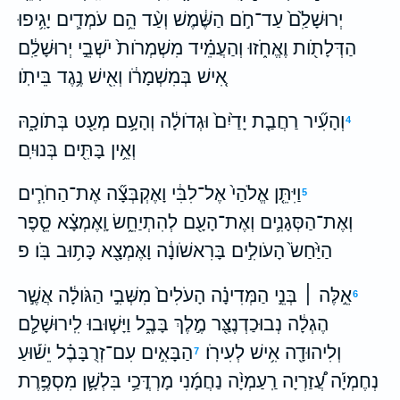
יְרוּשָׁלִַ֙ם֙ עַד־חֹ֣ם הַשֶּׁ֔מֶשׁ וְעַ֨ד הֵ֥ם עֹמְדִ֛ים יָגִ֥יפוּ
הַדְּלָתֹ֖ות וֶאֱחֹ֑זוּ וְהַעֲמֵ֗יד מִשְׁמְרֹות֙ יֹשְׁבֵ֣י יְרוּשָׁלִַ֔ם
אִ֚ישׁ בְּמִשְׁמָרֹ֔ו וְאִ֖ישׁ נֶ֥גֶד בֵּיתֹֽו׃
וְהָעִ֞יר רַחֲבַ֤ת יָדַ֙יִם֙ וּגְדֹולָ֔ה וְהָעָ֥ם מְעַ֖ט בְּתֹוכָ֑הּ
4
וְאֵ֥ין בָּתִּ֖ים בְּנוּיִֽם׃
וַיִּתֵּ֤ן אֱלֹהַי֙ אֶל־לִבִּ֔י וָאֶקְבְּצָ֞ה אֶת־הַחֹרִ֧ים
5
וְאֶת־הַסְּגָנִ֛ים וְאֶת־הָעָ֖ם לְהִתְיַחֵ֑שׂ וָֽאֶמְצָ֗א סֵ֤פֶר
הַיַּ֙חַשׂ֙ הָעֹולִ֣ים בָּרִאשֹׁונָ֔ה וָאֶמְצָ֖א כָּת֥וּב בֹּֽו׃ פ
אֵ֣לֶּה ׀ בְּנֵ֣י הַמְּדִינָ֗ה הָעֹלִים֙ מִשְּׁבִ֣י הַגֹּולָ֔ה אֲשֶׁ֣ר
6
הֶגְלָ֔ה נְבוּכַדְנֶצַּ֖ר מֶ֣לֶךְ בָּבֶ֑ל וַיָּשׁ֧וּבוּ לִֽירוּשָׁלִַ֛ם
וְלִיהוּדָ֖ה אִ֥ישׁ לְעִירֹֽו׃
הַבָּאִ֣ים עִם־זְרֻבָּבֶ֗ל יֵשׁ֡וּעַ
7
נְחֶמְיָ֡ה עֲ֠זַרְיָה רַֽעַמְיָ֨ה נַחֲמָ֜נִי מָרְדֳּכַ֥י בִּלְשָׁ֛ן מִסְפֶּ֥רֶת