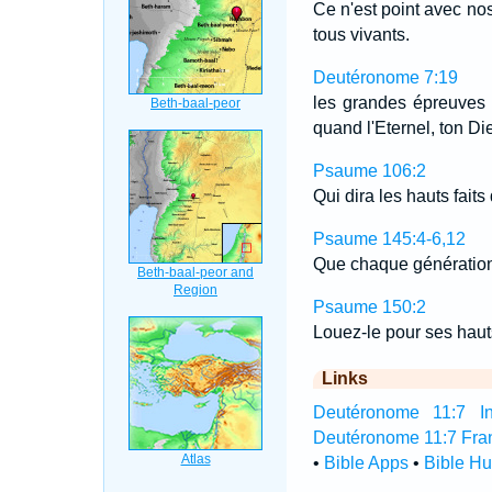
Ce n'est point avec nos
tous vivants.
Deutéronome 7:19
les grandes épreuves q
quand l'Eternel, ton Dieu
Psaume 106:2
Qui dira les hauts fait
Psaume 145:4-6,12
Que chaque génération 
Psaume 150:2
Louez-le pour ses hauts
Links
Deutéronome 11:7 Int
Deutéronome 11:7 Fra
•
Bible Apps
•
Bible H