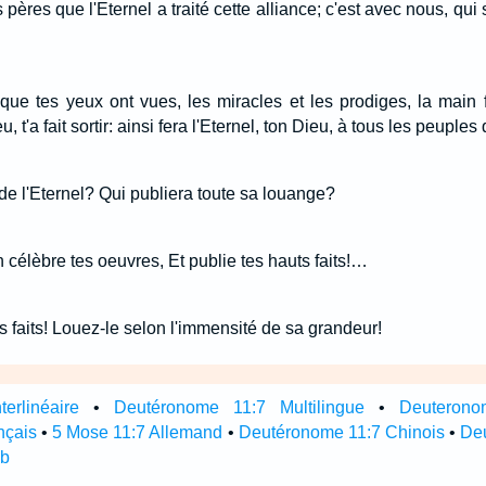
 pères que l'Eternel a traité cette alliance; c'est avec nous, qui
ue tes yeux ont vues, les miracles et les prodiges, la main f
, t'a fait sortir: ainsi fera l'Eternel, ton Dieu, à tous les peuples
s de l'Eternel? Qui publiera toute sa louange?
célèbre tes oeuvres, Et publie tes hauts faits!…
 faits! Louez-le selon l'immensité de sa grandeur!
erlinéaire
•
Deutéronome 11:7 Multilingue
•
Deuterono
nçais
•
5 Mose 11:7 Allemand
•
Deutéronome 11:7 Chinois
•
Deu
ub