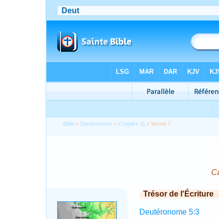
Bible
>
Deutéronome
>
Chapitre 11
> Verset 7
Ca
Trésor de l'Écriture
Deutéronome 5:3