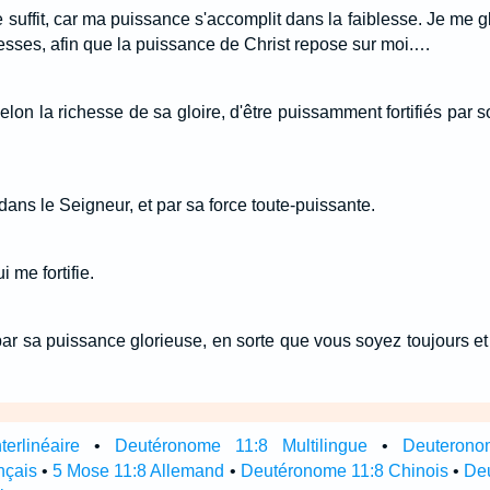
te suffit, car ma puissance s'accomplit dans la faiblesse. Je me g
lesses, afin que la puissance de Christ repose sur moi.…
selon la richesse de sa gloire, d'être puissamment fortifiés par
 dans le Seigneur, et par sa force toute-puissante.
i me fortifie.
 par sa puissance glorieuse, en sorte que vous soyez toujours e
erlinéaire
•
Deutéronome 11:8 Multilingue
•
Deuterono
nçais
•
5 Mose 11:8 Allemand
•
Deutéronome 11:8 Chinois
•
Deu