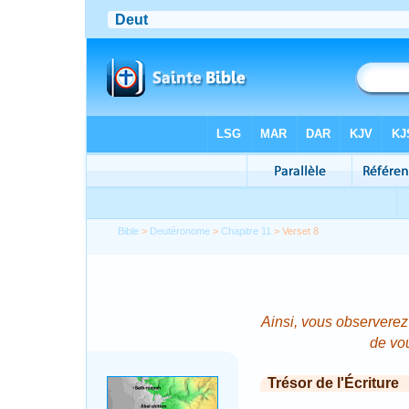
Bible
>
Deutéronome
>
Chapitre 11
> Verset 8
Ainsi, vous observerez
de vo
Trésor de l'Écriture