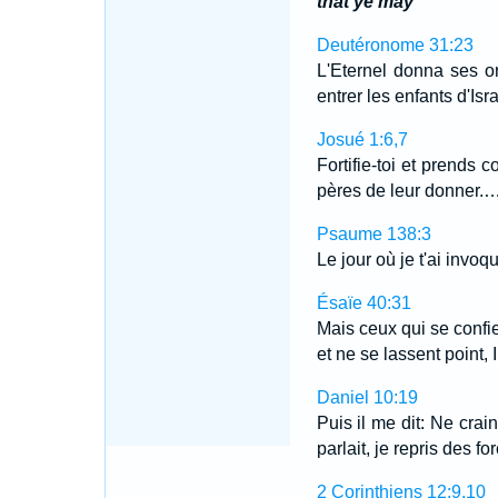
that ye may
Deutéronome 31:23
L'Eternel donna ses ord
entrer les enfants d'Isr
Josué 1:6,7
Fortifie-toi et prends 
pères de leur donner.
Psaume 138:3
Le jour où je t'ai invoq
Ésaïe 40:31
Mais ceux qui se confien
et ne se lassent point, 
Daniel 10:19
Puis il me dit: Ne cra
parlait, je repris des fo
2 Corinthiens 12:9,10