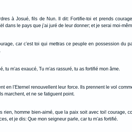
res à Josué, fils de Nun. Il dit: Fortifie-toi et prends courage,
aël dans le pays que j'ai juré de leur donner; et je serai moi-mêm
courage, car c'est toi qui mettras ce peuple en possession du pa
…
ué, tu m'as exaucé, Tu m'as rassuré, tu as fortifié mon âme.
t en l'Eternel renouvellent leur force. Ils prennent le vol comme
Ils marchent, et ne se fatiguent point.
ins rien, homme bien-aimé, que la paix soit avec toi! courage, 
rces, et je dis: Que mon seigneur parle, car tu m'as fortifié.