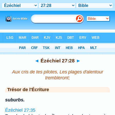
Bible
>
Ézéchiel
>
Chapitre 27
> Verset 28
◄
Ézéchiel 27:28
►
Aux cris de tes pilotes, Les plages d'alentour
trembleront;
Trésor de l'Écriture
suburbs.
Ézéchiel 27:35