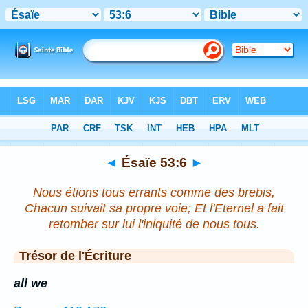
Bible
>
Ésaïe
>
Chapitre 53
> Verset 6
◄
Ésaïe 53:6
►
Nous étions tous errants comme des brebis,
Chacun suivait sa propre voie; Et l'Eternel a fait
retomber sur lui l'iniquité de nous tous.
Trésor de l'Écriture
all we