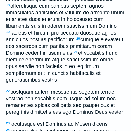
offeretisque cum panibus septem agnos
18
inmaculatos anniculos et vitulum de armento unum
et arietes duos et erunt in holocausto cum
libamentis suis in odorem suavissimum Domino
facietis et hircum pro peccato duosque agnos
19
anniculos hostias pacificorum
cumque elevaverit
20
eos sacerdos cum panibus primitiarum coram
Domino cedent in usum eius
et vocabitis hunc
21
diem celeberrimum atque sanctissimum omne
opus servile non facietis in eo legitimum
sempiternum erit in cunctis habitaculis et
generationibus vestris
postquam autem messueritis segetem terrae
22
vestrae non secabitis eam usque ad solum nec
remanentes spicas colligetis sed pauperibus et
peregrinis dimittetis eas ego Dominus Deus vester
locutusque est Dominus ad Mosen dicens
23
loquere filiis Israhel mense septimo prima die
24