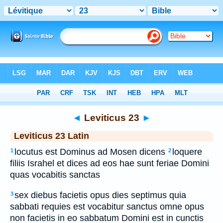
Bible
>
Latin
> Leviticus 23
◄
Leviticus 23
►
Leviticus 23 Latin
locutus est Dominus ad Mosen dicens
loquere
1
2
filiis Israhel et dices ad eos hae sunt feriae Domini
quas vocabitis sanctas
sex diebus facietis opus dies septimus quia
3
sabbati requies est vocabitur sanctus omne opus
non facietis in eo sabbatum Domini est in cunctis