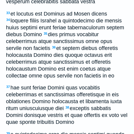
vesperum celebrabitis sabbata vestra
et locutus est Dominus ad Mosen dicens
33
loquere filiis Israhel a quintodecimo die mensis
34
huius septimi erunt feriae tabernaculorum septem
diebus Domino
dies primus vocabitur
35
celeberrimus atque sanctissimus omne opus
servile non facietis
et septem diebus offeretis
36
holocausta Domino dies quoque octavus erit
celeberrimus atque sanctissimus et offeretis
holocaustum Domino est enim coetus atque
collectae omne opus servile non facietis in eo
hae sunt feriae Domini quas vocabitis
37
celeberrimas et sanctissimas offeretisque in eis
oblationes Domino holocausta et libamenta iuxta
ritum uniuscuiusque diei
exceptis sabbatis
38
Domini donisque vestris et quae offertis ex voto vel
quae sponte tribuitis Domino
39