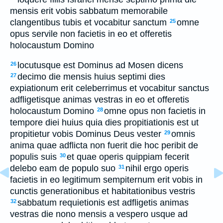
mensis erit vobis sabbatum memorabile
clangentibus tubis et vocabitur sanctum
omne
25
opus servile non facietis in eo et offeretis
holocaustum Domino
locutusque est Dominus ad Mosen dicens
26
decimo die mensis huius septimi dies
27
expiationum erit celeberrimus et vocabitur sanctus
adfligetisque animas vestras in eo et offeretis
holocaustum Domino
omne opus non facietis in
28
tempore diei huius quia dies propitiationis est ut
propitietur vobis Dominus Deus vester
omnis
29
anima quae adflicta non fuerit die hoc peribit de
populis suis
et quae operis quippiam fecerit
30
delebo eam de populo suo
nihil ergo operis
31
facietis in eo legitimum sempiternum erit vobis in
cunctis generationibus et habitationibus vestris
sabbatum requietionis est adfligetis animas
32
vestras die nono mensis a vespero usque ad