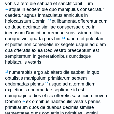
vobis altero die sabbati et sanctificabit illum
atque in eodem die quo manipulus consecratur
12
caedetur agnus inmaculatus anniculus in
holocaustum Domini
et libamenta offerentur cum
13
eo duae decimae similae conspersae oleo in
incensum Domini odoremque suavissimum liba
quoque vini quarta pars hin
panem et pulentam
14
et pultes non comedetis ex segete usque ad diem
qua offeratis ex ea Deo vestro praeceptum est
sempiternum in generationibus cunctisque
habitaculis vestris
numerabitis ergo ab altero die sabbati in quo
15
obtulistis manipulum primitiarum septem
ebdomadas plenas
usque ad alteram diem
16
expletionis ebdomadae septimae id est
quinquaginta dies et sic offeretis sacrificium novum
Domino
ex omnibus habitaculis vestris panes
17
primitiarum duos de duabus decimis similae
fermentatae quos coquetis in primitias Domini