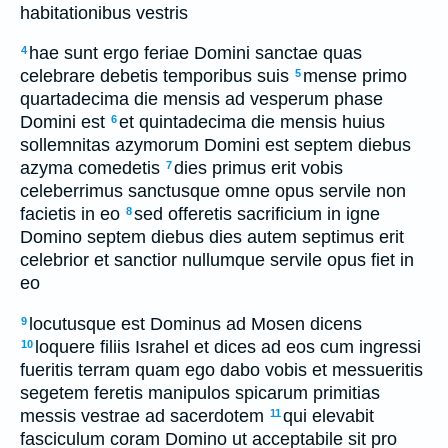
habitationibus vestris
hae sunt ergo feriae Domini sanctae quas
4
celebrare debetis temporibus suis
mense primo
5
quartadecima die mensis ad vesperum phase
Domini est
et quintadecima die mensis huius
6
sollemnitas azymorum Domini est septem diebus
azyma comedetis
dies primus erit vobis
7
celeberrimus sanctusque omne opus servile non
facietis in eo
sed offeretis sacrificium in igne
8
Domino septem diebus dies autem septimus erit
celebrior et sanctior nullumque servile opus fiet in
eo
locutusque est Dominus ad Mosen dicens
9
loquere filiis Israhel et dices ad eos cum ingressi
10
fueritis terram quam ego dabo vobis et messueritis
segetem feretis manipulos spicarum primitias
messis vestrae ad sacerdotem
qui elevabit
11
fasciculum coram Domino ut acceptabile sit pro