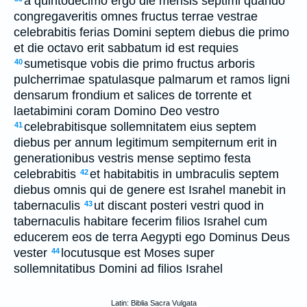
a quintodecimo ergo die mensis septimi quando
congregaveritis omnes fructus terrae vestrae
celebrabitis ferias Domini septem diebus die primo
et die octavo erit sabbatum id est requies
sumetisque vobis die primo fructus arboris
40
pulcherrimae spatulasque palmarum et ramos ligni
densarum frondium et salices de torrente et
laetabimini coram Domino Deo vestro
celebrabitisque sollemnitatem eius septem
41
diebus per annum legitimum sempiternum erit in
generationibus vestris mense septimo festa
celebrabitis
et habitabitis in umbraculis septem
42
diebus omnis qui de genere est Israhel manebit in
tabernaculis
ut discant posteri vestri quod in
43
tabernaculis habitare fecerim filios Israhel cum
educerem eos de terra Aegypti ego Dominus Deus
vester
locutusque est Moses super
44
sollemnitatibus Domini ad filios Israhel
Latin: Biblia Sacra Vulgata