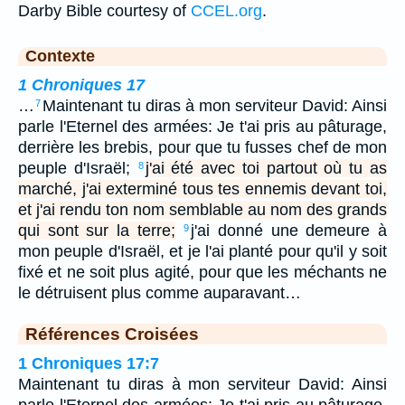
Darby Bible courtesy of
CCEL.org
.
Contexte
1 Chroniques 17
…
Maintenant tu diras à mon serviteur David: Ainsi
7
parle l'Eternel des armées: Je t'ai pris au pâturage,
derrière les brebis, pour que tu fusses chef de mon
peuple d'Israël;
j'ai été avec toi partout où tu as
8
marché, j'ai exterminé tous tes ennemis devant toi,
et j'ai rendu ton nom semblable au nom des grands
qui sont sur la terre;
j'ai donné une demeure à
9
mon peuple d'Israël, et je l'ai planté pour qu'il y soit
fixé et ne soit plus agité, pour que les méchants ne
le détruisent plus comme auparavant…
Références Croisées
1 Chroniques 17:7
Maintenant tu diras à mon serviteur David: Ainsi
parle l'Eternel des armées: Je t'ai pris au pâturage,