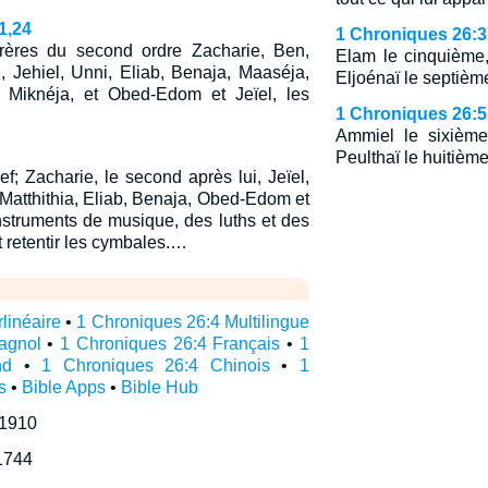
1,24
1 Chroniques 26:3
frères du second ordre Zacharie, Ben,
Elam le cinquième
, Jehiel, Unni, Eliab, Benaja, Maaséja,
Eljoénaï le septièm
et Miknéja, et Obed-Edom et Jeïel, les
1 Chroniques 26:5
Ammiel le sixième
Peulthaï le huitième;
ef; Zacharie, le second après lui, Jeïel,
Matthithia, Eliab, Benaja, Obed-Edom et
instruments de musique, des luths et des
t retentir les cymbales.…
linéaire
•
1 Chroniques 26:4 Multilingue
agnol
•
1 Chroniques 26:4 Français
•
1
nd
•
1 Chroniques 26:4 Chinois
•
1
s
•
Bible Apps
•
Bible Hub
 1910
1744