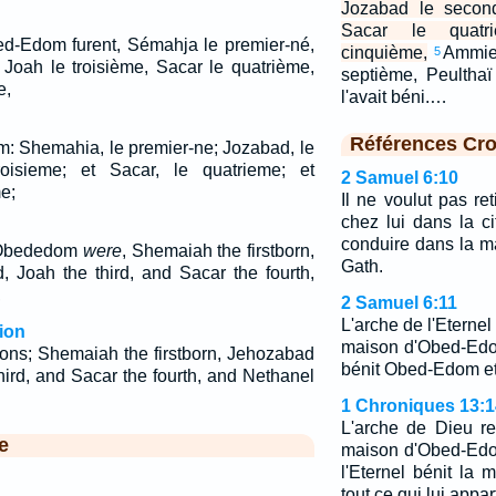
Jozabad le second
Sacar le quatr
ed-Edom furent, Sémahja le premier-né,
cinquième,
Ammiel
5
Joah le troisième, Sacar le quatrième,
septième, Peulthaï
e,
l'avait béni.…
Références Cro
om: Shemahia, le premier-ne; Jozabad, le
oisieme; et Sacar, le quatrieme; et
2 Samuel 6:10
e;
Il ne voulut pas ret
chez lui dans la cit
conduire dans la 
f Obededom
were
, Shemaiah the firstborn,
Gath.
 Joah the third, and Sacar the fourth,
,
2 Samuel 6:11
L'arche de l'Eternel
ion
maison d'Obed-Edom
ns; Shemaiah the firstborn, Jehozabad
bénit Obed-Edom et
hird, and Sacar the fourth, and Nethanel
1 Chroniques 13:1
L'arche de Dieu re
e
maison d'Obed-Edo
l'Eternel bénit la
tout ce qui lui appar