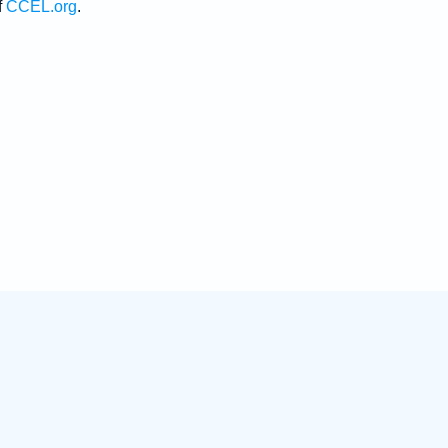
f
CCEL.org
.