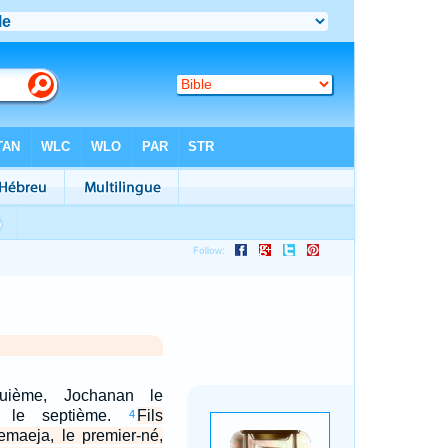
uième, Jochanan le
aï le septième.
Fils
4
maeja, le premier-né,