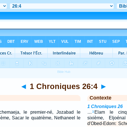
◄
1 Chroniques 26:4
►
Contexte
1 Chroniques 26
chemaeja, le premier-né, Jozabad le
…
Elam le cinq
3
sième, Sacar le quatrième, Nethaneel le
sixième, Eljoén
d'Obed-Edom: Sche