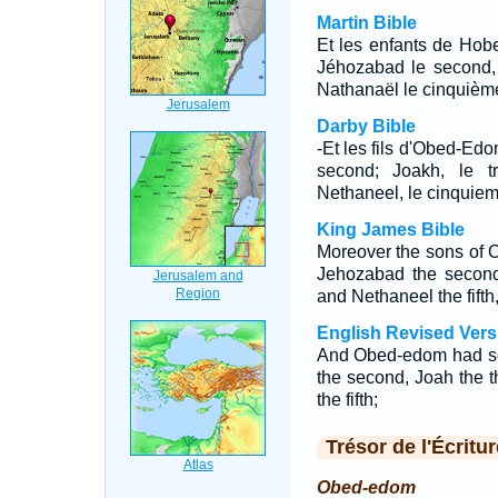
Martin Bible
Et les enfants de Hob
Jéhozabad le second, 
Nathanaël le cinquièm
Darby Bible
-Et les fils d'Obed-Ed
second; Joakh, le tr
Nethaneel, le cinquiem
King James Bible
Moreover the sons o
Jehozabad the second,
and Nethaneel the fifth
English Revised Vers
And Obed-edom had so
the second, Joah the t
the fifth;
Trésor de l'Écritur
Obed-edom