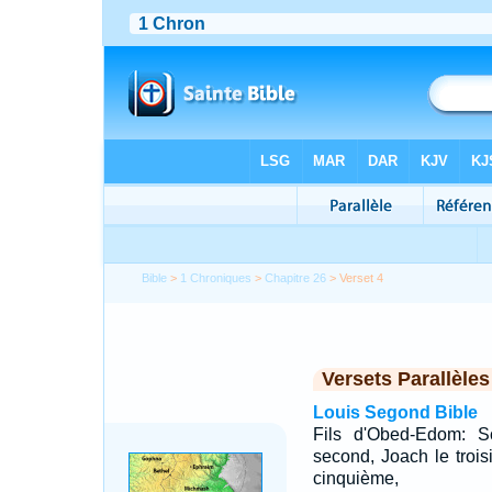
Bible
>
1 Chroniques
>
Chapitre 26
> Verset 4
Versets Parallèles
Louis Segond Bible
Fils d'Obed-Edom: S
second, Joach le troi
cinquième,