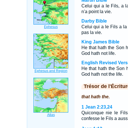
Martin Bible
Celui qui a le Fils, a l
n'a point la vie.
Darby Bible
Celui qui a le Fils a la
pas la vie.
King James Bible
He that hath the Son h
God hath not life.
English Revised Vers
He that hath the Son ha
God hath not the life.
Trésor de l'Écritur
that hath the.
1 Jean 2:23,24
Quiconque nie le Fil
confesse le Fils a auss