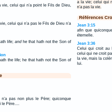
a la vie; celui qui
a vie, celui qui n'a point le Fils de Dieu,
n'a pas la vie.
Références Cro
 vie, celui qui n'a pas le Fils de Dieu n'a
Jean 3:15
afin que quiconque 
éternelle.
ath life;
and
he that hath not the Son of
Jean 3:36
Celui qui croit au 
celui qui ne croit p
ion
la vie, mais la col
th the life; he that hath not the Son of
lui.
e
s n'a pas non plus le Père; quiconque
i le Père.…