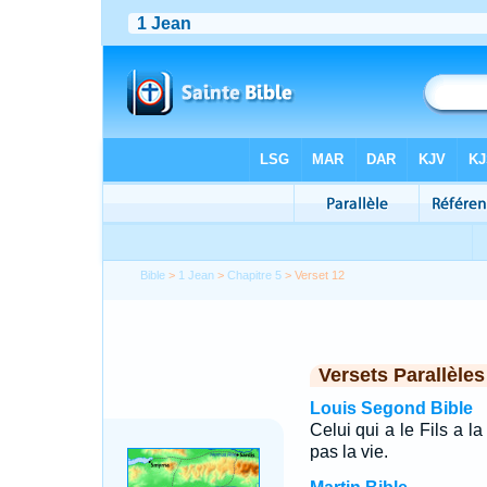
Bible
>
1 Jean
>
Chapitre 5
> Verset 12
Versets Parallèles
Louis Segond Bible
Celui qui a le Fils a la
pas la vie.