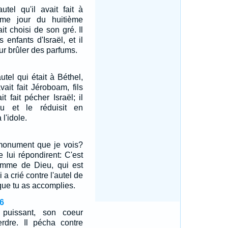
utel qu'il avait fait à
ème jour du huitième
it choisi de son gré. Il
s enfants d'Israël, et il
ur brûler des parfums.
autel qui était à Béthel,
vait fait Jéroboam, fils
t fait pécher Israël; il
eu et le réduisit en
 l'idole.
e monument que je vois?
e lui répondirent: C'est
homme de Dieu, qui est
 a crié contre l'autel de
que tu as accomplies.
6
t puissant, son coeur
erdre. Il pécha contre