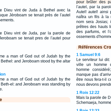
pour brûler des p
l'autel, par la parol
e Dieu vint de Juda à Bethel avec la
Autel! autel! ainsi p
rsque Jéroboam se tenait près de l'autel
naîtra un fils à l
sements.
nom sera Josias; i
prêtres des hauts l
des parfums, et l'
e Dieu vint de Juda, par la parole de
ossements d'homm
 Jeroboam se tenait pres de l'autel pour
Références Cro
1 Samuel 9:6
ame a man of God out of Judah by the
Le serviteur lui dit:
Bethel: and Jeroboam stood by the altar
ville un homme d
homme considéré; 
ion
manque pas d'arrive
ame a man of God out of Judah by the
être nous fera-t-il
 Beth-el: and Jeroboam was standing by
nous devons prendr
e.
1 Rois 12:22
Mais la parole de D
e
Schemaeja, homme 
1 Rois 12:33