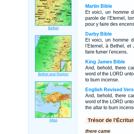
Martin Bible
Et voici, un homme d
parole de l'Eternel, lo
pour y faire des encen
Darby Bible
Et voici, un homme d
l'Eternel, à Bethel, et
faire fumer l'encens.
King James Bible
And, behold, there c
word of the LORD unto 
to burn incense.
English Revised Vers
And, behold, there c
word of the LORD unto
the altar to burn incens
Trésor de l'Écritur
there came