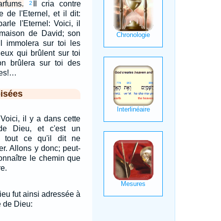
arfums.
Il cria contre
2
e de l'Eternel, et il dit:
arle l'Eternel: Voici, il
a maison de David; son
l immolera sur toi les
ieux qui brûlent sur toi
on brûlera sur toi des
es!…
isées
 Voici, il y a dans cette
e Dieu, et c'est un
tout ce qu'il dit ne
r. Allons y donc; peut-
 connaître le chemin que
e.
ieu fut ainsi adressée à
de Dieu: