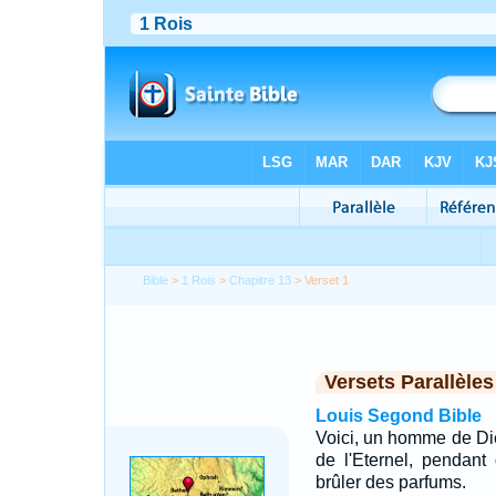
Bible
>
1 Rois
>
Chapitre 13
> Verset 1
Versets Parallèles
Louis Segond Bible
Voici, un homme de Die
de l'Eternel, pendant
brûler des parfums.