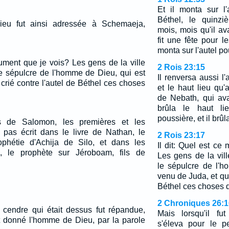
Et il monta sur l'a
Béthel, le quinzi
ieu fut ainsi adressée à Schemaeja,
mois, mois qu'il ava
fit une fête pour le
monta sur l'autel po
nument que je vois? Les gens de la ville
2 Rois 23:15
 le sépulcre de l'homme de Dieu, qui est
Il renversa aussi l'
crié contre l'autel de Béthel ces choses
et le haut lieu qu'a
de Nebath, qui avai
brûla le haut li
poussière, et il brûla
s de Salomon, les premières et les
il pas écrit dans le livre de Nathan, le
2 Rois 23:17
ophétie d'Achija de Silo, et dans les
Il dit: Quel est c
, le prophète sur Jéroboam, fils de
Les gens de la vill
le sépulcre de l'
venu de Juda, et qui
Béthel ces choses 
2 Chroniques 26:1
la cendre qui était dessus fut répandue,
Mais lorsqu'il fu
it donné l'homme de Dieu, par la parole
s'éleva pour le p