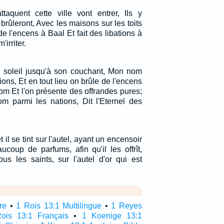
aquent cette ville vont entrer, Ils y
la brûleront, Avec les maisons sur les toits
de l'encens à Baal Et fait des libations à
'irriter.
u soleil jusqu'à son couchant, Mon nom
ions, Et en tout lieu on brûle de l'encens
m Et l'on présente des offrandes pures;
 parmi les nations, Dit l'Eternel des
t il se tint sur l'autel, ayant un encensoir
ucoup de parfums, afin qu'il les offrît,
us les saints, sur l'autel d'or qui est
re
•
1 Rois 13:1 Multilingue
•
1 Reyes
ois 13:1 Français
•
1 Koenige 13:1