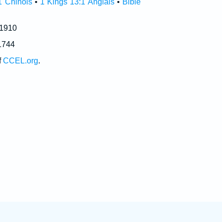
1 Chinois
•
1 Kings 13:1 Anglais
•
Bible
 1910
1744
f
CCEL.org
.