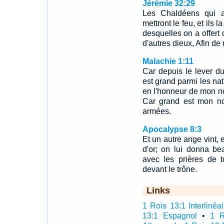
Jérémie 32:29
Les Chaldéens qui att
mettront le feu, et ils 
desquelles on a offert 
d'autres dieux, Afin de m
Malachie 1:11
Car depuis le lever d
est grand parmi les nat
en l'honneur de mon no
Car grand est mon nom
armées.
Apocalypse 8:3
Et un autre ange vint, e
d'or; on lui donna bea
avec les prières de to
devant le trône.
Links
1 Rois 13:1 Interlinéai
13:1 Espagnol
•
1 R