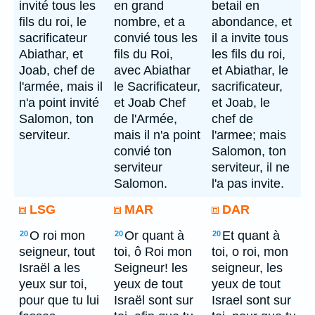
invité tous les
en grand
betail en
fils du roi, le
nombre, et a
abondance, et
sacrificateur
convié tous les
il a invite tous
Abiathar, et
fils du Roi,
les fils du roi,
Joab, chef de
avec Abiathar
et Abiathar, le
l'armée, mais il
le Sacrificateur,
sacrificateur,
n'a point invité
et Joab Chef
et Joab, le
Salomon, ton
de l'Armée,
chef de
serviteur.
mais il n'a point
l'armee; mais
convié ton
Salomon, ton
serviteur
serviteur, il ne
Salomon.
l'a pas invite.
LSG
MAR
DAR
O roi mon
Or quant à
Et quant à
20
20
20
seigneur, tout
toi, ô Roi mon
toi, o roi, mon
Israël a les
Seigneur! les
seigneur, les
yeux sur toi,
yeux de tout
yeux de tout
pour que tu lui
Israël sont sur
Israel sont sur