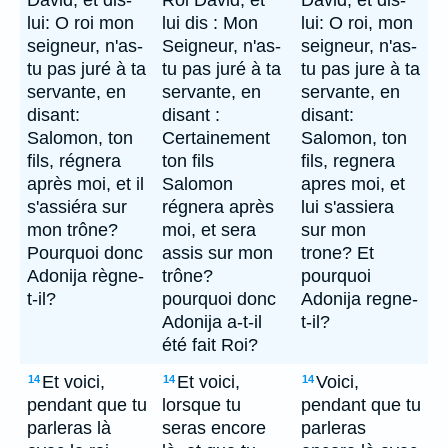
David, et dis-
Roi David, et
David, et dis-
lui: O roi mon
lui dis : Mon
lui: O roi, mon
seigneur, n'as-
Seigneur, n'as-
seigneur, n'as-
tu pas juré à ta
tu pas juré à ta
tu pas jure à ta
servante, en
servante, en
servante, en
disant:
disant :
disant:
Salomon, ton
Certainement
Salomon, ton
fils, régnera
ton fils
fils, regnera
après moi, et il
Salomon
apres moi, et
s'assiéra sur
régnera après
lui s'assiera
mon trône?
moi, et sera
sur mon
Pourquoi donc
assis sur mon
trone? Et
Adonija règne-
trône?
pourquoi
t-il?
pourquoi donc
Adonija regne-
Adonija a-t-il
t-il?
été fait Roi?
Et voici,
Et voici,
Voici,
14
14
14
pendant que tu
lorsque tu
pendant que tu
parleras là
seras encore
parleras