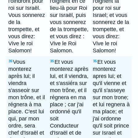
l'oindront pour
l'oignent en ce
l'oignent là
roi sur Israël.
lieu-là pour Roi
pour roi sur
Vous sonnerez
sur Israël, puis
Israel; et vous
de la
vous sonnerez
sonnerez de la
trompette, et
de la trompette,
trompette, et
vous direz:
et vous direz :
vous direz:
Vive le roi
Vive le Roi
Vive le roi
Salomon!
Salomon.
Salomon!
Vous
Et vous
Et vous
35
35
35
monterez
monterez après
monterez
après lui; il
lui, et il viendra,
apres lui; et
viendra
et s'assiéra sur
qu'il vienne et
s'asseoir sur
mon trône, et il
qu'il s'asseye
mon trône, et il
régnera en ma
sur mon trone;
régnera à ma
place ; car j'ai
et lui regnera à
place. C'est lui
ordonné qu'il
ma place; et
qui, par mon
soit
j'ai ordonne
ordre, sera
Conducteur
qu'il soit prince
chef d'Israël et
d'Israël et de
sur Israel et