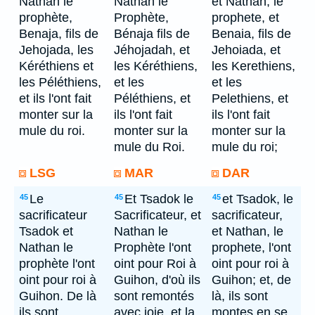
Nathan le
Nathan le
et Nathan, le
prophète,
Prophète,
prophete, et
Benaja, fils de
Bénaja fils de
Benaia, fils de
Jehojada, les
Jéhojadah, et
Jehoiada, et
Kéréthiens et
les Kéréthiens,
les Kerethiens,
les Péléthiens,
et les
et les
et ils l'ont fait
Péléthiens, et
Pelethiens, et
monter sur la
ils l'ont fait
ils l'ont fait
mule du roi.
monter sur la
monter sur la
mule du Roi.
mule du roi;
LSG
MAR
DAR
Le
Et Tsadok le
et Tsadok, le
45
45
45
sacrificateur
Sacrificateur, et
sacrificateur,
Tsadok et
Nathan le
et Nathan, le
Nathan le
Prophète l'ont
prophete, l'ont
prophète l'ont
oint pour Roi à
oint pour roi à
oint pour roi à
Guihon, d'où ils
Guihon; et, de
Guihon. De là
sont remontés
là, ils sont
ils sont
avec joie, et la
montes en se