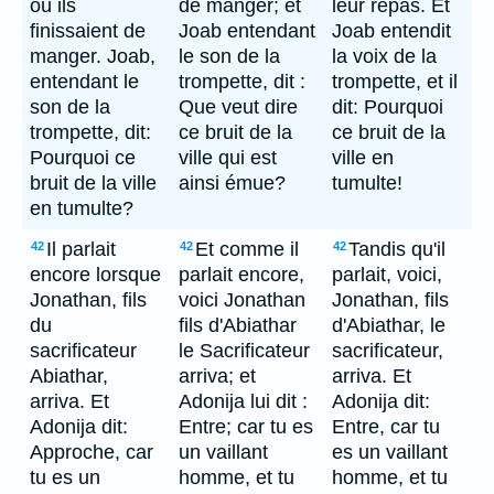
où ils
de manger; et
leur repas. Et
finissaient de
Joab entendant
Joab entendit
manger. Joab,
le son de la
la voix de la
entendant le
trompette, dit :
trompette, et il
son de la
Que veut dire
dit: Pourquoi
trompette, dit:
ce bruit de la
ce bruit de la
Pourquoi ce
ville qui est
ville en
bruit de la ville
ainsi émue?
tumulte!
en tumulte?
Il parlait
Et comme il
Tandis qu'il
42
42
42
encore lorsque
parlait encore,
parlait, voici,
Jonathan, fils
voici Jonathan
Jonathan, fils
du
fils d'Abiathar
d'Abiathar, le
sacrificateur
le Sacrificateur
sacrificateur,
Abiathar,
arriva; et
arriva. Et
arriva. Et
Adonija lui dit :
Adonija dit:
Adonija dit:
Entre; car tu es
Entre, car tu
Approche, car
un vaillant
es un vaillant
tu es un
homme, et tu
homme, et tu