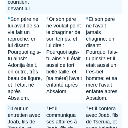
couraient
devant lui.
Son père ne
Or son père
Et son pere
6
6
6
lui avait de sa
ne voulait point
ne l'avait
vie fait un
le chagriner de
jamais
reproche, en
son temps, et
chagrine, en
lui disant:
lui dire :
disant:
Pourquoi agis-
Pourquoi agis-
Pourquoi fais-
tu ainsi?
tu ainsi? Il était
tu ainsi? Et il
Adonija était,
aussi de fort
etait aussi un
en outre, très
belle taille, et
tres-bel
beau de figure,
[sa mère] l'avait
homme; et sa
et il était né
enfanté après
mere l'avait
après
Absalom.
enfante apres
Absalom.
Absalom.
Il eut un
Et il
Et il confera
7
7
7
entretien avec
communiqua
avec Joab, fils
Joab, fils de
ses affaires à
de Tseruia, et