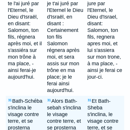
te l'ai juré par
je t'ai juré par
jure par
l'Eternel, le
l'Eternel le Dieu
l'Eternel, le
Dieu d'Israël,
d'Israël, en
Dieu d'Israel,
en disant:
disant :
disant:
Salomon, ton
Certainement
Salomon, ton
fils, régnera
ton fils
fils, regnera
après moi, et il
Salomon
apres moi, et
s'assiéra sur
régnera après
lui s'assiera
mon trône à
moi, et sera
sur mon trone,
ma place, -
assis sur mon
à ma place, -
ainsi ferai-je
trône en ma
ainsi je ferai ce
aujourd'hui.
place; je le
jour-ci.
ferai ainsi
aujourd'hui.
Bath-Schéba
Alors Bath-
Et Bath-
31
31
31
s'inclina le
sebah s'inclina
Sheba
visage contre
le visage
s'inclina, le
terre, et se
contre terre, et
visage contre
prosterna
se prosterna
terre, et se