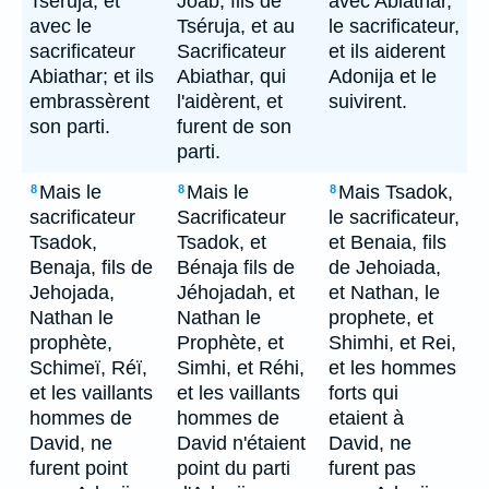
Tseruja, et
Joab, fils de
avec Abiathar,
avec le
Tséruja, et au
le sacrificateur,
sacrificateur
Sacrificateur
et ils aiderent
Abiathar; et ils
Abiathar, qui
Adonija et le
embrassèrent
l'aidèrent, et
suivirent.
son parti.
furent de son
parti.
Mais le
Mais le
Mais Tsadok,
8
8
8
sacrificateur
Sacrificateur
le sacrificateur,
Tsadok,
Tsadok, et
et Benaia, fils
Benaja, fils de
Bénaja fils de
de Jehoiada,
Jehojada,
Jéhojadah, et
et Nathan, le
Nathan le
Nathan le
prophete, et
prophète,
Prophète, et
Shimhi, et Rei,
Schimeï, Réï,
Simhi, et Réhi,
et les hommes
et les vaillants
et les vaillants
forts qui
hommes de
hommes de
etaient à
David, ne
David n'étaient
David, ne
furent point
point du parti
furent pas