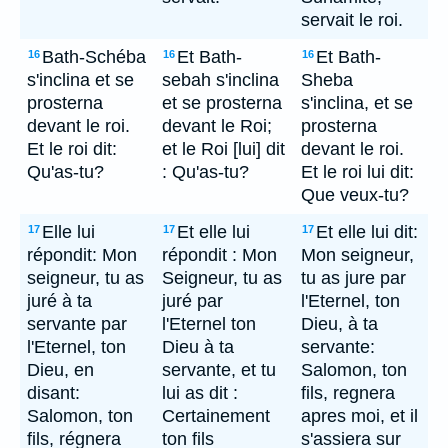
servait le roi.
Bath-Schéba
Et Bath-
Et Bath-
16
16
16
s'inclina et se
sebah s'inclina
Sheba
prosterna
et se prosterna
s'inclina, et se
devant le roi.
devant le Roi;
prosterna
Et le roi dit:
et le Roi [lui] dit
devant le roi.
Qu'as-tu?
: Qu'as-tu?
Et le roi lui dit:
Que veux-tu?
Elle lui
Et elle lui
Et elle lui dit:
17
17
17
répondit: Mon
répondit : Mon
Mon seigneur,
seigneur, tu as
Seigneur, tu as
tu as jure par
juré à ta
juré par
l'Eternel, ton
servante par
l'Eternel ton
Dieu, à ta
l'Eternel, ton
Dieu à ta
servante:
Dieu, en
servante, et tu
Salomon, ton
disant:
lui as dit :
fils, regnera
Salomon, ton
Certainement
apres moi, et il
fils, régnera
ton fils
s'assiera sur