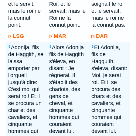
et le servit;
Roi, et le
soignait le roi
mais le roi ne
servait; mais le
et le servait;
la connut
Roi ne la
mais le roi ne
point.
connut point.
la connut pas.
LSG
MAR
DAR
Adonija, fils
Alors Adonija
Et Adonija,
5
5
5
de Haggith, se
fils de Haggith
fils de
laissa
s'éleva, en
Hagguith,
emporter par
disant : Je
s'eleva, disant:
l'orgueil
régnerai. Il
Moi, je serai
jusqu'à dire:
s'établit des
roi. Et il se
C'est moi qui
chariots, des
procura des
serai roi! Et il
gens de
chars et des
se procura un
cheval, et
cavaliers, et
char et des
cinquante
cinquante
cavaliers, et
hommes qui
hommes qui
cinquante
couraient
couraient
hommes qui
devant lui.
devant lui.