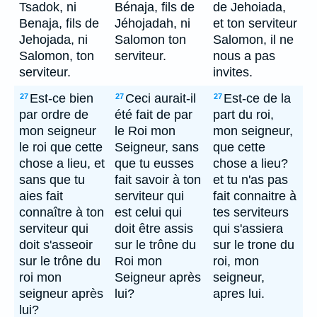
Tsadok, ni
Bénaja, fils de
de Jehoiada,
Benaja, fils de
Jéhojadah, ni
et ton serviteur
Jehojada, ni
Salomon ton
Salomon, il ne
Salomon, ton
serviteur.
nous a pas
serviteur.
invites.
Est-ce bien
Ceci aurait-il
Est-ce de la
27
27
27
par ordre de
été fait de par
part du roi,
mon seigneur
le Roi mon
mon seigneur,
le roi que cette
Seigneur, sans
que cette
chose a lieu, et
que tu eusses
chose a lieu?
sans que tu
fait savoir à ton
et tu n'as pas
aies fait
serviteur qui
fait connaitre à
connaître à ton
est celui qui
tes serviteurs
serviteur qui
doit être assis
qui s'assiera
doit s'asseoir
sur le trône du
sur le trone du
sur le trône du
Roi mon
roi, mon
roi mon
Seigneur après
seigneur,
seigneur après
lui?
apres lui.
lui?