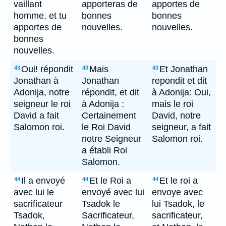
vaillant
apporteras de
apportes de
homme, et tu
bonnes
bonnes
apportes de
nouvelles.
nouvelles.
bonnes
nouvelles.
Oui! répondit
Mais
Et Jonathan
43
43
43
Jonathan à
Jonathan
repondit et dit
Adonija, notre
répondit, et dit
à Adonija: Oui,
seigneur le roi
à Adonija :
mais le roi
David a fait
Certainement
David, notre
Salomon roi.
le Roi David
seigneur, a fait
notre Seigneur
Salomon roi.
a établi Roi
Salomon.
Il a envoyé
Et le Roi a
Et le roi a
44
44
44
avec lui le
envoyé avec lui
envoye avec
sacrificateur
Tsadok le
lui Tsadok, le
Tsadok,
Sacrificateur,
sacrificateur,