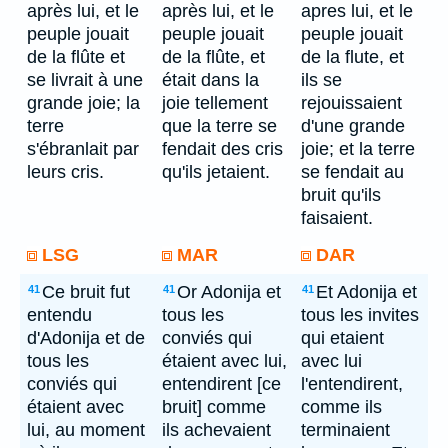
après lui, et le
après lui, et le
apres lui, et le
peuple jouait
peuple jouait
peuple jouait
de la flûte et
de la flûte, et
de la flute, et
se livrait à une
était dans la
ils se
grande joie; la
joie tellement
rejouissaient
terre
que la terre se
d'une grande
s'ébranlait par
fendait des cris
joie; et la terre
leurs cris.
qu'ils jetaient.
se fendait au
bruit qu'ils
faisaient.
LSG
MAR
DAR
Ce bruit fut
Or Adonija et
Et Adonija et
41
41
41
entendu
tous les
tous les invites
d'Adonija et de
conviés qui
qui etaient
tous les
étaient avec lui,
avec lui
conviés qui
entendirent [ce
l'entendirent,
étaient avec
bruit] comme
comme ils
lui, au moment
ils achevaient
terminaient