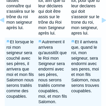
fasses
toi, afin que tu
toi, pour que tu
connaître qui
leur déclares
leur declares
s'assiéra sur le
qui doit être
qui doit
trône du roi
assis sur le
s'asseoir sur le
mon seigneur
trône du Roi
trone du roi,
après lui.
mon Seigneur
mon seigneur,
après lui.
apres lui.
Et lorsque le
Autrement il
Et il arrivera
21
21
21
roi mon
arrivera
que, quand le
seigneur sera
qu'aussitôt que
roi, mon
couché avec
le Roi mon
seigneur, sera
ses pères, il
Seigneur sera
endormi avec
arrivera que
endormi avec
ses peres, moi
moi et mon fils
ses pères,
et mon fils
Salomon nous
nous serons
Salomon, nous
serons traités
traités comme
serons trouves
comme des
coupables,
coupables.
coupables.
moi, et mon fils
Salomon.