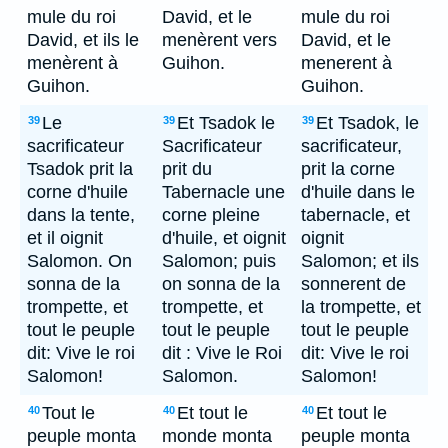
mule du roi
David, et le
mule du roi
David, et ils le
menèrent vers
David, et le
menèrent à
Guihon.
menerent à
Guihon.
Guihon.
Le
Et Tsadok le
Et Tsadok, le
39
39
39
sacrificateur
Sacrificateur
sacrificateur,
Tsadok prit la
prit du
prit la corne
corne d'huile
Tabernacle une
d'huile dans le
dans la tente,
corne pleine
tabernacle, et
et il oignit
d'huile, et oignit
oignit
Salomon. On
Salomon; puis
Salomon; et ils
sonna de la
on sonna de la
sonnerent de
trompette, et
trompette, et
la trompette, et
tout le peuple
tout le peuple
tout le peuple
dit: Vive le roi
dit : Vive le Roi
dit: Vive le roi
Salomon!
Salomon.
Salomon!
Tout le
Et tout le
Et tout le
40
40
40
peuple monta
monde monta
peuple monta