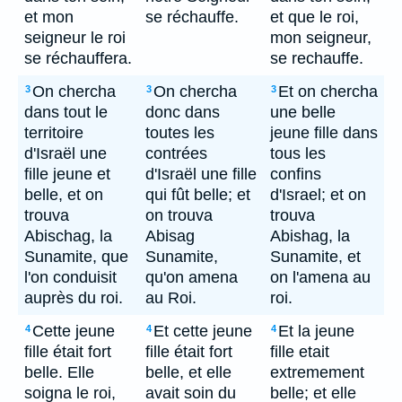
et mon
se réchauffe.
et que le roi,
seigneur le roi
mon seigneur,
se réchauffera.
se rechauffe.
On chercha
On chercha
Et on chercha
3
3
3
dans tout le
donc dans
une belle
territoire
toutes les
jeune fille dans
d'Israël une
contrées
tous les
fille jeune et
d'Israël une fille
confins
belle, et on
qui fût belle; et
d'Israel; et on
trouva
on trouva
trouva
Abischag, la
Abisag
Abishag, la
Sunamite, que
Sunamite,
Sunamite, et
l'on conduisit
qu'on amena
on l'amena au
auprès du roi.
au Roi.
roi.
Cette jeune
Et cette jeune
Et la jeune
4
4
4
fille était fort
fille était fort
fille etait
belle. Elle
belle, et elle
extremement
soigna le roi,
avait soin du
belle; et elle