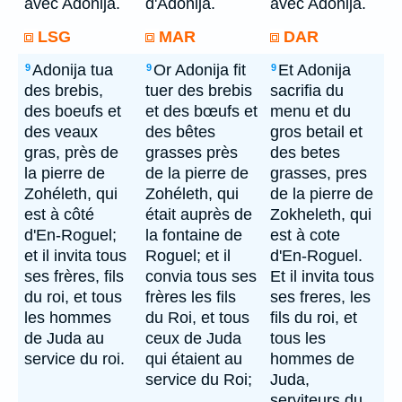
avec Adonija.
d'Adonija.
avec Adonija.
LSG
MAR
DAR
Adonija tua
Or Adonija fit
Et Adonija
9
9
9
des brebis,
tuer des brebis
sacrifia du
des boeufs et
et des bœufs et
menu et du
des veaux
des bêtes
gros betail et
gras, près de
grasses près
des betes
la pierre de
de la pierre de
grasses, pres
Zohéleth, qui
Zohéleth, qui
de la pierre de
est à côté
était auprès de
Zokheleth, qui
d'En-Roguel;
la fontaine de
est à cote
et il invita tous
Roguel; et il
d'En-Roguel.
ses frères, fils
convia tous ses
Et il invita tous
du roi, et tous
frères les fils
ses freres, les
les hommes
du Roi, et tous
fils du roi, et
de Juda au
ceux de Juda
tous les
service du roi.
qui étaient au
hommes de
service du Roi;
Juda,
serviteurs du