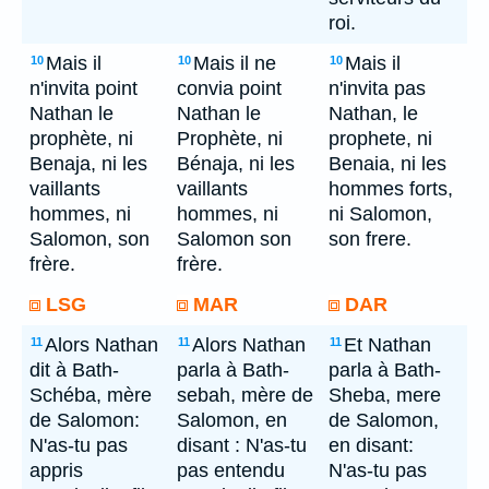
roi.
Mais il
Mais il ne
Mais il
10
10
10
n'invita point
convia point
n'invita pas
Nathan le
Nathan le
Nathan, le
prophète, ni
Prophète, ni
prophete, ni
Benaja, ni les
Bénaja, ni les
Benaia, ni les
vaillants
vaillants
hommes forts,
hommes, ni
hommes, ni
ni Salomon,
Salomon, son
Salomon son
son frere.
frère.
frère.
LSG
MAR
DAR
Alors Nathan
Alors Nathan
Et Nathan
11
11
11
dit à Bath-
parla à Bath-
parla à Bath-
Schéba, mère
sebah, mère de
Sheba, mere
de Salomon:
Salomon, en
de Salomon,
N'as-tu pas
disant : N'as-tu
en disant:
appris
pas entendu
N'as-tu pas