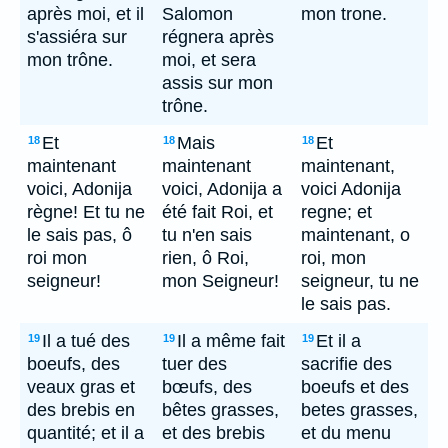
après moi, et il
Salomon
mon trone.
s'assiéra sur
régnera après
mon trône.
moi, et sera
assis sur mon
trône.
Et
Mais
Et
18
18
18
maintenant
maintenant
maintenant,
voici, Adonija
voici, Adonija a
voici Adonija
règne! Et tu ne
été fait Roi, et
regne; et
le sais pas, ô
tu n'en sais
maintenant, o
roi mon
rien, ô Roi,
roi, mon
seigneur!
mon Seigneur!
seigneur, tu ne
le sais pas.
Il a tué des
Il a même fait
Et il a
19
19
19
boeufs, des
tuer des
sacrifie des
veaux gras et
bœufs, des
boeufs et des
des brebis en
bêtes grasses,
betes grasses,
quantité; et il a
et des brebis
et du menu