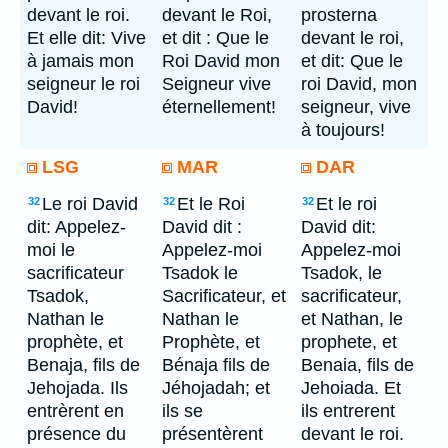
devant le roi.
devant le Roi,
prosterna
Et elle dit: Vive
et dit : Que le
devant le roi,
à jamais mon
Roi David mon
et dit: Que le
seigneur le roi
Seigneur vive
roi David, mon
David!
éternellement!
seigneur, vive
à toujours!
LSG
MAR
DAR
Le roi David
Et le Roi
Et le roi
32
32
32
dit: Appelez-
David dit :
David dit:
moi le
Appelez-moi
Appelez-moi
sacrificateur
Tsadok le
Tsadok, le
Tsadok,
Sacrificateur, et
sacrificateur,
Nathan le
Nathan le
et Nathan, le
prophète, et
Prophète, et
prophete, et
Benaja, fils de
Bénaja fils de
Benaia, fils de
Jehojada. Ils
Jéhojadah; et
Jehoiada. Et
entrèrent en
ils se
ils entrerent
présence du
présentèrent
devant le roi.