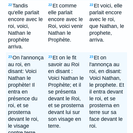
Tandis
Et comme
Et voici, elle
22
22
22
qu'elle parlait
elle parlait
parlait encore
encore avec le
encore avec le
avec le roi,
roi, voici,
Roi, voici venir
que Nathan, le
Nathan le
Nathan le
prophete,
prophète
Prophète.
arriva.
arriva.
On l'annonça
Et on le fit
Et on
23
23
23
au roi, en
savoir au Roi
l'annonça au
disant: Voici
en disant :
roi, en disant:
Nathan le
Voici Nathan le
Voici Nathan,
prophète! Il
Prophète; et il
le prophete. Et
entra en
se présenta
il entra devant
présence du
devant le Roi,
le roi, et se
roi, et se
et se prosterna
prosterna en
prosterna
devant lui sur
terre sur sa
devant le roi,
son visage en
face devant le
le visage
terre.
roi.
contre terre.