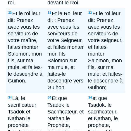
roi.
devant le Roi.
Et le roi leur
Et le Roi leur
Et le roi leur
33
33
33
dit: Prenez
dit : Prenez
dit: Prenez
avec vous les
avec vous les
avec vous les
serviteurs de
serviteurs de
serviteurs de
votre maître,
votre Seigneur,
votre seigneur,
faites monter
et faites monter
et faites
Salomon, mon
mon fils
monter
fils, sur ma
Salomon sur
Salomon, mon
mule, et faites-
ma mule, et
fils, sur ma
le descendre à
faites-le
mule, et faites-
Guihon.
descendre vers
le descendre à
Guihon.
Guihon;
Là, le
Et que
et que
34
34
34
sacrificateur
Tsadok le
Tsadok, le
Tsadok et
Sacrificateur, et
sacrificateur,
Nathan le
Nathan le
et Nathan, le
prophète
Prophète,
prophete,