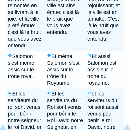
remontés en
ville est ainsi
rejouissant; et
se livrant à la
émue; c'est là
la ville est en
joie, et la ville
le bruit que
tumulte. C'est
a été émue:
vous avez
là le bruit que
c'est là le bruit
entendu.
vous avez
que vous avez
entendu.
entendu.
Salomon
Et même
Et aussi
46
46
46
s'est même
Salomon s'est
Salomon est
assis sur le
assis sur le
assis sur le
trône royal.
trône du
trone du
Royaume.
royaume;
Et les
Et les
et les
47
47
47
serviteurs du
serviteurs du
serviteurs du
roi sont venus
Roi sont venus
roi sont aussi
pour bénir
pour bénir le
venus pour
notre seigneur
Roi David notre
benir le roi
le roi David, en
Seigneur, en
David, notre