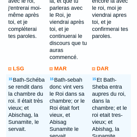
avec le roi,
là, et que tu
encore là avec
j'entrerai moi-
parleras avec
le roi, moi je
même après
le Roi, je
viendrai apres
toi, et je
viendrai après
toi, et je
compléterai
toi, et je
confirmerai tes
tes paroles.
continuerai le
paroles.
discours que tu
auras
commencé.
LSG
MAR
DAR
Bath-Schéba
Bath-sebah
Et Bath-
15
15
15
se rendit dans
donc vint vers
Sheba entra
la chambre du
le Roi dans sa
aupres du roi,
roi. Il était très
chambre; or le
dans la
vieux; et
Roi était fort
chambre; et le
Abischag, la
vieux, et
roi etait tres-
Sunamite, le
Abisag
vieux; et
servait.
Sunamite le
Abishag, la
servait.
Sunamite,