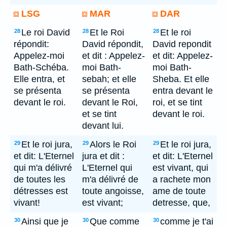
LSG
MAR
DAR
Le roi David
Et le Roi
Et le roi
28
28
28
répondit:
David répondit,
David repondit
Appelez-moi
et dit : Appelez-
et dit: Appelez-
Bath-Schéba.
moi Bath-
moi Bath-
Elle entra, et
sebah; et elle
Sheba. Et elle
se présenta
se présenta
entra devant le
devant le roi.
devant le Roi,
roi, et se tint
et se tint
devant le roi.
devant lui.
Et le roi jura,
Alors le Roi
Et le roi jura,
29
29
29
et dit: L'Eternel
jura et dit :
et dit: L'Eternel
qui m'a délivré
L'Eternel qui
est vivant, qui
de toutes les
m'a délivré de
a rachete mon
détresses est
toute angoisse,
ame de toute
vivant!
est vivant;
detresse, que,
Ainsi que je
Que comme
comme je t'ai
30
30
30