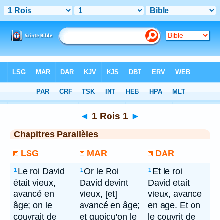
Bible
> 1 Rois 1
◄
1 Rois 1
►
Chapitres Parallèles
LSG
MAR
DAR
Le roi David
Or le Roi
Et le roi
1
1
1
était vieux,
David devint
David etait
avancé en
vieux, [et]
vieux, avance
âge; on le
avancé en âge;
en age. Et on
couvrait de
et quoiqu'on le
le couvrit de