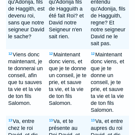
qu'Adonija, fils
qu'Adonija fils
entendu
de Haggith, est
de Hagguith a
qu'Adonija, fils
devenu roi,
été fait Roi? et
de Hagguith,
sans que notre
David notre
regne? Et
seigneur David
Seigneur n'en
notre seigneur
le sache?
sait rien.
David ne le
sait pas.
Viens donc
Maintenant
Maintenant
12
12
12
maintenant, je
donc viens, et
donc viens, et
te donnerai un
que je te donne
que je te
conseil, afin
un conseil, je te
donne un
que tu sauves
prie, et sauve
conseil, je te
ta vie et la vie
ta vie, et la vie
prie, et sauve
de ton fils
de ton fils
ta vie et la vie
Salomon.
Salomon.
de ton fils
Salomon.
Va, entre
Va, et te
Va, et entre
13
13
13
chez le roi
présente au
aupres du roi