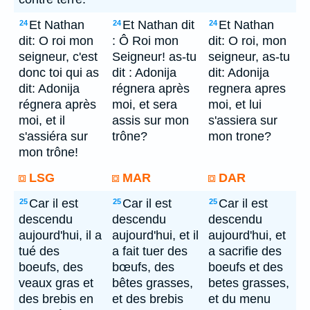
Et Nathan
Et Nathan dit
Et Nathan
24
24
24
dit: O roi mon
: Ô Roi mon
dit: O roi, mon
seigneur, c'est
Seigneur! as-tu
seigneur, as-tu
donc toi qui as
dit : Adonija
dit: Adonija
dit: Adonija
régnera après
regnera apres
régnera après
moi, et sera
moi, et lui
moi, et il
assis sur mon
s'assiera sur
s'assiéra sur
trône?
mon trone?
mon trône!
LSG
MAR
DAR
Car il est
Car il est
Car il est
25
25
25
descendu
descendu
descendu
aujourd'hui, il a
aujourd'hui, et il
aujourd'hui, et
tué des
a fait tuer des
a sacrifie des
boeufs, des
bœufs, des
boeufs et des
veaux gras et
bêtes grasses,
betes grasses,
des brebis en
et des brebis
et du menu