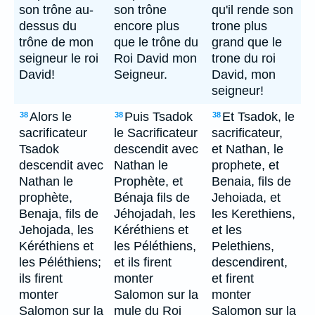
son trône au-
son trône
qu'il rende son
dessus du
encore plus
trone plus
trône de mon
que le trône du
grand que le
seigneur le roi
Roi David mon
trone du roi
David!
Seigneur.
David, mon
seigneur!
Alors le
Puis Tsadok
Et Tsadok, le
38
38
38
sacrificateur
le Sacrificateur
sacrificateur,
Tsadok
descendit avec
et Nathan, le
descendit avec
Nathan le
prophete, et
Nathan le
Prophète, et
Benaia, fils de
prophète,
Bénaja fils de
Jehoiada, et
Benaja, fils de
Jéhojadah, les
les Kerethiens,
Jehojada, les
Kéréthiens et
et les
Kéréthiens et
les Péléthiens,
Pelethiens,
les Péléthiens;
et ils firent
descendirent,
ils firent
monter
et firent
monter
Salomon sur la
monter
Salomon sur la
mule du Roi
Salomon sur la