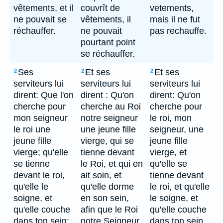
vêtements, et il
couvrît de
vetements,
ne pouvait se
vêtements, il
mais il ne fut
réchauffer.
ne pouvait
pas rechauffe.
pourtant point
se réchauffer.
Ses
Et ses
Et ses
2
2
2
serviteurs lui
serviteurs lui
serviteurs lui
dirent: Que l'on
dirent : Qu'on
dirent: Qu'on
cherche pour
cherche au Roi
cherche pour
mon seigneur
notre seigneur
le roi, mon
le roi une
une jeune fille
seigneur, une
jeune fille
vierge, qui se
jeune fille
vierge; qu'elle
tienne devant
vierge, et
se tienne
le Roi, et qui en
qu'elle se
devant le roi,
ait soin, et
tienne devant
qu'elle le
qu'elle dorme
le roi, et qu'elle
soigne, et
en son sein,
le soigne, et
qu'elle couche
afin que le Roi
qu'elle couche
dans ton sein;
notre Seigneur
dans ton sein,