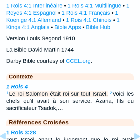
1 Rois 4:1 Interlinéaire
•
1 Rois 4:1 Multilingue
•
1
Reyes 4:1 Espagnol
•
1 Rois 4:1 Français
•
1
Koenige 4:1 Allemand
•
1 Rois 4:1 Chinois
•
1
Kings 4:1 Anglais
•
Bible Apps
•
Bible Hub
Version Louis Segond 1910
La Bible David Martin 1744
Darby Bible courtesy of
CCEL.org
.
Contexte
1 Rois 4
Le roi Salomon était roi sur tout Israël.
Voici les
1
2
chefs qu'il avait à son service. Azaria, fils du
sacrificateur Tsadok,…
Références Croisées
1 Rois 3:28
Tout Israël apprit le jugement que le roi avait