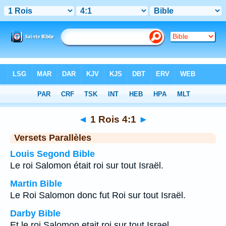
Bible
>
1 Rois
>
Chapitre 4
> Verset 1
◄
1 Rois 4:1
►
Versets Parallèles
Louis Segond Bible
Le roi Salomon était roi sur tout Israël.
Martin Bible
Le Roi Salomon donc fut Roi sur tout Israël.
Darby Bible
Et le roi Salomon etait roi sur tout Israel.