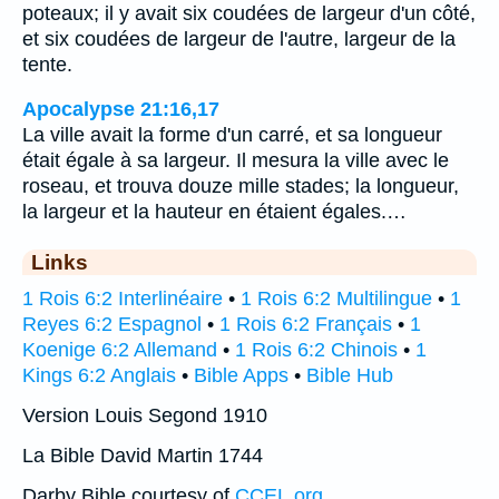
poteaux; il y avait six coudées de largeur d'un côté,
et six coudées de largeur de l'autre, largeur de la
tente.
Apocalypse 21:16,17
La ville avait la forme d'un carré, et sa longueur
était égale à sa largeur. Il mesura la ville avec le
roseau, et trouva douze mille stades; la longueur,
la largeur et la hauteur en étaient égales.…
Links
1 Rois 6:2 Interlinéaire
•
1 Rois 6:2 Multilingue
•
1
Reyes 6:2 Espagnol
•
1 Rois 6:2 Français
•
1
Koenige 6:2 Allemand
•
1 Rois 6:2 Chinois
•
1
Kings 6:2 Anglais
•
Bible Apps
•
Bible Hub
Version Louis Segond 1910
La Bible David Martin 1744
Darby Bible courtesy of
CCEL.org
.