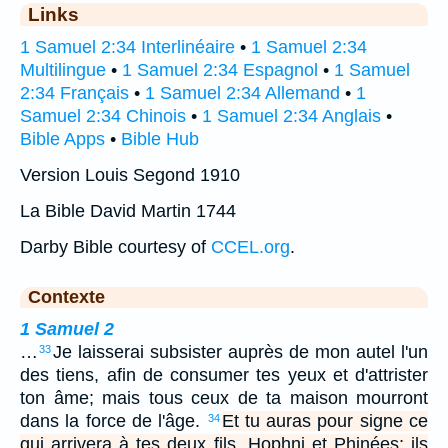
Links
1 Samuel 2:34 Interlinéaire
•
1 Samuel 2:34
Multilingue
•
1 Samuel 2:34 Espagnol
•
1 Samuel
2:34 Français
•
1 Samuel 2:34 Allemand
•
1
Samuel 2:34 Chinois
•
1 Samuel 2:34 Anglais
•
Bible Apps
•
Bible Hub
Version Louis Segond 1910
La Bible David Martin 1744
Darby Bible courtesy of
CCEL.org
.
Contexte
1 Samuel 2
…
Je laisserai subsister auprès de mon autel l'un
33
des tiens, afin de consumer tes yeux et d'attrister
ton âme; mais tous ceux de ta maison mourront
dans la force de l'âge.
Et tu auras pour signe ce
34
qui arrivera à tes deux fils, Hophni et Phinées; ils