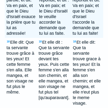
parole, et dit:
répondit, et dit :
repondit et dit:
Va en paix, et
Va en paix; et
Va en paix; et
que le Dieu
le Dieu d'Israël
que le Dieu
d'Israël exauce
te veuille
d'Israel
la prière que tu
accorder la
t'accorde la
lui as
demande que
demande que
adressée!
tu lui as faite.
tu lui as faite!
Elle dit: Que
Et elle dit :
Et elle dit:
18
18
18
ta servante
Que ta servante
Que ta
trouve grâce à
trouve grâce
servante
tes yeux! Et
devant tes
trouve grace à
cette femme
yeux. Puis cette
tes yeux! Et la
s'en alla. Elle
femme s'en alla
femme s'en
mangea, et
son chemin, et
alla son
son visage ne
elle mangea, et
chemin; et elle
fut plus le
son visage ne
mangea, et
même.
fut plus tel
elle n'eut plus
[qu'auparavant].
le meme
visage.