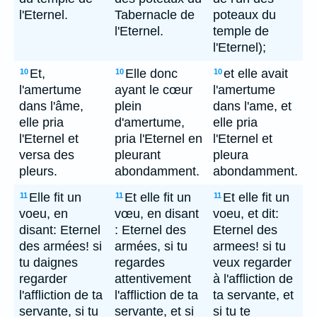
l'Eternel.
Tabernacle de
poteaux du
l'Eternel.
temple de
l'Eternel);
Et,
Elle donc
et elle avait
10
10
10
l'amertume
ayant le cœur
l'amertume
dans l'âme,
plein
dans l'ame, et
elle pria
d'amertume,
elle pria
l'Eternel et
pria l'Eternel en
l'Eternel et
versa des
pleurant
pleura
pleurs.
abondamment.
abondamment.
Elle fit un
Et elle fit un
Et elle fit un
11
11
11
voeu, en
vœu, en disant
voeu, et dit:
disant: Eternel
: Eternel des
Eternel des
des armées! si
armées, si tu
armees! si tu
tu daignes
regardes
veux regarder
regarder
attentivement
à l'affliction de
l'affliction de ta
l'affliction de ta
ta servante, et
servante, si tu
servante, et si
si tu te