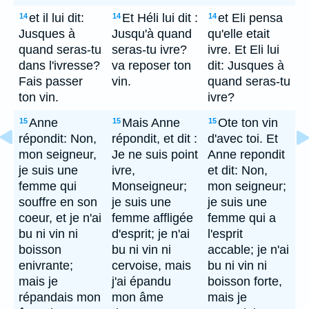
et il lui dit:
Et Héli lui dit :
et Eli pensa
14
14
14
Jusques à
Jusqu'à quand
qu'elle etait
quand seras-tu
seras-tu ivre?
ivre. Et Eli lui
dans l'ivresse?
va reposer ton
dit: Jusques à
Fais passer
vin.
quand seras-tu
ton vin.
ivre?
Anne
Mais Anne
Ote ton vin
15
15
15
répondit: Non,
répondit, et dit :
d'avec toi. Et
mon seigneur,
Je ne suis point
Anne repondit
je suis une
ivre,
et dit: Non,
femme qui
Monseigneur;
mon seigneur;
souffre en son
je suis une
je suis une
coeur, et je n'ai
femme affligée
femme qui a
bu ni vin ni
d'esprit; je n'ai
l'esprit
boisson
bu ni vin ni
accable; je n'ai
enivrante;
cervoise, mais
bu ni vin ni
mais je
j'ai épandu
boisson forte,
répandais mon
mon âme
mais je