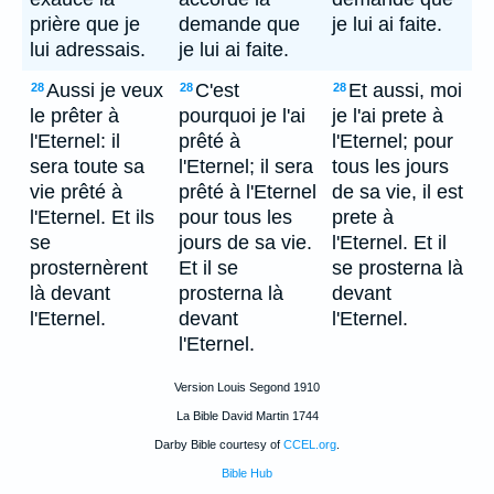
prière que je
demande que
je lui ai faite.
lui adressais.
je lui ai faite.
Aussi je veux
C'est
Et aussi, moi
28
28
28
le prêter à
pourquoi je l'ai
je l'ai prete à
l'Eternel: il
prêté à
l'Eternel; pour
sera toute sa
l'Eternel; il sera
tous les jours
vie prêté à
prêté à l'Eternel
de sa vie, il est
l'Eternel. Et ils
pour tous les
prete à
se
jours de sa vie.
l'Eternel. Et il
prosternèrent
Et il se
se prosterna là
là devant
prosterna là
devant
l'Eternel.
devant
l'Eternel.
l'Eternel.
Version Louis Segond 1910
La Bible David Martin 1744
Darby Bible courtesy of
CCEL.org
.
Bible Hub