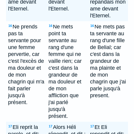
âme devant
devant
repandais mon
l'Eternel.
l'Eternel.
ame devant
l'Eternel.
Ne prends
Ne mets
Ne mets pas
16
16
16
pas ta
point ta
ta servante au
servante pour
servante au
rang d'une fille
une femme
rang d'une
de Belial; car
pervertie, car
femme qui ne
c'est dans la
c'est l'excès de
vaille rien; car
grandeur de
ma douleur et
c'est dans la
ma plainte et
de mon
grandeur de
de mon
chagrin qui m'a
ma douleur et
chagrin que j'ai
fait parler
de mon
parle jusqu'à
jusqu'à
affliction que
present.
présent.
j'ai parlé
jusqu'à
présent.
Eli reprit la
Alors Héli
Et Eli
17
17
17