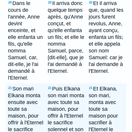
Dans le
Il arriva donc
Et il arriva
20
20
20
cours de
quelque temps
que, quand les
l'année, Anne
après, qu'Anne
jours furent
devint
conçut, et
revolus, Anne,
enceinte, et
qu'elle enfanta
ayant conçu,
elle enfanta un
un fils; et elle le
enfanta un fils;
fils, qu'elle
nomma
et elle appela
nomma
Samuel, parce,
son nom
Samuel, car,
[dit-elle], que je
Samuel: car je
dit-elle, je l'ai
l'ai demandé à
l'ai demande à
demandé à
l'Eternel.
l'Eternel.
l'Eternel.
Son mari
Puis Elkana
Et Elkana,
21
21
21
Elkana monta
son mari monta
son mari,
ensuite avec
avec toute sa
monta avec
toute sa
maison, pour
toute sa
maison, pour
offrir à l'Eternel
maison pour
offrir à l'Eternel
le sacrifice
sacrifier à
le sacrifice
solennel et son
l'Eternel le