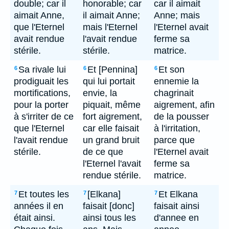
double; car il
honorable; car
car il aimait
aimait Anne,
il aimait Anne;
Anne; mais
que l'Eternel
mais l'Eternel
l'Eternel avait
avait rendue
l'avait rendue
ferme sa
stérile.
stérile.
matrice.
Sa rivale lui
Et [Pennina]
Et son
6
6
6
prodiguait les
qui lui portait
ennemie la
mortifications,
envie, la
chagrinait
pour la porter
piquait, même
aigrement, afin
à s'irriter de ce
fort aigrement,
de la pousser
que l'Eternel
car elle faisait
à l'irritation,
l'avait rendue
un grand bruit
parce que
stérile.
de ce que
l'Eternel avait
l'Eternel l'avait
ferme sa
rendue stérile.
matrice.
Et toutes les
[Elkana]
Et Elkana
7
7
7
années il en
faisait [donc]
faisait ainsi
était ainsi.
ainsi tous les
d'annee en