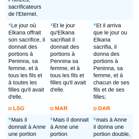
sacrificateurs
de l'Eternel.
Le jour où
Et le jour
Et il arriva
4
4
4
Elkana offrait
qu'Elkana
que le jour ou
son sacrifice, il
sacrifiait il
Elkana
donnait des
donnait des
sacrifia, il
portions à
portions à
donna des
Peninna, sa
Pennina sa
portions à
femme, et à
femme, et à
Peninna, sa
tous les fils et
tous les fils et
femme, et à
à toutes les
filles qu'il avait
chacun de ses
filles qu'il avait
d'elle.
fils et de ses
d'elle.
filles;
LSG
MAR
DAR
Mais il
Mais il donnait
mais à Anne
5
5
5
donnait à Anne
à Anne une
il donna une
une portion
portion
portion double,