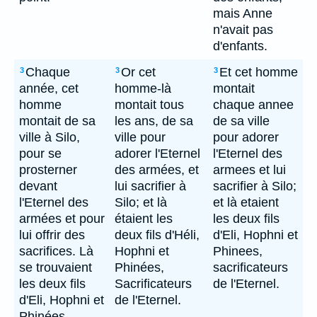
mais Anne
n'avait pas
d'enfants.
Chaque
Or cet
Et cet homme
3
3
3
année, cet
homme-là
montait
homme
montait tous
chaque annee
montait de sa
les ans, de sa
de sa ville
ville à Silo,
ville pour
pour adorer
pour se
adorer l'Eternel
l'Eternel des
prosterner
des armées, et
armees et lui
devant
lui sacrifier à
sacrifier à Silo;
l'Eternel des
Silo; et là
et là etaient
armées et pour
étaient les
les deux fils
lui offrir des
deux fils d'Héli,
d'Eli, Hophni et
sacrifices. Là
Hophni et
Phinees,
se trouvaient
Phinées,
sacrificateurs
les deux fils
Sacrificateurs
de l'Eternel.
d'Eli, Hophni et
de l'Eternel.
Phinées,