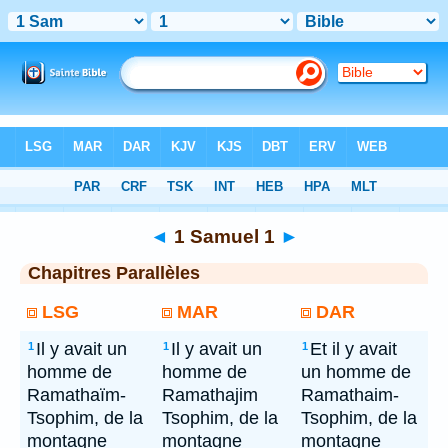
Bible
> 1 Samuel 1
◄
1 Samuel 1
►
Chapitres Parallèles
LSG
MAR
DAR
Il y avait un
Il y avait un
Et il y avait
1
1
1
homme de
homme de
un homme de
Ramathaïm-
Ramathajim
Ramathaim-
Tsophim, de la
Tsophim, de la
Tsophim, de la
montagne
montagne
montagne