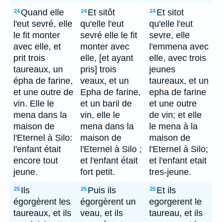
Quand elle
Et sitôt
Et sitot
24
24
24
l'eut sevré, elle
qu'elle l'eut
qu'elle l'eut
le fit monter
sevré elle le fit
sevre, elle
avec elle, et
monter avec
l'emmena avec
prit trois
elle, [et ayant
elle, avec trois
taureaux, un
pris] trois
jeunes
épha de farine,
veaux, et un
taureaux, et un
et une outre de
Epha de farine,
epha de farine
vin. Elle le
et un baril de
et une outre
mena dans la
vin, elle le
de vin; et elle
maison de
mena dans la
le mena à la
l'Eternel à Silo:
maison de
maison de
l'enfant était
l'Eternel à Silo ;
l'Eternel à Silo;
encore tout
et l'enfant était
et l'enfant etait
jeune.
fort petit.
tres-jeune.
Ils
Puis ils
Et ils
25
25
25
égorgèrent les
égorgèrent un
egorgerent le
taureaux, et ils
veau, et ils
taureau, et ils