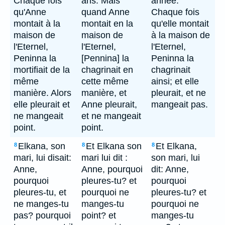
Chaque fois
ans. Mais
annee.
qu'Anne
quand Anne
Chaque fois
montait à la
montait en la
qu'elle montait
maison de
maison de
à la maison de
l'Eternel,
l'Eternel,
l'Eternel,
Peninna la
[Pennina] la
Peninna la
mortifiait de la
chagrinait en
chagrinait
même
cette même
ainsi; et elle
manière. Alors
manière, et
pleurait, et ne
elle pleurait et
Anne pleurait,
mangeait pas.
ne mangeait
et ne mangeait
point.
point.
Elkana, son
Et Elkana son
Et Elkana,
8
8
8
mari, lui disait:
mari lui dit :
son mari, lui
Anne,
Anne, pourquoi
dit: Anne,
pourquoi
pleures-tu? et
pourquoi
pleures-tu, et
pourquoi ne
pleures-tu? et
ne manges-tu
manges-tu
pourquoi ne
pas? pourquoi
point? et
manges-tu