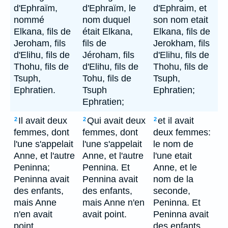
d'Ephraïm,
d'Ephraïm, le
d'Ephraim, et
nommé
nom duquel
son nom etait
Elkana, fils de
était Elkana,
Elkana, fils de
Jeroham, fils
fils de
Jerokham, fils
d'Elihu, fils de
Jéroham, fils
d'Elihu, fils de
Thohu, fils de
d'Elihu, fils de
Thohu, fils de
Tsuph,
Tohu, fils de
Tsuph,
Ephratien.
Tsuph
Ephratien;
Ephratien;
Il avait deux
Qui avait deux
et il avait
2
2
2
femmes, dont
femmes, dont
deux femmes:
l'une s'appelait
l'une s'appelait
le nom de
Anne, et l'autre
Anne, et l'autre
l'une etait
Peninna;
Pennina. Et
Anne, et le
Peninna avait
Pennina avait
nom de la
des enfants,
des enfants,
seconde,
mais Anne
mais Anne n'en
Peninna. Et
n'en avait
avait point.
Peninna avait
point.
des enfants,