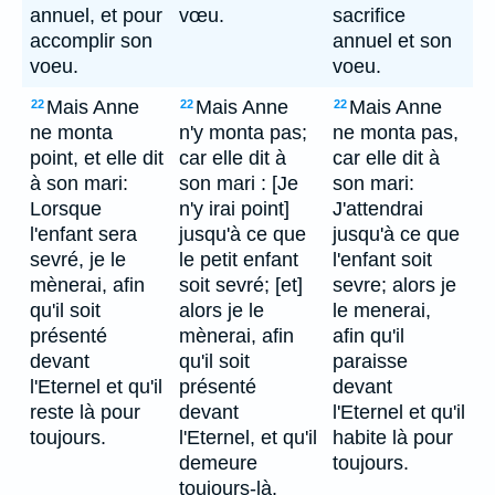
annuel, et pour
vœu.
sacrifice
accomplir son
annuel et son
voeu.
voeu.
Mais Anne
Mais Anne
Mais Anne
22
22
22
ne monta
n'y monta pas;
ne monta pas,
point, et elle dit
car elle dit à
car elle dit à
à son mari:
son mari : [Je
son mari:
Lorsque
n'y irai point]
J'attendrai
l'enfant sera
jusqu'à ce que
jusqu'à ce que
sevré, je le
le petit enfant
l'enfant soit
mènerai, afin
soit sevré; [et]
sevre; alors je
qu'il soit
alors je le
le menerai,
présenté
mènerai, afin
afin qu'il
devant
qu'il soit
paraisse
l'Eternel et qu'il
présenté
devant
reste là pour
devant
l'Eternel et qu'il
toujours.
l'Eternel, et qu'il
habite là pour
demeure
toujours.
toujours-là.