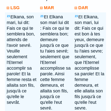
LSG
MAR
DAR
Elkana, son
Et Elkana
Et Elkana,
23
23
23
mari, lui dit:
son mari lui dit
son mari, lui
Fais ce qui te
: Fais ce qui te
dit: Fais ce qui
semblera bon,
semblera bon;
est bon à tes
attends de
demeure
yeux, demeure
l'avoir sevré.
jusqu'à ce que
jusqu'à ce que
Veuille
tu l'aies sevré;
tu l'aies sevre;
seulement
seulement que
seulement,
l'Eternel
l'Eternel
que l'Eternel
accomplir sa
accomplisse sa
accomplisse
parole! Et la
parole. Ainsi
sa parole! Et la
femme resta et
cette femme
femme
allaita son fils,
demeura, et
demeura, et
jusqu'à ce
allaita son fils,
elle allaita son
qu'elle le
jusqu'à ce
fils jusqu'à ce
sevrât.
qu'elle l'eut
qu'elle l'eut
sevré.
sevre.