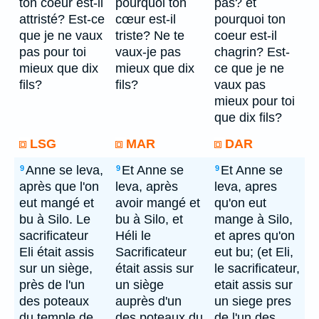
ton coeur est-il
pourquoi ton
pas? et
attristé? Est-ce
cœur est-il
pourquoi ton
que je ne vaux
triste? Ne te
coeur est-il
pas pour toi
vaux-je pas
chagrin? Est-
mieux que dix
mieux que dix
ce que je ne
fils?
fils?
vaux pas
mieux pour toi
que dix fils?
LSG
MAR
DAR
Anne se leva,
Et Anne se
Et Anne se
9
9
9
après que l'on
leva, après
leva, apres
eut mangé et
avoir mangé et
qu'on eut
bu à Silo. Le
bu à Silo, et
mange à Silo,
sacrificateur
Héli le
et apres qu'on
Eli était assis
Sacrificateur
eut bu; (et Eli,
sur un siège,
était assis sur
le sacrificateur,
près de l'un
un siège
etait assis sur
des poteaux
auprès d'un
un siege pres
du temple de
des poteaux du
de l'un des