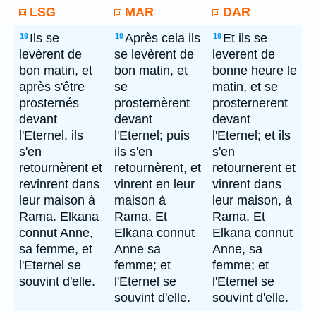
LSG
MAR
DAR
Ils se
Après cela ils
Et ils se
19
19
19
levèrent de
se levèrent de
leverent de
bon matin, et
bon matin, et
bonne heure le
après s'être
se
matin, et se
prosternés
prosternèrent
prosternerent
devant
devant
devant
l'Eternel, ils
l'Eternel; puis
l'Eternel; et ils
s'en
ils s'en
s'en
retournèrent et
retournèrent, et
retournerent et
revinrent dans
vinrent en leur
vinrent dans
leur maison à
maison à
leur maison, à
Rama. Elkana
Rama. Et
Rama. Et
connut Anne,
Elkana connut
Elkana connut
sa femme, et
Anne sa
Anne, sa
l'Eternel se
femme; et
femme; et
souvint d'elle.
l'Eternel se
l'Eternel se
souvint d'elle.
souvint d'elle.