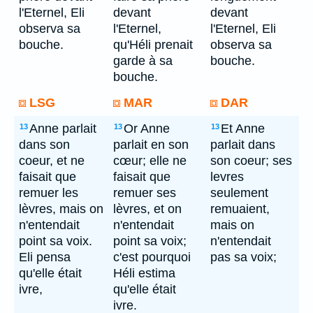
l'Eternel, Eli
devant
devant
observa sa
l'Eternel,
l'Eternel, Eli
bouche.
qu'Héli prenait
observa sa
garde à sa
bouche.
bouche.
LSG
MAR
DAR
Anne parlait
Or Anne
Et Anne
13
13
13
dans son
parlait en son
parlait dans
coeur, et ne
cœur; elle ne
son coeur; ses
faisait que
faisait que
levres
remuer les
remuer ses
seulement
lèvres, mais on
lèvres, et on
remuaient,
n'entendait
n'entendait
mais on
point sa voix.
point sa voix;
n'entendait
Eli pensa
c'est pourquoi
pas sa voix;
qu'elle était
Héli estima
ivre,
qu'elle était
ivre.