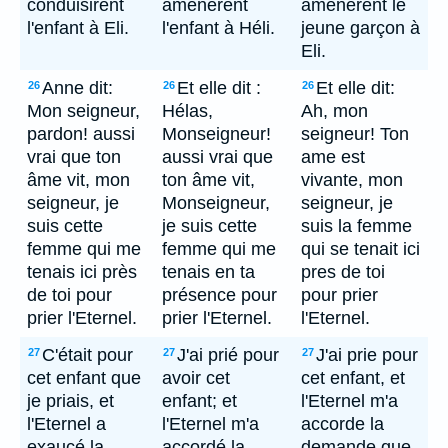
conduisirent
amenèrent
amenerent le
l'enfant à Eli.
l'enfant à Héli.
jeune garçon à
Eli.
Anne dit:
Et elle dit :
Et elle dit:
26
26
26
Mon seigneur,
Hélas,
Ah, mon
pardon! aussi
Monseigneur!
seigneur! Ton
vrai que ton
aussi vrai que
ame est
âme vit, mon
ton âme vit,
vivante, mon
seigneur, je
Monseigneur,
seigneur, je
suis cette
je suis cette
suis la femme
femme qui me
femme qui me
qui se tenait ici
tenais ici près
tenais en ta
pres de toi
de toi pour
présence pour
pour prier
prier l'Eternel.
prier l'Eternel.
l'Eternel.
C'était pour
J'ai prié pour
J'ai prie pour
27
27
27
cet enfant que
avoir cet
cet enfant, et
je priais, et
enfant; et
l'Eternel m'a
l'Eternel a
l'Eternel m'a
accorde la
exaucé la
accordé la
demande que