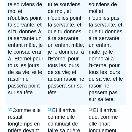
te souviens de
tu te souviens
souviens de
moi et
de moi, et
moi et
n'oublies point
n'oublies point
n'oublies pas
ta servante, et
ta servante, et
ta servante, et
si tu donnes à
que tu donnes
que tu donnes
ta servante un
à ta servante
à ta servante
enfant mâle, je
un enfant mâle,
un enfant
le consacrerai
je le donnerai à
male, je le
à l'Eternel pour
l'Eternel pour
donnerai à
tous les jours
tous les jours
l'Eternel pour
de sa vie, et le
de sa vie; et
tous les jours
rasoir ne
aucun rasoir ne
de sa vie; et le
passera point
passera sur sa
rasoir ne
sur sa tête.
tête.
passera pas
sur sa tete.
Comme elle
Et il arriva
Et il arriva
12
12
12
restait
comme elle
que, comme
longtemps en
continuait de
elle priait
prière devant
faire sa prière
longuement