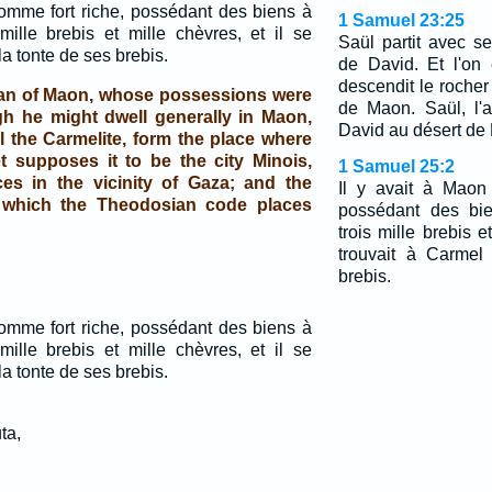
homme fort riche, possédant des biens à
1 Samuel 23:25
 mille brebis et mille chèvres, et il se
Saül partit avec s
la tonte de ses brebis.
de David. Et l'on
descendit le rocher
man of Maon, whose possessions were
de Maon. Saül, l'a
h he might dwell generally in Maon,
David au désert de
l the Carmelite, form the place where
et supposes it to be the city Minois,
1 Samuel 25:2
es in the vicinity of Gaza; and the
Il y avait à Maon
which the Theodosian code places
possédant des bie
trois mille brebis e
trouvait à Carmel
brebis.
homme fort riche, possédant des biens à
 mille brebis et mille chèvres, et il se
la tonte de ses brebis.
ta,