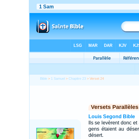
Bible
>
1 Samuel
>
Chapitre 23
> Verset 24
Versets Parallèles
Louis Segond Bible
Ils se levèrent donc et
gens étaient au dése
désert.