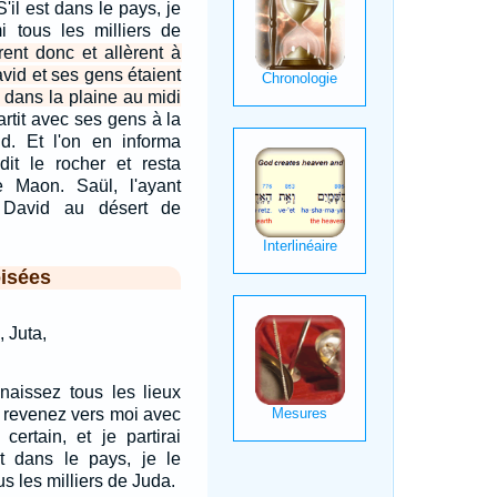
S'il est dans le pays, je
i tous les milliers de
rent donc et allèrent à
vid et ses gens étaient
 dans la plaine au midi
artit avec ses gens à la
d. Et l'on en informa
dit le rocher et resta
 Maon. Saül, l'ayant
t David au désert de
isées
 Juta,
naissez tous les lieux
s revenez vers moi avec
ertain, et je partirai
st dans le pays, je le
s les milliers de Juda.