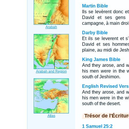
Martin Bible
Ils se levèrent donc e
David et ses gens 
campagne, à main droi
Darby Bible
Et ils se leverent et 
David et ses hommes
plaine, au midi de Jes
King James Bible
And they arose, and w
his men
were
in the w
south of Jeshimon.
English Revised Vers
And they arose, and w
his men were in the w
south of the desert.
Trésor de l'Écritur
1 Samuel 25:2