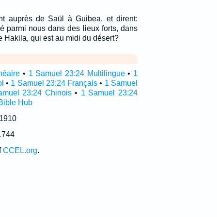
t auprès de Saül à Guibea, et dirent:
hé parmi nous dans des lieux forts, dans
 de Hakila, qui est au midi du désert?
néaire
•
1 Samuel 23:24 Multilingue
•
1
l
•
1 Samuel 23:24 Français
•
1 Samuel
amuel 23:24 Chinois
•
1 Samuel 23:24
Bible Hub
 1910
1744
f
CCEL.org
.