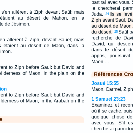
partirai avec vous. 
le chercherai parm
t s'en allèrent à Ziph devant Saül; mais
Juda.
Ils se levè
24
étaient au désert de Mahon, en la
Ziph avant Saül. Da
te de Jésimon.
au désert de Maon,
du désert.
Saül p
25
recherche de Davi
s'en allerent à Ziph, devant Sauel; mais
David, qui descen
 etaient au desert de Maon, dans la
dans le désert de
himon.
appris, poursuivi
Maon.…
ent to Ziph before Saul: but David and
ilderness of Maon, in the plain on the
Références Cro
Josué 15:55
ion
Maon, Carmel, Ziph,
ent to Ziph before Saul: but David and
1 Samuel 23:23
ilderness of Maon, in the Arabah on the
Examinez et recon
où il se cache, pui
quelque chose de c
e
avec vous. S'il e
chercherai parmi tou