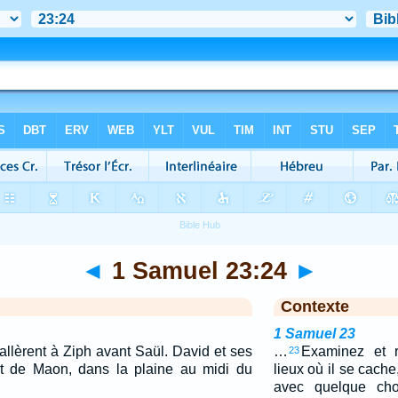
◄
1 Samuel 23:24
►
Contexte
1 Samuel 23
 allèrent à Ziph avant Saül. David et ses
…
Examinez et r
23
rt de Maon, dans la plaine au midi du
lieux où il se cach
avec quelque cho