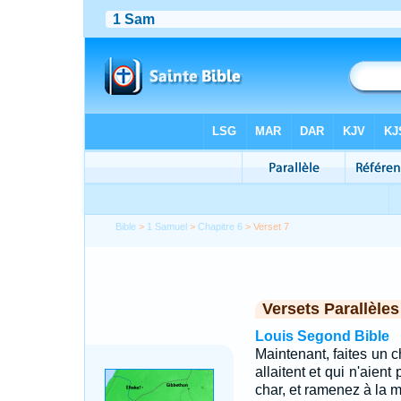
Bible
>
1 Samuel
>
Chapitre 6
> Verset 7
Versets Parallèles
Louis Segond Bible
Maintenant, faites un c
allaitent et qui n'aient
char, et ramenez à la ma