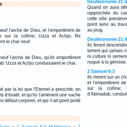
Deutéronome 21:3
e
Quand on aura déte
rapprochée du cad
cette ville prendro
point servi au travai
au joug.
neuf l'arche de Dieu, et l'emportèrent de
 sur la colline; Uzza et Achjo, fils
Deutéronome 21:4
nt le char neuf.
Ils feront descendr
torrent qui jamais ne
ni culture ni semence
neuf l'arche de Dieu, qu'ils emportèrent
nuque à la génisse, 
b: Uzza et Achjo conduisaient le char.
2 Samuel 6:3
Ils mirent sur un ch
et l'emportèrent d
sur la colline; 
é par la loi que l'Eternel a prescrite, en
d'Abinadab, conduis
ts d'Israël, et qu'ils t'amènent une vache
 défaut corporel, et qui n'ait point porté
éaire
•
1 Samuel 6:7 Multilingue
•
1