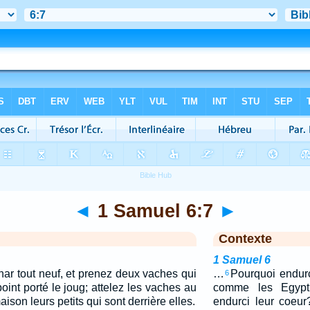
◄
1 Samuel 6:7
►
Contexte
1 Samuel 6
har tout neuf, et prenez deux vaches qui
…
Pourquoi endurc
6
 point porté le joug; attelez les vaches au
comme les Egypt
ison leurs petits qui sont derrière elles.
endurci leur coeur