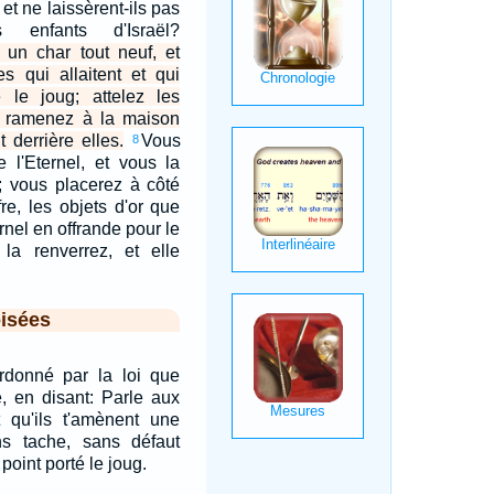
et ne laissèrent-ils pas
s enfants d'Israël?
s un char tout neuf, et
s qui allaitent et qui
é le joug; attelez les
t ramenez à la maison
t derrière elles.
Vous
8
e l'Eternel, et vous la
r; vous placerez à côté
fre, les objets d'or que
rnel en offrande pour le
la renverrez, et elle
isées
ordonné par la loi que
te, en disant: Parle aux
et qu'ils t'amènent une
s tache, sans défaut
 point porté le joug.