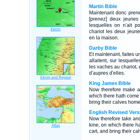
Martin Bible
Maintenant donc prenez
[prenez] deux jeunes 
lesquelles on n'ait p
chariot les deux jeune
en la maison.
Darby Bible
Et maintenant, faites u
allaitent, sur lesquelle
les vaches au chariot, 
d'aupres d'elles.
King James Bible
Now therefore make a 
which there hath come n
bring their calves hom
English Revised Vers
Now therefore take an
kine, on which there ha
cart, and bring their c