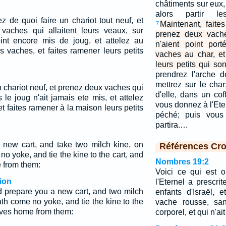
châtiments sur eux, 
alors partir le
 de quoi faire un chariot tout neuf, et
Maintenant, faite
7
vaches qui allaitent leurs veaux, sur
prenez deux vache
oint encore mis de joug, et attelez au
n'aient point port
s vaches, et faites ramener leurs petits
vaches au char, e
leurs petits qui son
prendrez l'arche d
mettrez sur le cha
n chariot neuf, et prenez deux vaches qui
d'elle, dans un cof
s le joug n'ait jamais ete mis, et attelez
vous donnez à l'Ete
et faites ramener à la maison leurs petits
péché; puis vous 
partira.…
new cart, and take two milch kine, on
Références Cro
o yoke, and tie the kine to the cart, and
Nombres 19:2
e from them:
Voici ce qui est 
ion
l'Eternel a prescri
d prepare you a new cart, and two milch
enfants d'Israël, 
th come no yoke, and tie the kine to the
vache rousse, san
alves home from them:
corporel, et qui n'ait